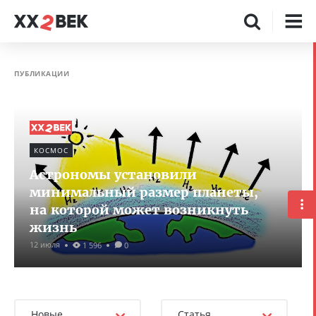
ПУБЛИКАЦИИ
КОСМОС
Астрономы установили
минимальный размер планеты,
на которой может возникнуть
жизнь
12 июля
1 596
0
Новые
Статья