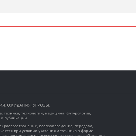
ЫТИЯ, ОЖИДАНИЯ, УГРОЗЫ.
, техника, технологии, медицина, футурология,
 и публикации.
 (распространение, воспроизведение, передача,
ускается при условии указания источника в форме
 взгляды авторов не всегда совпадают с точкой зрения