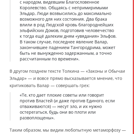
с народом, видевшим Благословенное
Королевство. Общаясь с непримиримыми
Эльдар, Люди возвысились до максимально
возможного для них состояния. Два брака
влили в род Людской кровь благороднейших
эльфийских Домов, подготовив человечество
к тогда ещё далеким дням «увядания» Эльфов.
В таком случае, последнее явление Валар,
закончившее падением Тангородрима, может
быть не вынужденно задержанным, а точно
рассчитанным по времени».
В другом позднем тексте Толкина — «Законы и Обычаи
Эльдар» — и вовсе прямо высказывается мнение, что
критиковать Валар — совершать грех:
«Те, кто дает плохие советы или говорит
против Властей (и даже против Единого, если
отваживаются) — несут зло, и их нужно
остерегаться, будь они во плоти или
развоплощены».
Таким образом, мы видим любопытную метаморфозу —