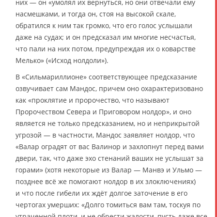
них — он «умолял их вернуться, но они отвечали ему
насмешками, и тогда он, стоя на высокой скале,
обратился к ним так громко, что его голос услышали
даже на судах; и он предсказал им многие несчастья,
что пали на них потом, предупреждая их о коварстве
Мелько» («Исход нолдоли»).
В «Сильмариллионе» соответствующее предсказание
озвучивает сам Мандос, причем оно охарактеризовано
как «проклятие и пророчество, что называют
Пророчеством Севера и Приговором нолдор», и оно
является не только предсказанием, но и неприкрытой
угрозой — в частности, Мандос заявляет нолдор, что
«Валар оградят от вас Валинор и захлопнут перед вами
двери, так, что даже эхо стенаний ваших не услышат за
горами» (хотя некоторые из Валар — Манвэ и Ульмо —
позднее всё же помогают нолдор в их злоключениях)
и что после гибели их ждёт долгое заточение в его
чертогах умерших: «Долго томиться вам там, тоскуя по
утраченной плоти, и не обрести жалости, пусть даже все