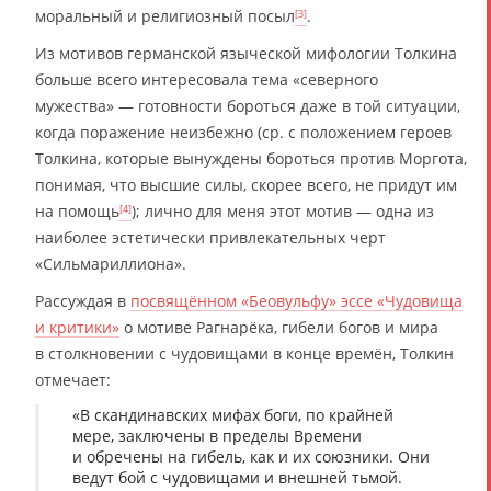
моральный и религиозный посыл
.
[3]
Из мотивов германской языческой мифологии Толкина
больше всего интересовала тема «северного
мужества» — готовности бороться даже в той ситуации,
когда поражение неизбежно (ср. с положением героев
Толкина, которые вынуждены бороться против Моргота,
понимая, что высшие силы, скорее всего, не придут им
на помощь
); лично для меня этот мотив — одна из
[4]
наиболее эстетически привлекательных черт
«Сильмариллиона».
Рассуждая в
посвящённом «Беовульфу» эссе «Чудовища
и критики»
о мотиве Рагнарёка, гибели богов и мира
в столкновении с чудовищами в конце времён, Толкин
отмечает:
«В скандинавских мифах боги, по крайней
мере, заключены в пределы Времени
и обречены на гибель, как и их союзники. Они
ведут бой с чудовищами и внешней тьмой.