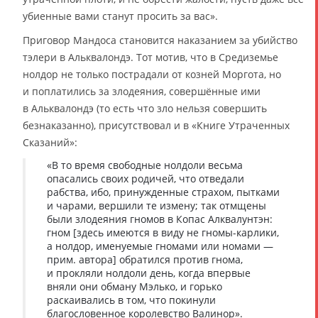
убиенные вами станут просить за вас».
Приговор Мандоса становится наказанием за убийство
тэлери в Альквалондэ. Тот мотив, что в Средиземье
нолдор не только пострадали от козней Моргота, но
и поплатились за злодеяния, совершённые ими
в Альквалондэ (то есть что зло нельзя совершить
безнаказанно), присутствовал и в «Книге Утраченных
Сказаний»:
«В то время свободные нолдоли весьма
опасались своих родичей, что отведали
рабства, ибо, принужденные страхом, пытками
и чарами, вершили те измену; так отмщены
были злодеяния гномов в Копас Алквалунтэн:
гном [здесь имеются в виду не гномы-карлики,
а нолдор, именуемые гномами или номами —
прим. автора] обратился против гнома,
и прокляли нолдоли день, когда впервые
вняли они обману Мэлько, и горько
раскаивались в том, что покинули
благословенное королевство Валинор».