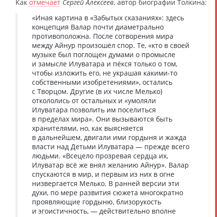
Как
отмечает
Сергей Алексеев
, автор биографии Толкина:
«Иная картина в «Забытых сказаниях»: здесь
концепция Валар почти диаметрально
противоположна. После сотворения мира
между Айнур произошёл спор. Те, «кто в своей
музыке был поглощен думами о промысле
и замысле Илуватара и пёкся только о том,
чтобы изложить его, не украшая какими-то
собственными изобретениями», остались
с Творцом. Другие (в их числе Мелько)
откололись от остальных и «умоляли
Илуватара позволить им поселиться
в пределах мира». Они вызываются быть
хранителями, но, как выясняется
в дальнейшем, двигали ими гордыня и жажда
власти над Детьми Илуватара — прежде всего
людьми. «Всецело прозревая сердца их,
Илуватар всё же внял желанию Айнур». Валар
спускаются в мир, и первым из них в огне
низвергается Мелько. В ранней версии эти
духи, по мере развития сюжета многократно
проявляющие гордыню, близорукость
и эгоистичность, — действительно вполне