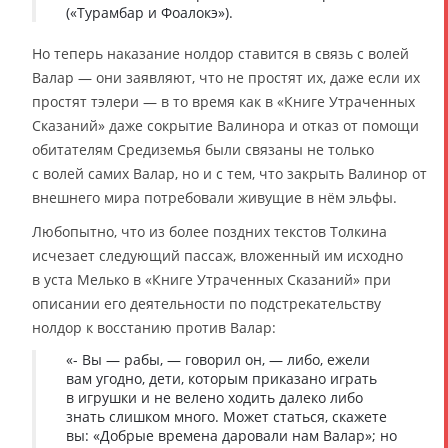
(«Турамбар и Фоалокэ»).
Но теперь наказание нолдор ставится в связь с волей
Валар — они заявляют, что не простят их, даже если их
простят тэлери — в то время как в «Книге Утраченных
Сказаний» даже сокрытие Валинора и отказ от помощи
обитателям Средиземья были связаны не только
с волей самих Валар, но и с тем, что закрыть Валинор от
внешнего мира потребовали живущие в нём эльфы.
Любопытно, что из более поздних текстов Толкина
исчезает следующий пассаж, вложенный им исходно
в уста Мелько в «Книге Утраченных Сказаний» при
описании его деятельности по подстрекательству
нолдор к восстанию против Валар:
«- Вы — рабы, — говорил он, — либо, ежели
вам угодно, дети, которым приказано играть
в игрушки и не велено ходить далеко либо
знать слишком много. Может статься, скажете
вы: «Добрые времена даровали нам Валар»; но