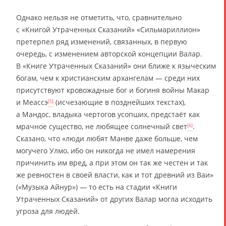
Однако нельзя не отметить, что, сравнительно
с «Книгой Утраченных Сказаний» «Сильмариллион»
претерпел ряд изменений, связанных, в первую
очередь, с изменением авторской концепции Валар.
В «Книге Утраченных Сказаний» они ближе к языческим
богам, чем к христианским архангелам — среди них
присутствуют кровожадные бог и богиня войны Макар
и Меассэ
(исчезающие в позднейших текстах),
[5]
а Мандос, владыка чертогов усопших, предстаёт как
мрачное существо, не любящее солнечный свет
.
[6]
Сказано, что «люди любят Манве даже больше, чем
могучего Улмо, ибо он никогда не имел намерения
причинить им вред, а при этом он так же честен и так
же ревностен в своей власти, как и тот древний из Ваи»
(«Музыка Айнур») — то есть на стадии «Книги
Утраченных Сказаний» от других Валар могла исходить
угроза для людей.