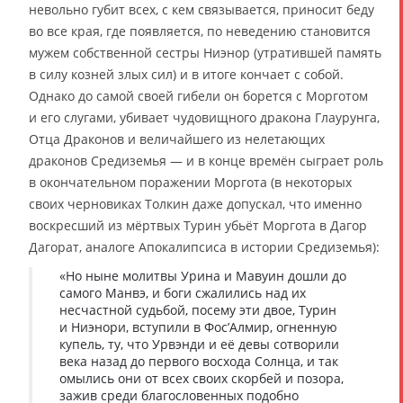
невольно губит всех, с кем связывается, приносит беду
во все края, где появляется, по неведению становится
мужем собственной сестры Ниэнор (утратившей память
в силу козней злых сил) и в итоге кончает с собой.
Однако до самой своей гибели он борется с Морготом
и его слугами, убивает чудовищного дракона Глаурунга,
Отца Драконов и величайшего из нелетающих
драконов Средиземья — и в конце времён сыграет роль
в окончательном поражении Моргота (в некоторых
своих черновиках Толкин даже допускал, что именно
воскресший из мёртвых Турин убьёт Моргота в Дагор
Дагорат, аналоге Апокалипсиса в истории Средиземья):
«Но ныне молитвы Урина и Мавуин дошли до
самого Манвэ, и боги сжалились над их
несчастной судьбой, посему эти двое, Турин
и Ниэнори, вступили в Фос’Алмир, огненную
купель, ту, что Урвэнди и её девы сотворили
века назад до первого восхода Солнца, и так
омылись они от всех своих скорбей и позора,
зажив среди благословенных подобно