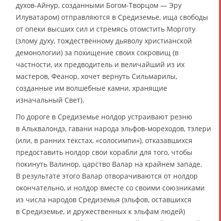
духов-Айнур, созданными Богом-Творцом — Эру
Илуватаром) отправляются в Средиземье, ища свободы
от опеки высших сил и стремясь отомстить Морготу
(злому духу, тождественному дьяволу христианской
демонологии) за похищение своих сокровищ (в
частности, их предводитель и величайший из их
мастеров, Феанор, хочет вернуть Сильмарилы,
созданные им волшебные камни, хранящие
изначальный Свет).
По дороге в Средиземье нолдор устраивают резню
в Альквалондэ, гавани народа эльфов-мореходов, тэлери
(или, в ранних текстах, «солосимпи»), отказавшихся
предоставить нолдор свои корабли для того, чтобы
покинуть Валинор, царство Валар на крайнем западе.
В результате этого Валар отворачиваются от нолдор
окончательно, и нолдор вместе со своими союзниками
из числа народов Средиземья (эльфов, оставшихся
в Средиземье, и дружественных к эльфам людей)