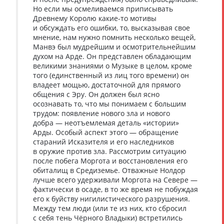
Но если мы осмеливаемся приписывать
Древнему Королю какие-то мотивы
и обсуждать его ошибки, то, высказывая свое
мнение, нам нужно помнить несколько вещей,
Манвэ был мудрейшим и осмотрительнейшим
духом на Арде. Он представлен обладающим
великими знаниями о Музыке в целом, кроме
того (единственный из лиц того времени) он
владеет мощью, достаточной для прямого
общения с Эру. Он должен был ясно
осознавать то, что мы понимаем с большим
трудом: появление нового зла и нового
добра — неотъемлемая деталь «истории»
Арды. Особый аспект этого — обращение
стараний Исказителя и его наследников
в оружие против зла. Рассмотрим ситуацию
после побега Моргота и восстановления его
обиталищ в Средиземье. Отважные Нолдор
лучше всего удерживали Моргота на Севере —
фактически в осаде, в то же время не побуждая
его к буйству нигилистического разрушения.
Между тем люди (или те из них, кто сбросил
с себя тень Чёрного Владыки) встретились