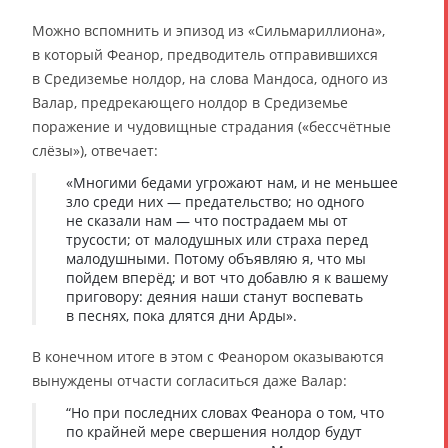
Можно вспомнить и эпизод из «Сильмариллиона»,
в который Феанор, предводитель отправившихся
в Средиземье нолдор, на слова Мандоса, одного из
Валар, предрекающего нолдор в Средиземье
поражение и чудовищные страдания («бессчётные
слёзы»), отвечает:
«Многими бедами угрожают нам, и не меньшее
зло среди них — предательство; но одного
не сказали нам — что пострадаем мы от
трусости; от малодушных или страха перед
малодушными. Потому объявляю я, что мы
пойдем вперёд; и вот что добавлю я к вашему
приговору: деяния наши станут воспевать
в песнях, пока длятся дни Арды».
В конечном итоге в этом с Феанором оказываются
вынуждены отчасти согласиться даже Валар:
“Но при последних словах Феанора о том, что
по крайней мере свершения нолдор будут