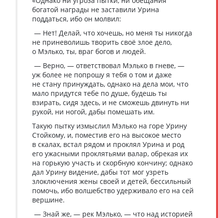
«Однако ни угроза пытки, ни обещания
богатой награды не заставили Урина
поддаться, ибо он молвил:
— Нет! Делай, что хочешь, но меня ты никогда
не приневолишь творить своё злое дело,
о Мэлько, ты, враг богов и людей.
— Верно, — ответствовал Мэлько в гневе, —
уж более не попрошу я тебя о том и даже
не стану принуждать, однако на дела мои, что
мало придутся тебе по душе, будешь ты
взирать, сидя здесь, и не сможешь двинуть ни
рукой, ни ногой, дабы помешать им.
Такую пытку измыслил Мэлько на горе Урину
Стойкому, и, поместив его на высокое место
в скалах, встал рядом и проклял Урина и род
его ужасными проклятьями валар, обрекая их
на горькую участь и скорбную кончину; однако
дал Урину видение, дабы тот мог узреть
злоключения жены своей и детей, бессильный
помочь, ибо волшебство удерживало его на сей
вершине.
— Знай же, — рек Мэлько, — что над историей