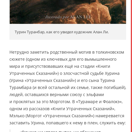
Турин Туранбар, как его увидел художник Алан Ли.
Нетрудно заметить родственный мотив в толкиновском
сюжете (одном из ключевых для его вымышленного
мира и присутствовавших ещё на стадии «Книги
Утраченных Сказаний») о злосчастной судьбе Хурина
(Урина «Утраченных Сказаний») и его сына Турина
Турамбара (и всей остальной их семье, также погибшей),
людей, оставшихся верными союзу с эльфами
и проклятых за это Морготом. В «Турамаре и Фоалокэ»,
одном из рассказов «Книги Утраченных Сказаний»,
Мэлько (Моргот «Утраченных Сказаний») намеревается
заставить Урина, попавшего к нему в плен, служить ему: