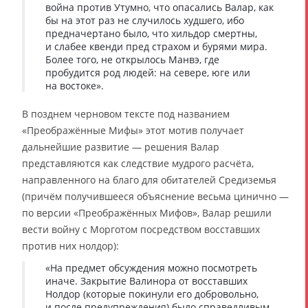
война против Утумно, что опасались Валар, как
бы на этот раз не случилось худшего, ибо
предначертано было, что хильдор смертны,
и слабее квенди пред страхом и бурями мира.
Более того, не открылось Манвэ, где
пробудится род людей: на севере, юге или
на востоке».
В позднем черновом тексте под названием
«Преображённые Мифы» этот мотив получает
дальнейшие развитие — решения Валар
представляются как следствие мудрого расчёта,
направленного на благо для обитателей Средиземья
(причём получившееся объяснение весьма цинично —
по версии «Преображённых Мифов», Валар решили
вести войну с Морготом посредством восставших
против них нолдор):
«На предмет обсуждения можно посмотреть
иначе. Закрытие Валинора от восставших
Нолдор (которые покинули его добровольно,
и после предупреждения) было справедливым.