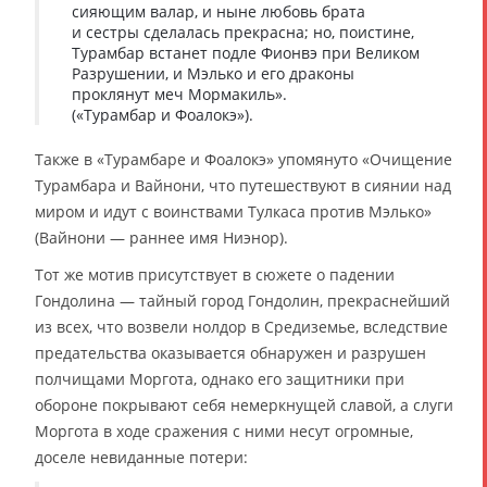
сияющим валар, и ныне любовь брата
и сестры сделалась прекрасна; но, поистине,
Турамбар встанет подле Фионвэ при Великом
Разрушении, и Мэлько и его драконы
проклянут меч Мормакиль».
(«Турамбар и Фоалокэ»).
Также в «Турамбаре и Фоалокэ» упомянуто «Очищение
Турамбара и Вайнони, что путешествуют в сиянии над
миром и идут с воинствами Тулкаса против Мэлько»
(Вайнони — раннее имя Ниэнор).
Тот же мотив присутствует в сюжете о падении
Гондолина — тайный город Гондолин, прекраснейший
из всех, что возвели нолдор в Средиземье, вследствие
предательства оказывается обнаружен и разрушен
полчищами Моргота, однако его защитники при
обороне покрывают себя немеркнущей славой, а слуги
Моргота в ходе сражения с ними несут огромные,
доселе невиданные потери: