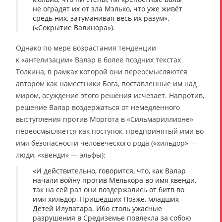
не оградят их от зла Мэлько, что уже живёт
средь них, затуманивая весь их разум».
(«Сокрытие Валинора»).
Однако по мере возрастания тенденции
к «ангелизации» Валар в более поздних текстах
Толкина, в рамках которой они переосмысляются
автором как наместники Бога, поставленные им над
миром, осуждение этого решения исчезает. Напротив,
решение Валар воздержаться от немедленного
выступления против Моргота в «Сильмариллионе»
переосмысляется как поступок, предпринятый ими во
имя безопасности человеческого рода («хильдор» —
люди, «квенди» — эльфы):
«И действительно, говорится, что, как Валар
начали войну против Мелькора во имя квенди,
так на сей раз они воздержались от битв во
имя хильдор, Пришедших Позже, младших
Детей Илуватара. Ибо столь ужасные
разрушения в Средиземье повлекла за собою