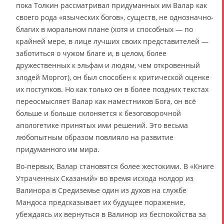
пока Толкин рассматривал придуманных им Валар как
своего рода «языческих богов», существ, не однозначно-
благих в моральном плане (хотя и способных — по
крайней мере, в лице лучших своих представителей —
заботиться о чужом благе и, в целом, более
дружественных к эльфам и людям, чем откровенный
злодей Моргот), он был способен к критической оценке
их поступков. Но как только он в более поздних текстах
переосмысляет Валар как наместников Бога, он всё
больше и больше склоняется к безоговорочной
апологетике принятых ими решений. Это весьма
любопытным образом повлияло на развитие
придуманного им мира.
Во-первых, Валар становятся более жестокими. В «Книге
Утраченных Сказаний» во время исхода нолдор из
Валинора в Средиземье один из духов на службе
Мандоса предсказывает их будущее поражение,
убеждаясь их вернуться в Валинор из беспокойства за