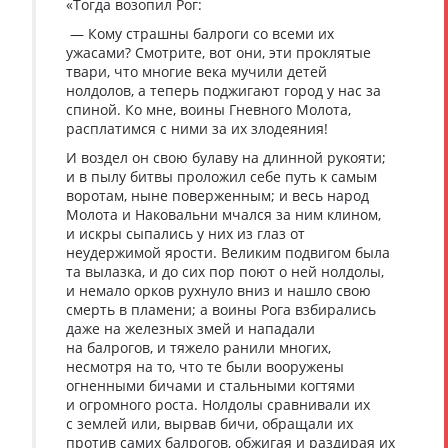
«Тогда возопил Рог:
— Кому страшны балроги со всеми их
ужасами? Смотрите, вот они, эти проклятые
твари, что многие века мучили детей
нолдолов, а теперь поджигают город у нас за
спиной. Ко мне, воины Гневного Молота,
расплатимся с ними за их злодеяния!
И воздел он свою булаву на длинной рукояти;
и в пылу битвы проложил себе путь к самым
воротам, ныне поверженным; и весь народ
Молота и Наковальни мчался за ним клином,
и искры сыпались у них из глаз от
неудержимой ярости. Великим подвигом была
та вылазка, и до сих пор поют о ней нолдолы,
и немало орков рухнуло вниз и нашло свою
смерть в пламени; а воины Рога взбирались
даже на железных змей и нападали
на балрогов, и тяжело ранили многих,
несмотря на то, что те были вооружены
огненными бичами и стальными когтями
и огромного роста. Нолдолы сравнивали их
с землей или, вырвав бичи, обращали их
против самих балрогов, обжигая и раздирая их