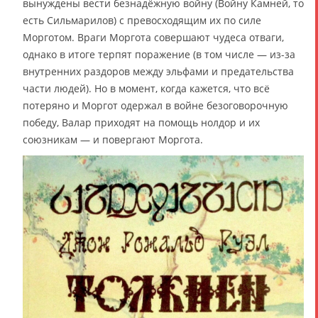
вынуждены вести безнадёжную войну (Войну Камней, то
есть Сильмарилов) с превосходящим их по силе
Морготом. Враги Моргота совершают чудеса отваги,
однако в итоге терпят поражение (в том числе — из-за
внутренних раздоров между эльфами и предательства
части людей). Но в момент, когда кажется, что всё
потеряно и Моргот одержал в войне безоговорочную
победу, Валар приходят на помощь нолдор и их
союзникам — и повергают Моргота.