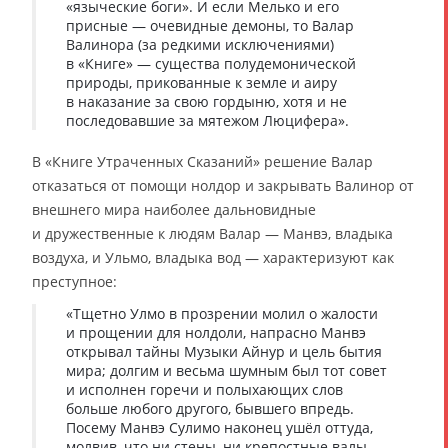
«языческие боги». И если Мелько и его
присные — очевидные демоны, то Валар
Валинора (за редкими исключениями)
в «Книге» — существа полудемонической
природы, прикованные к земле и аиру
в наказание за свою гордыню, хотя и не
последовавшие за мятежом Люцифера».
В «Книге Утраченных Сказаний» решение Валар
отказаться от помощи нолдор и закрывать Валинор от
внешнего мира наиболее дальновидные
и дружественные к людям Валар — Манвэ, владыка
воздуха, и Ульмо, владыка вод — характеризуют как
преступное:
«Тщетно Улмо в прозрении молил о жалости
и прощении для нолдоли, напрасно Манвэ
открывал тайны Музыки Айнур и цель бытия
мира; долгим и весьма шумным был тот совет
и исполнен горечи и полыхающих слов
больше любого другого, бывшего впредь.
Посему Манвэ Сулимо наконец ушёл оттуда,
молвив, что ни стены, ни крепостные валы