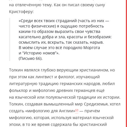
на отвлечённую тему. Как он писал своему сыну
Кристоферу:
«Среди всех твоих страданий (часть из них —
чисто физические) я ощущаю потребность
каким-то образом выразить свои чувства
касательно добра и зла, красоты и безобразия:
осмыслить их, вскрыть, так сказать, нарыв.
В моём случае это всё породило Моргота
и “Историю номов”».
(Письмо 66).
Толкин являлся глубоко верующим христианином, но
при этом как лингвист и филолог, изучающий
литературную традицию германских народов, любил
фольклор и мифологию древних германцев ещё
на языческой или полуязыческой традиции их истории.
Толкин, создавая вымышленный мир Средиземья, хотел
создать «мифологию для Англии»
— причём
[2]
мифологию, которая, используя материал языческой
эпохи, в то же время содержала бы христианский