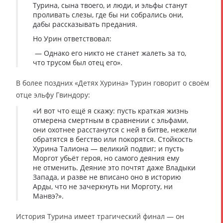
Турина, сына твоего, и люди, и эльфы станут
проливать слезы, где бы ни собрались они,
дабы рассказывать предания.
Но Урин ответствовал:
— Однако его никто не станет жалеть за то,
что трусом был отец его».
В более поздних «Детях Хурина» Турин говорит о своём
отце эльфу Гвиндору:
«И вот что ещё я скажу: пусть краткая жизнь
отмерена смертным в сравнении с эльфами,
они охотнее расстанутся с ней в битве, нежели
обратятся в бегство или покорятся. Стойкость
Хурина Талиона — великий подвиг; и пусть
Моргот убьёт героя, но самого деяния ему
не отменить. Деяние это почтят даже Владыки
Запада, и разве не вписано оно в историю
Арды, что не зачеркнуть ни Морготу, ни
Манвэ?».
История Турина имеет трагический финал — он