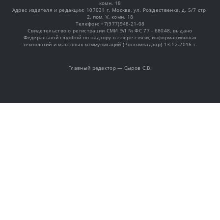
комн. 18
Адрес издателя и редакции: 107031 г. Москва, ул. Рождественка, д. 5/7 стр.
2, пом. V, комн. 18
Телефон: +7(977)948-21-08
Свидетельство о регистрации СМИ ЭЛ № ФС 77 - 68048, выдано
Федеральной службой по надзору в сфере связи, информационных
технологий и массовых коммуникаций (Роскомнадзор) 13.12.2016 г.
Главный редактор — Сыров С.В.