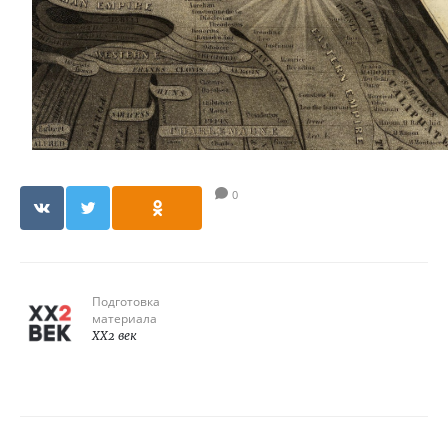
0
Подготовка
материала
XX2 век