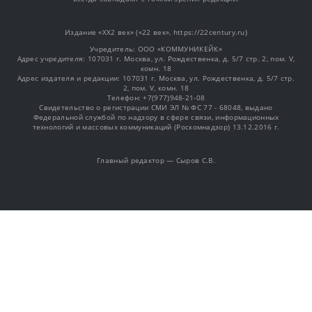
Издание «XX2 век» («22 век», https://22century.ru)
Учредитель: OOO «КОММУНИКЕЙК»
Адрес учредителя: 107031 г. Москва, ул. Рождественка, д. 5/7 стр. 2, пом. V,
комн. 18
Адрес издателя и редакции: 107031 г. Москва, ул. Рождественка, д. 5/7 стр.
2, пом. V, комн. 18
Телефон: +7(977)948-21-08
Свидетельство о регистрации СМИ ЭЛ № ФС 77 - 68048, выдано
Федеральной службой по надзору в сфере связи, информационных
технологий и массовых коммуникаций (Роскомнадзор) 13.12.2016 г.
Главный редактор — Сыров С.В.