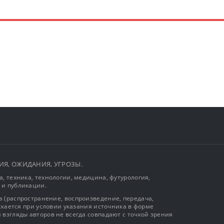
ЫТИЯ, ОЖИДАНИЯ, УГРОЗЫ.
, техника, технологии, медицина, футурология,
 и публикации.
 (распространение, воспроизведение, передача,
ускается при условии указания источника в форме
 взгляды авторов не всегда совпадают с точкой зрения