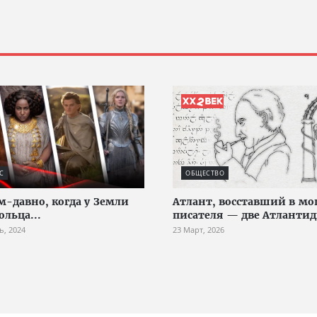
С
ОБЩЕСТВО
-давно, когда у Земли
Атлант, восставший в мо
ольца...
писателя — две Атланти
ь, 2024
23 Март, 2026