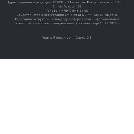
Адрес издателя и редакции: 107031 г. Москва, ул. Рождественка, д. 5/7 стр.
2, пом. V, комн. 18
Телефон: +7(977)948-21-08
Свидетельство о регистрации СМИ ЭЛ № ФС 77 - 68048, выдано
Федеральной службой по надзору в сфере связи, информационных
технологий и массовых коммуникаций (Роскомнадзор) 13.12.2016 г.
Главный редактор — Сыров С.В.