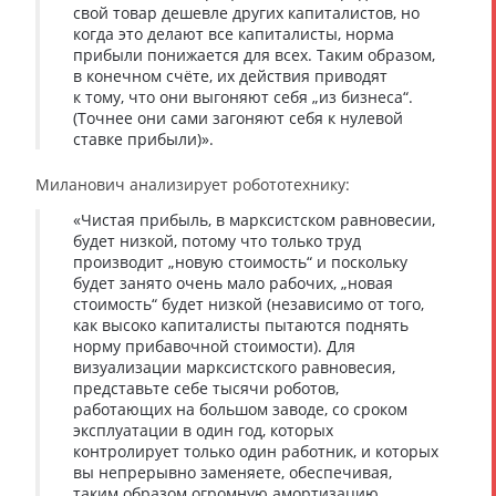
свой товар дешевле других капиталистов, но
когда это делают все капиталисты, норма
прибыли понижается для всех. Таким образом,
в конечном счёте, их действия приводят
к тому, что они выгоняют себя „из бизнеса“.
(Точнее они сами загоняют себя к нулевой
ставке прибыли)».
Миланович анализирует робототехнику:
«Чистая прибыль, в марксистском равновесии,
будет низкой, потому что только труд
производит „новую стоимость“ и поскольку
будет занято очень мало рабочих, „новая
стоимость“ будет низкой (независимо от того,
как высоко капиталисты пытаются поднять
норму прибавочной стоимости). Для
визуализации марксистского равновесия,
представьте себе тысячи роботов,
работающих на большом заводе, со сроком
эксплуатации в один год, которых
контролирует только один работник, и которых
вы непрерывно заменяете, обеспечивая,
таким образом огромную амортизацию