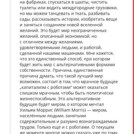
на фабриках, спускаться в шахты, чистить
туалеты или водить междугородние грузовики,
но мы можем танцевать и ткать, разбивать
сады, рассказывать истории, изобретать вещи
и заняться созданием новой вселенной
желаний. Это будет мир неограниченных
желаний, описанный экономикой, но
с отличием между желаниями,
удовлетворяемыми людьми, и работой,
сделанной нашими машинами. Мне кажется,
что это единственный способ, при котором
будет жить мир с альтернативными формами
собственности. Причина, единственная
причина думать, что такой лучший мир
возможен, состоит в том, что мрачное будущее
„капитализм с роботами“ может оказаться
слишком мрачным, чтобы быть политически
жизнеспособным. Это альтернативное
будущее будет миром, о котором мечтал
Уильям Моррис (William Morris) — миром,
населённым людьми, занятыми
содержательным и разумно вознаграждаемым
трудом. Только ещё и с роботами. О текущем
же моменте многое можно сказать уже по тому,