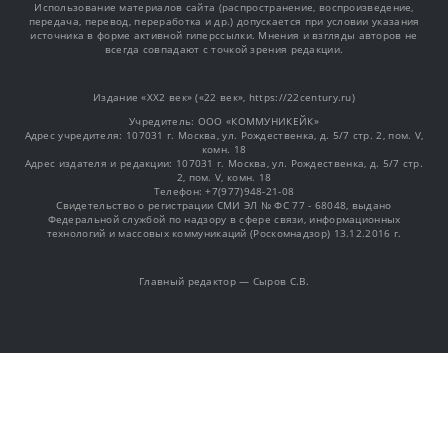
Использование материалов сайта (распространение, воспроизведение,
передача, перевод, переработка и др.) допускается при условии указания
источника в форме активной гиперссылки. Мнения и взгляды авторов не
всегда совпадают с точкой зрения редакции.
Издание «XX2 век» («22 век», https://22century.ru)
Учредитель: OOO «КОММУНИКЕЙК»
Адрес учредителя: 107031 г. Москва, ул. Рождественка, д. 5/7 стр. 2, пом. V,
комн. 18
Адрес издателя и редакции: 107031 г. Москва, ул. Рождественка, д. 5/7 стр.
2, пом. V, комн. 18
Телефон: +7(977)948-21-08
Свидетельство о регистрации СМИ ЭЛ № ФС 77 - 68048, выдано
Федеральной службой по надзору в сфере связи, информационных
технологий и массовых коммуникаций (Роскомнадзор) 13.12.2016 г.
Главный редактор — Сыров С.В.