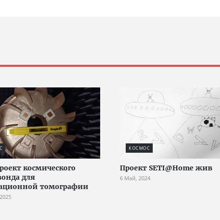
С
КОСМОС
проект космического
Проект SETI@Home жив
онда для
6 Май, 2024
тационной томографии
 2025