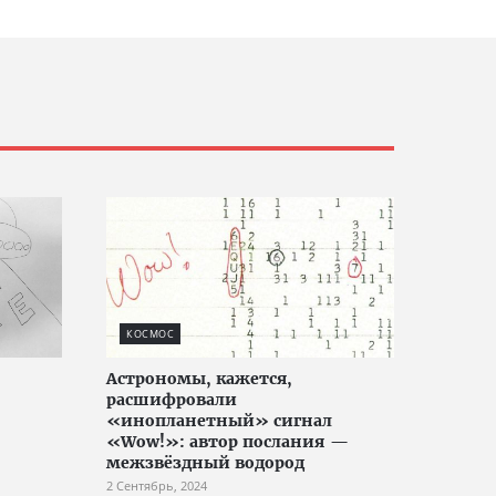
КОСМОС
Астрономы, кажется,
расшифровали
«инопланетный» сигнал
«Wow!»: автор послания —
межзвёздный водород
2 Сентябрь, 2024