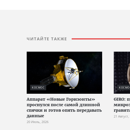
ЧИТАЙТЕ ТАКЖЕ
КОСМОС
КОСМО
Аппарат «Новые Горизонты»
GIRO: 
проснулся после самой длинной
микроз
спячки и готов опять передавать
грави
данные
21 Август,
20 Июль, 2026