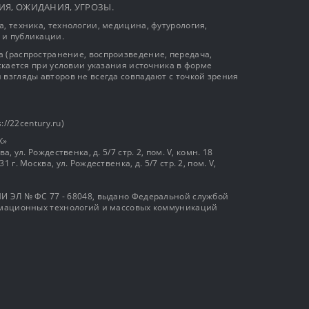
ЫТИЯ, ОЖИДАНИЯ, УГРОЗЫ.
, техника, технологии, медицина, футурология,
 и публикации.
 (распространение, воспроизведение, передача,
ускается при условии указания источника в форме
 взгляды авторов не всегда совпадают с точкой зрения
://22century.ru)
К»
, ул. Рождественка, д. 5/7 стр. 2, пом. V, комн. 18
г. Москва, ул. Рождественка, д. 5/7 стр. 2, пом. V,
И ЭЛ № ФС 77 - 68048, выдано Федеральной службой
ормационных технологий и массовых коммуникаций