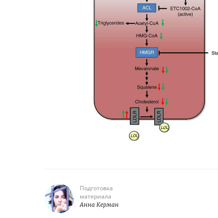
Подготовка
материала
Анна Керман