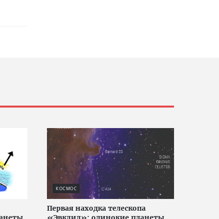
КОСМОС
Первая находка телескопа
анеты,
«Эвклид»: одинокие планеты