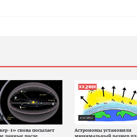
С
КОСМОС
ер-1» снова посылает
Астрономы установили
е данные после
минимальный размер пл