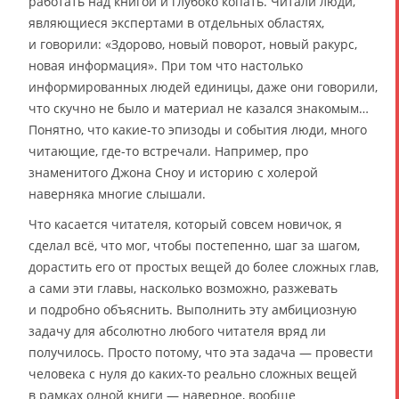
работать над книгой и глубоко копать. Читали люди,
являющиеся экспертами в отдельных областях,
и говорили: «Здорово, новый поворот, новый ракурс,
новая информация». При том что настолько
информированных людей единицы, даже они говорили,
что скучно не было и материал не казался знакомым…
Понятно, что какие-то эпизоды и события люди, много
читающие, где-то встречали. Например, про
знаменитого Джона Сноу и историю с холерой
наверняка многие слышали.
Что касается читателя, который совсем новичок, я
сделал всё, что мог, чтобы постепенно, шаг за шагом,
дорастить его от простых вещей до более сложных глав,
а сами эти главы, насколько возможно, разжевать
и подробно объяснить. Выполнить эту амбициозную
задачу для абсолютно любого читателя вряд ли
получилось. Просто потому, что эта задача — провести
человека с нуля до каких-то реально сложных вещей
в рамках одной книги — наверное, вообще