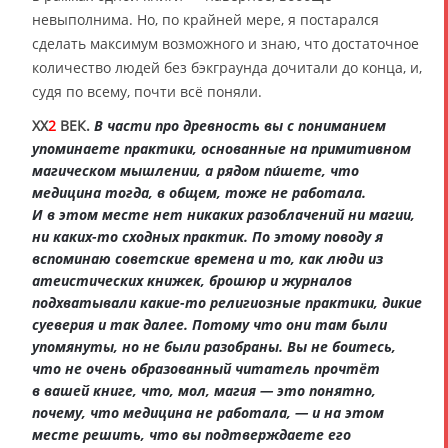
невыполнима. Но, по крайней мере, я постарался
сделать максимум возможного и знаю, что достаточное
количество людей без бэкграунда дочитали до конца, и,
судя по всему, почти всё поняли.
XX
2
ВЕК.
В части про древность вы с пониманием
упоминаете практики, основанные на примитивном
магическом мышлении, а рядом пи́шете, что
медицина тогда, в общем, тоже не работала.
И в этом месте нет никаких разоблачений ни магии,
ни каких-то сходных практик. По этому поводу я
вспоминаю советские времена и то, как люди из
атеистических книжек, брошюр и журналов
подхватывали какие-то религиозные практики, дикие
суеверия и так далее. Потому что они там были
упомянуты, но не были разобраны. Вы не боитесь,
что не очень образованный читатель прочтёт
в вашей книге, что, мол, магия — это понятно,
почему, что медицина не работала, — и на этом
месте решить, что вы подтверждаете его