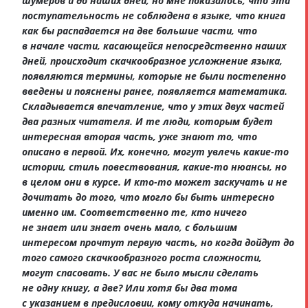
шумеров и до наших дней, но мне показалось, что эта
поступательность не соблюдена в языке, что книга
как бы распадается на две большие части, что
в начале части, касающейся непосредственно наших
дней, происходит скачкообразное усложнение языка,
появляются термины, которые не были постепенно
введены и пояснены ранее, появляется математика.
Складывается впечатление, что у этих двух частей
два разных читателя. И те люди, которым будет
интересная вторая часть, уже знают то, что
описано в первой. Их, конечно, могут увлечь какие-то
истории, стиль повествования, какие-то нюансы, но
в целом они в курсе. И кто-то может заскучать и не
дочитать до того, что могло бы быть интересно
именно им. Соответственно те, кто ничего
не знает или знает очень мало, с большим
интересом прочтут первую часть, но когда дойдут до
того самого скачкообразного роста сложности,
могут спасовать. У вас не было мысли сделать
не одну книгу, а две? Или хотя бы два тома
с указанием в предисловии, кому откуда начинать,