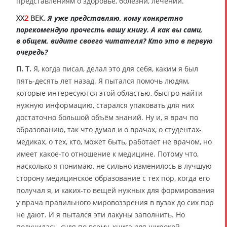
представлениям о здоровье, болезни, лечении.
XX
2
ВЕК.
Я уже представляю, кому конкретно
порекомендую прочесть вашу книгу. А как вы сами,
в общем, видите своего читателя? Кто это в первую
очередь?
П. Т.
Я, когда писал, делал это для себя, каким я был
пять-десять лет назад. Я пытался помочь людям,
которые интересуются этой областью, быстро найти
нужную информацию, старался упаковать для них
достаточно большой объём знаний. Ну и, я врач по
образованию, так что думал и о врачах, о студентах-
медиках, о тех, кто, может быть, работает не врачом, но
имеет какое-то отношение к медицине. Потому что,
насколько я понимаю, не сильно изменилось в лучшую
сторону медицинское образование с тех пор, когда его
получал я, и каких-то вещей нужных для формирования
у врача правильного мировоззрения в вузах до сих пор
не дают. И я пытался эти лакуны заполнить. Но
получилась, судя по всему, книга для широкой