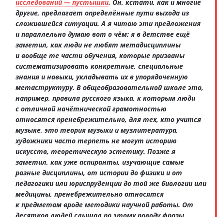
исследований — пустышки
. Он, кстати, как и многие
другие, предлагает определённые пути выхода из
сложившейся ситуации. А я читаю эти предложения
и параллельно думаю вот о чём: я в детстве ещё
заметил, как люди не любят метадисциплины
и вообще те части обучения, которые призваны
систематизировать конкретные, специальные
знания и навыки, укладывать их в упорядоченную
метаструктуру. В общеобразовательной школе это,
например, правила русского языка, к которым люди
с отличной начётнической грамотностью
относятся пренебрежительно, для тех, кто учится
музыке, это теория музыки и музлитература,
художники часто терпеть не могут историю
искусств, теоретическую эстетику. Позже я
заметил, как уже аспиранты, изучающие самые
разные дисциплины, от истории до физики и от
педагогики или юриспруденции до той же биологии или
медицины, пренебрежительно относятся
к предметам вроде методики научной работы. От
десятков людей слышал по этому поводу фразы