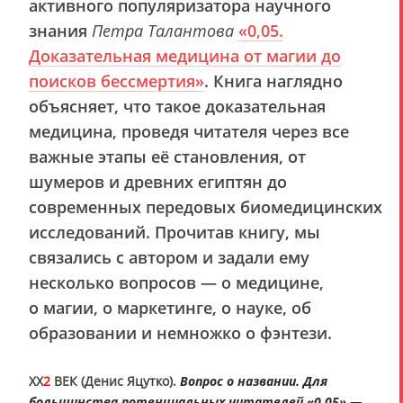
активного популяризатора научного
знания
Петра Талантова
«
0,05
.
Доказательная медицина от магии до
поисков бессмертия»
. Книга наглядно
объясняет, что такое доказательная
медицина, проведя читателя через все
важные этапы её становления, от
шумеров и древних египтян до
современных передовых биомедицинских
исследований. Прочитав книгу, мы
связались с автором и задали ему
несколько вопросов — о медицине,
о магии, о маркетинге, о науке, об
образовании и немножко о фэнтези.
XX
2
ВЕК (Денис Яцутко).
Вопрос о названии. Для
большинства потенциальных читателей «0,05» —