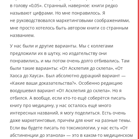
в голову «0,05». Странный, наверное: книги редко
называют цифрами. Но мне понравилось. Я
не руководствовался маркетинговыми соображениями,
мне просто хотелось быть автором книги со странным
названием.
У нас были и другие варианты. Мы с коллегами
предложили их в шутку, но издательству они
понравились, и мы потом очень долго отбивались. Там
были такие варианты: «От Асклепия до склепа», «От
Хаоса до Хауса». Был абсолютно дурацкий вариант —
«Какие ваши доказательства?». Особенно редакцию
воодушевил вариант «От Асклепия до склепа». Но я
отбился. А вообще, если кто-то ещё соберётся писать
книгу про медицину, у нас осталось ещё много
интересных названий, я могу поделиться. Есть очень
даже маркетинговые, причём для книг на разные темы.
Если вы будете писать по токсикологии, у нас есть «От
абстиненции до этанола» — это в каком-то медицинском