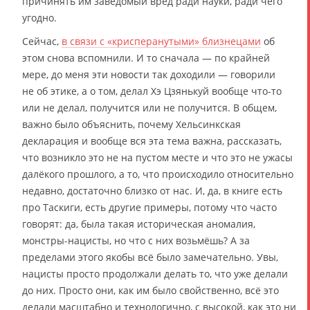
причинять им заведомый вред ради науки, ради чего
угодно.
Сейчас,
в связи с «крисперанутыми» близнецами
об
этом снова вспомнили. И то сначала — по крайней
мере, до меня эти новости так доходили — говорили
не об этике, а о том, делал Хэ Цзянькуй вообще что-то
или не делал, получится или не получится. В общем,
важно было объяснить, почему Хельсинкская
декларация и вообще вся эта тема важна, рассказать,
что возникло это не на пустом месте и что это не ужасы
далёкого прошлого, а то, что происходило относительно
недавно, достаточно близко от нас. И, да, в книге есть
про Таскиги, есть другие примеры, потому что часто
говорят: да, была такая историческая аномалия,
монстры-нацисты, но что с них возьмёшь? А за
пределами этого якобы всё было замечательно. Увы,
нацисты просто продолжали делать то, что уже делали
до них. Просто они, как им было свойственно, всё это
делали масштабно и технологично, с высокой, как это ни