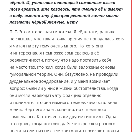
чёрной. И, учитывая некоторый символизм языка
того времени, мне казалось, что именно её и имеют
в виду, именно эту фракцию реальной желчи могли
называть чёрной желчью, нет?
П. Т.
Это интересная гипотеза. Я её, кстати, раньше
не слышал, мне такая точка зрения не попадалась, хотя
я читал на эту тему очень много. Но, хотя она
и интересная, я немножко сомневаюсь в её
реалистичности, потому что надо поставить себя
на место тех, кто жил, когда были заложены основы
гуморальной теории. Они, безусловно, не проводили
дуоденальное зондирование, и у меня возникает
вопрос: были ли у них в жизни обстоятельства, когда
они могли наблюдать эту фракцию отдельно
и понимать, что она намного темнее, чем остальная
желчь. Чёрт его знает, конечно, но я немножко
сомневаюсь. Кстати, есть же другие гипотезы. Одна —
что кровь, когда постоит, даёт четыре слоя разного
цвета, и один из них, где эритроциты оседают, почти