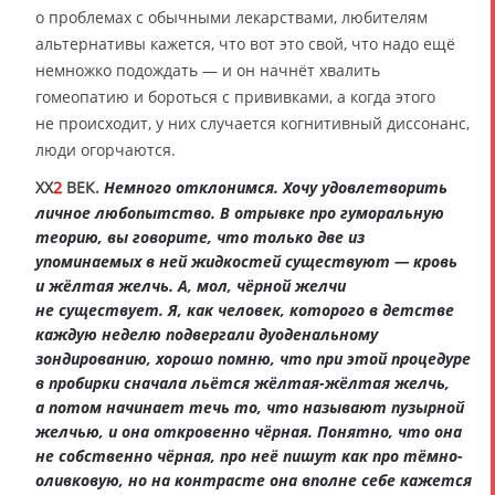
о проблемах с обычными лекарствами, любителям
альтернативы кажется, что вот это свой, что надо ещё
немножко подождать — и он начнёт хвалить
гомеопатию и бороться с прививками, а когда этого
не происходит, у них случается когнитивный диссонанс,
люди огорчаются.
XX
2
ВЕК.
Немного отклонимся. Хочу удовлетворить
личное любопытство. В отрывке про гуморальную
теорию, вы говорите, что только две из
упоминаемых в ней жидкостей существуют — кровь
и жёлтая желчь. А, мол, чёрной желчи
не существует. Я, как человек, которого в детстве
каждую неделю подвергали дуоденальному
зондированию, хорошо помню, что при этой процедуре
в пробирки сначала льётся жёлтая-жёлтая желчь,
а потом начинает течь то, что называют пузырной
желчью, и она откровенно чёрная. Понятно, что она
не собственно чёрная, про неё пишут как про тёмно-
оливковую, но на контрасте она вполне себе кажется