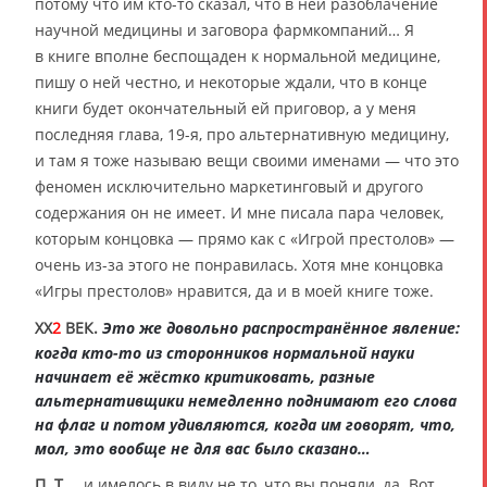
потому что им кто-то сказал, что в ней разоблачение
научной медицины и заговора фармкомпаний… Я
в книге вполне беспощаден к нормальной медицине,
пишу о ней честно, и некоторые ждали, что в конце
книги будет окончательный ей приговор, а у меня
последняя глава, 19-я, про альтернативную медицину,
и там я тоже называю вещи своими именами — что это
феномен исключительно маркетинговый и другого
содержания он не имеет. И мне писала пара человек,
которым концовка — прямо как с «Игрой престолов» —
очень из-за этого не понравилась. Хотя мне концовка
«Игры престолов» нравится, да и в моей книге тоже.
XX
2
ВЕК.
Это же довольно распространённое явление:
когда кто-то из сторонников нормальной науки
начинает её жёстко критиковать, разные
альтернативщики немедленно поднимают его слова
на флаг и потом удивляются, когда им говорят, что,
мол, это вообще не для вас было сказано…
П. Т.
…и имелось в виду не то, что вы поняли, да. Вот