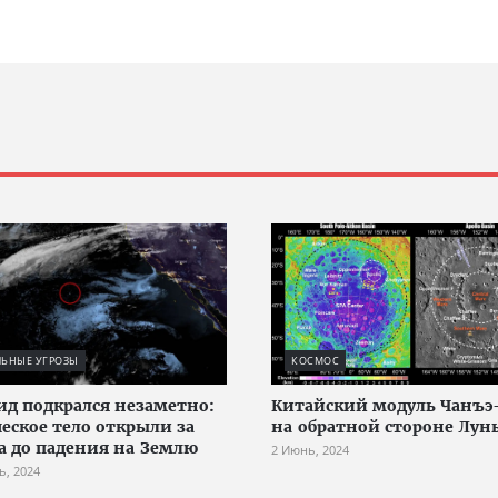
ЛЬНЫЕ УГРОЗЫ
КОСМОС
ид подкрался незаметно:
Китайский модуль Чанъэ-
еское тело открыли за
на обратной стороне Лун
са до падения на Землю
2 Июнь, 2024
ь, 2024