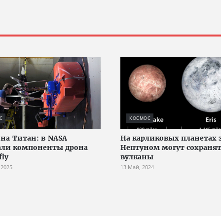
С
КОСМОС
 на Титан: в NASA
На карликовых планетах 
али компоненты дрона
Нептуном могут сохранят
fly
вулканы
 2025
13 Май, 2024