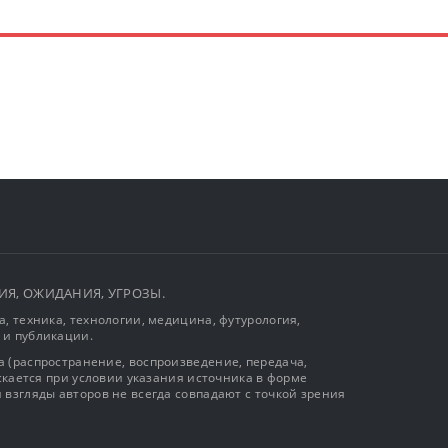
ЫТИЯ, ОЖИДАНИЯ, УГРОЗЫ.
, техника, технологии, медицина, футурология,
 и публикации.
 (распространение, воспроизведение, передача,
ускается при условии указания источника в форме
 взгляды авторов не всегда совпадают с точкой зрения