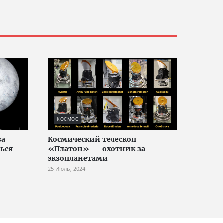
КОСМОС
за
Космический телескоп
ься
«Платон» -- охотник за
экзопланетами
25 Июль, 2024