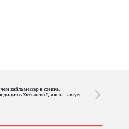
 чем кайльмессер в стенке.
педиция в Хотылёво I, июль—август