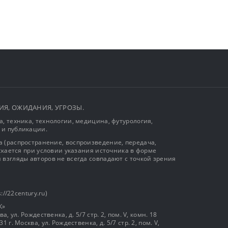
ЫТИЯ, ОЖИДАНИЯ, УГРОЗЫ.
, техника, технологии, медицина, футурология,
 и публикации.
 (распространение, воспроизведение, передача,
ускается при условии указания источника в форме
 взгляды авторов не всегда совпадают с точкой зрения
://22century.ru)
К»
, ул. Рождественка, д. 5/7 стр. 2, пом. V, комн. 18
г. Москва, ул. Рождественка, д. 5/7 стр. 2, пом. V,