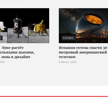
С
КОСМОС
а Луне растёт
Испания готова спасти 30
ильными шагами,
метровый американский
, пока в дизайне
телескоп
2026
3 Август, 2025