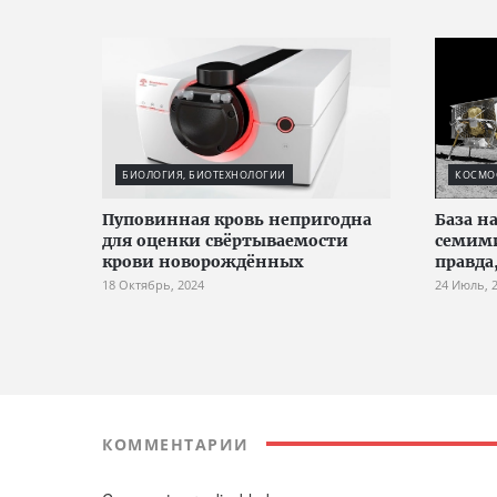
БИОЛОГИЯ, БИОТЕХНОЛОГИИ
КОСМО
Пуповинная кровь непригодна
База н
для оценки свёртываемости
семим
крови новорождённых
правда
18 Октябрь, 2024
24 Июль, 
КОММЕНТАРИИ