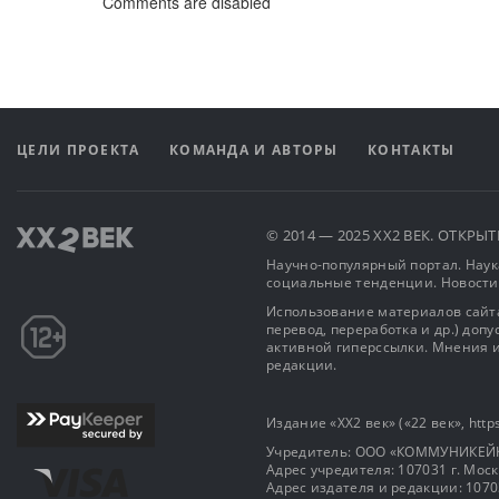
Comments are disabled
ЦЕЛИ ПРОЕКТА
КОМАНДА И АВТОРЫ
КОНТАКТЫ
© 2014 — 2025 XX2 ВЕК. ОТКР
Научно-популярный портал. Наука
социальные тенденции. Новости
Использование материалов сайта
перевод, переработка и др.) доп
активной гиперссылки. Мнения и
редакции.
Издание «XX2 век» («22 век», https
Учредитель: OOO «КОММУНИКЕЙ
Адрес учредителя: 107031 г. Москва
Адрес издателя и редакции: 107031 