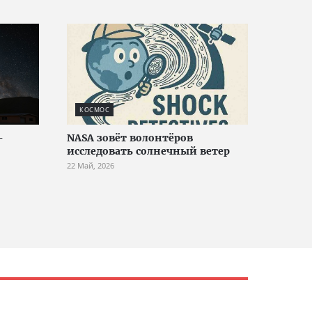
КОСМОС
-
NASA зовёт волонтёров
исследовать солнечный ветер
22 Май, 2026