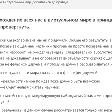
 виртуальный мир, докопались до правды.
ахождение всех нас в виртуальном мире в принц
провергнуть.
какой бы эксперимент мы ни придумали, любые его результаты 
то показывающая нам картинки программа просто показала нам
(или, наоборот, не ожидали) увидеть. Следовательно, абсолютн
та не доказывает и не опровергает виртуальности окружающег
еза не фальсифицируема, а потому не должна рассматриваться 
о невиртуальности мира оказывается фальсифицируемой.
у о «реальности» мира по идее тоже должно быть возможно
оже будет нельзя считать научной.
имент мог бы хакнуть моделирующую наблюдаемый нами мир про
одно?
я реальность» в данном случае рассматривается только как нек