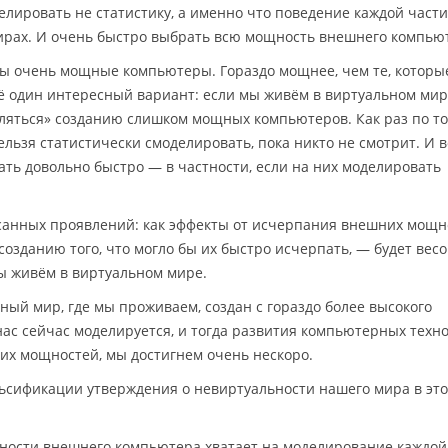
елировать не статистику, а именно что поведение каждой част
ирах. И очень быстро выбрать всю мощность внешнего компью
ны очень мощные компьютеры. Гораздо мощнее, чем те, которые
щё один интересный вариант: если мы живём в виртуальном мире
вляться» созданию слишком мощных компьютеров. Как раз по т
ельзя статистически смоделировать, пока никто не смотрит. И в
ть довольно быстро — в частности, если на них моделировать
санных проявлений: как эффекты от исчерпания внешних мощн
созданию того, что могло бы их быстро исчерпать, — будет вес
мы живём в виртуальном мире.
ьный мир, где мы проживаем, создан с гораздо более высокого
 нас сейчас моделируется, и тогда развития компьютерных техно
их мощностей, мы достигнем очень нескоро.
ьсификации утверждения о невиртуальности нашего мира в эт
щности внешнего компьютера хватает на моделирование каждой