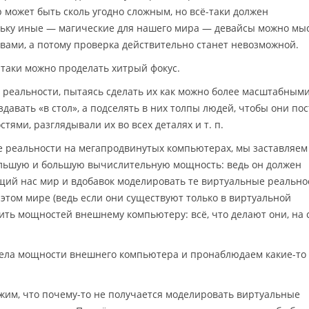
может быть сколь угодно сложным, но всё-таки должен
льку иные — магические для нашего мира — девайсы можно мы
ами, а потому проверка действительно станет невозможной.
-таки можно проделать хитрый фокус.
 реальности, пытаясь сделать их как можно более масштабным
давать «в стол», а подселять в них толпы людей, чтобы они по
тями, разглядывали их во всех деталях и т. п.
е реальности на мегапродвинутых компьютерах, мы заставляем
льшую и большую вычислительную мощность: ведь он должен
ий нас мир и вдобавок моделировать те виртуальные реально
том мире (ведь если они существуют только в виртуальной
вить мощностей внешнему компьютеру: всё, что делают они, на
дела мощности внешнего компьютера и пронаблюдаем какие-то 
ужим, что почему-то не получается моделировать виртуальные