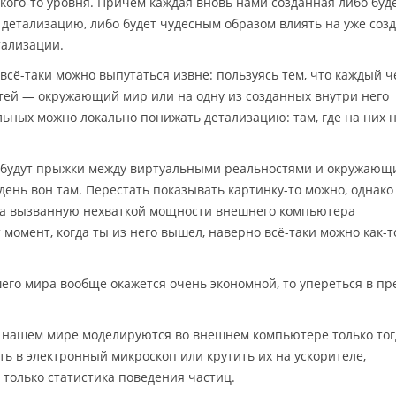
кого-то уровня. Причём каждая вновь нами созданная либо буд
детализацию, либо будет чудесным образом влиять на уже соз
тализации.
всё-таки можно выпутаться извне: пользуясь тем, что каждый ч
стей — окружающий мир или на одну из созданных внутри него
льных можно локально понижать детализацию: там, где на них 
 будут прыжки между виртуальными реальностями и окружающ
 день вон там. Перестать показывать картинку-то можно, однако
 а вызванную нехваткой мощности внешнего компьютера
 момент, когда ты из него вышел, наверно всё-таки можно как-т
шего мира вообще окажется очень экономной, то упереться в пр
 нашем мире моделируются во внешнем компьютере только тог
еть в электронный микроскоп или крутить их на ускорителе,
 только статистика поведения частиц.