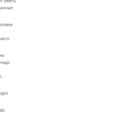
ет иметь
данные
еловек
никто
им
 надо
о
едел
да,