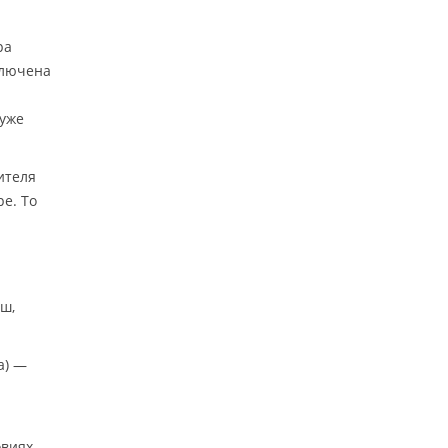
ра
ключена
 уже
ителя
е. То
ш,
а) —
виях,