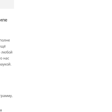
ипе
вполне
 ещё
о любой
о нас
наукой.
грамму,
ая