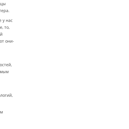
ицы
тера.
 у нас
, то,
ой
от они-
остей,
омым
логий,
ом