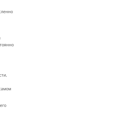
сленно
и
стоянно
сти,
 самом
его