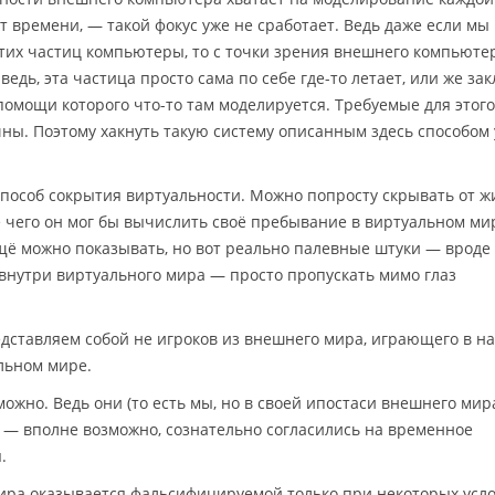
 времени, — такой фокус уже не сработает. Ведь даже если мы
этих частиц компьютеры, то с точки зрения внешнего компьюте
ведь, эта частица просто сама по себе где-то летает, или же за
помощи которого что-то там моделируется. Требуемые для этого
ы. Поэтому хакнуть такую систему описанным здесь способом
пособ сокрытия виртуальности. Можно попросту скрывать от ж
е чего он мог бы вычислить своё пребывание в виртуальном мир
ещё можно показывать, но вот реально палевные штуки — вроде
нутри виртуального мира — просто пропускать мимо глаз
едставляем собой не игроков из внешнего мира, играющего в на
льном мире.
можно. Ведь они (то есть мы, но в своей ипостаси внешнего мир
 — вполне возможно, сознательно согласились на временное
.
ира оказывается фальсифицируемой только при некоторых усло