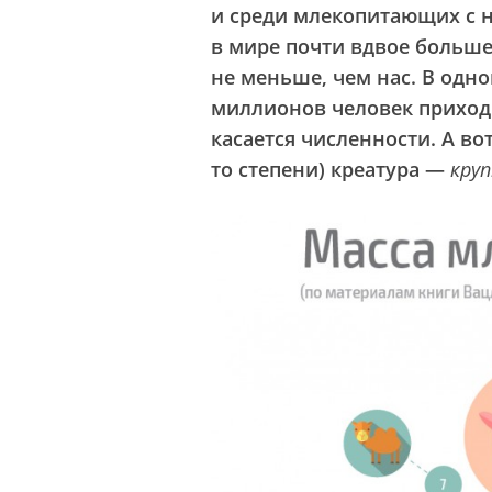
и среди млекопитающих с н
в мире почти вдвое больше
не меньше, чем нас. В одн
миллионов человек приходи
касается численности. А вот
то степени) креатура —
кру