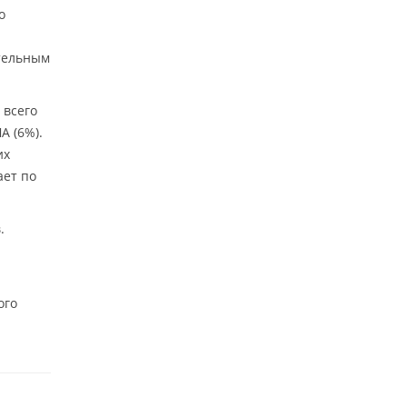
о
ительным
 всего
А (6%).
их
ает по
.
ого