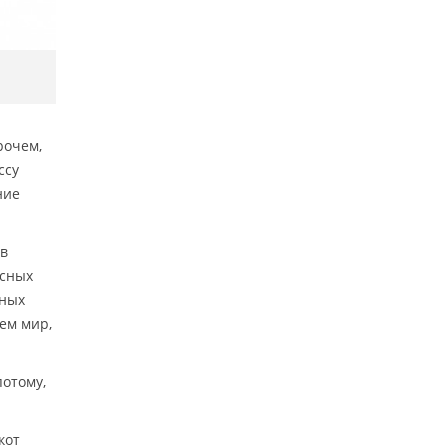
рочем,
ссу
ние
ов
есных
нных
ем мир,
потому,
кот