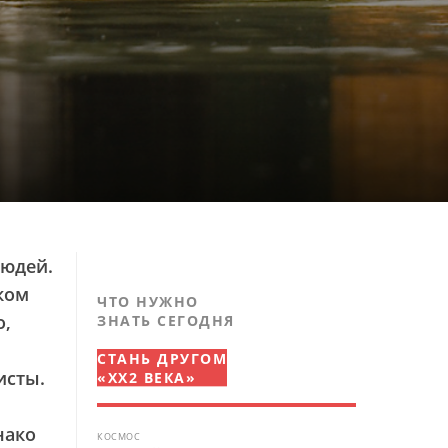
людей.
ком
ЧТО НУЖНО
о,
ЗНАТЬ СЕГОДНЯ
СТАНЬ ДРУГОМ
исты.
«XX2 ВЕКА»
нако
КОСМОС