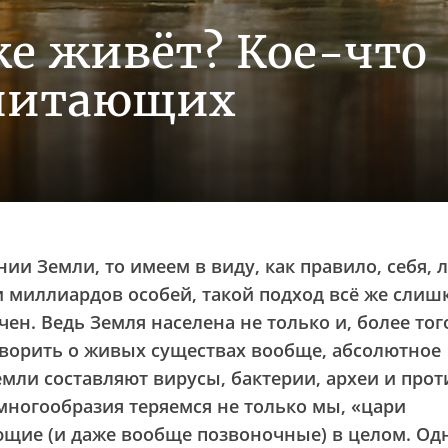
ке живёт? Кое-что
опитающих
ии Земли, то имеем в виду, как правило, себя, 
и миллиардов особей, такой подход всё же слиш
ен. Ведь Земля населена не только и, более тог
оворить о живых существах вообще, абсолютное
мли составляют вирусы, бактерии, археи и прот
 многообразия теряемся не только мы, «цари
ющие (и даже вообще позвоночные) в целом. Од