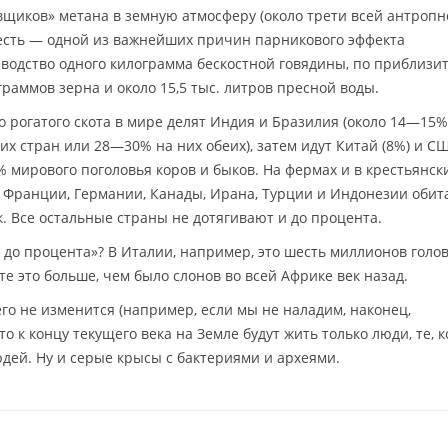
вщиков» метана в земную атмосферу (около трети всей антропн
 есть — одной из важнейших причин парникового эффекта
зводство одного килограмма бескостной говядины, по приблиз
граммов зерна и около 15,5 тыс. литров пресной воды.
 рогатого скота в мире делят Индия и Бразилия (около 14—15%
их стран или 28—30% на них обеих), затем идут Китай (8%) и СШ
 мирового поголовья коров и быков. На фермах и в крестьянск
, Франции, Германии, Канады, Ирана, Турции и Индонезии обит
. Все остальные страны не дотягивают и до процента.
 до процента»? В Италии, например, это шесть миллионов голов
е это больше, чем было слонов во всей Африке век назад.
его не изменится (например, если мы не наладим, наконец,
, то к концу текущего века на Земле будут жить только люди, те, к
ей. Ну и серые крысы с бактериями и археями.