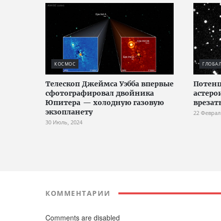
КОСМОС
ГЛОБА
Телескоп Джеймса Уэбба впервые
Потен
сфотографировал двойника
астеро
Юпитера — холодную газовую
врезат
экзопланету
22 Феврал
30 Июль, 2024
КОММЕНТАРИИ
Comments are disabled