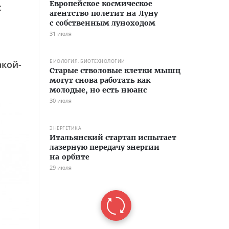
Европейское космическое
с
агентство полетит на Луну
с собственным луноходом
31 июля
БИОЛОГИЯ, БИОТЕХНОЛОГИИ
акой-
Старые стволовые клетки мышц
могут снова работать как
молодые, но есть нюанс
30 июля
ЭНЕРГЕТИКА
Итальянский стартап испытает
лазерную передачу энергии
на орбите
29 июля