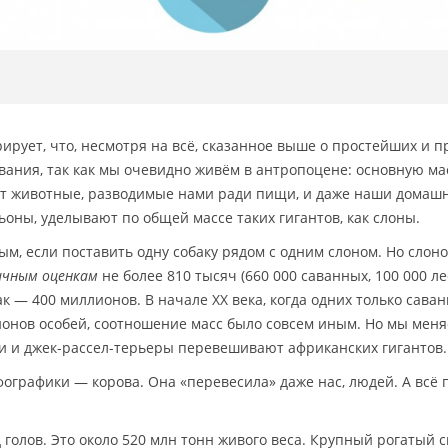
ирует, что, несмотря на всё, сказанное выше о простейших и п
ания, так как мы очевидно живём в антропоцене: основную ма
т животные, разводимые нами ради пищи, и даже наши домаш
ны, уделывают по общей массе таких гигантов, как слоны.
м, если поставить одну собаку рядом с одним слоном. Но слон
ичным оценкам
не более 810 тысяч (660 000 саванных, 100 000 л
ак — 400 миллионов. В начале XX века, когда одних только сава
лионов особей, соотношение масс было совсем иным. Но мы меня
ги и джек-рассел-терьеры перевешивают африканских гигантов.
фографики — корова. Она «перевесила» даже нас, людей. А всё 
 голов. Это около 520 млн тонн живого веса. Крупный рогатый с