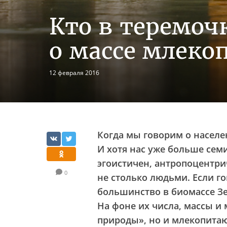
Кто в теремоч
о массе млек
12 февраля 2016
Когда мы говорим о населен
И хотя нас уже больше сем
эгоистичен, антропоцентрич
0
не столько людьми. Если г
большинство в биомассе Зе
На фоне их числа, массы и
природы», но и млекопита