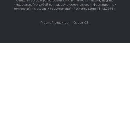
Свидетельство о регистрации СМИ ЭЛ № ФС 77 - 68048, выдано
Федеральной службой по надзору в сфере связи, информационных
технологий и массовых коммуникаций (Роскомнадзор) 13.12.2016 г.
Главный редактор — Сыров С.В.