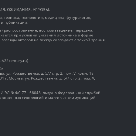
ЫТИЯ, ОЖИДАНИЯ, УГРОЗЫ.
, техника, технологии, медицина, футурология,
 и публикации.
 (распространение, воспроизведение, передача,
ускается при условии указания источника в форме
 взгляды авторов не всегда совпадают с точкой зрения
://22century.ru)
К»
, ул. Рождественка, д. 5/7 стр. 2, пом. V, комн. 18
г. Москва, ул. Рождественка, д. 5/7 стр. 2, пом. V,
И ЭЛ № ФС 77 - 68048, выдано Федеральной службой
ормационных технологий и массовых коммуникаций