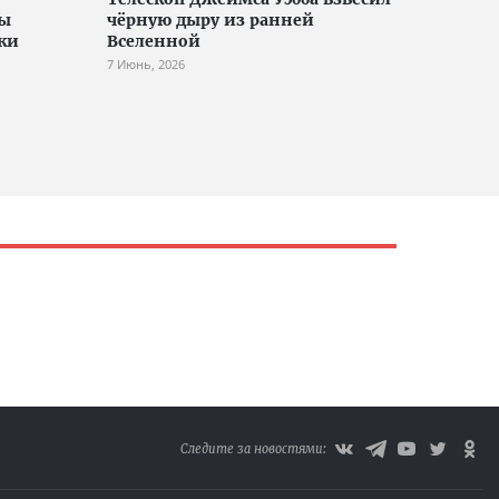
ры
чёрную дыру из ранней
ки
Вселенной
7 Июнь, 2026
Следите за новостями: