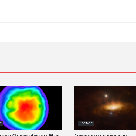
С
КОСМОС
ropa Clipper облетел Марс
Астрономы наблюдают