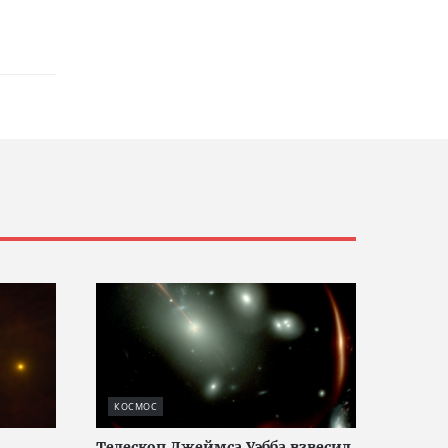
КОСМОС
Телескоп Джеймса Уэбба взвесил