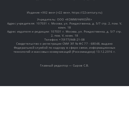
Издание «XX2 век» («22 век», https://22century.ru)
Учредитель: OOO «КОММУНИКЕЙК»
Адрес учредителя: 107031 г. Москва, ул. Рождественка, д. 5/7 стр. 2, пом. V,
комн. 18
Адрес издателя и редакции: 107031 г. Москва, ул. Рождественка, д. 5/7 стр.
2, пом. V, комн. 18
Телефон: +7(977)948-21-08
Свидетельство о регистрации СМИ ЭЛ № ФС 77 - 68048, выдано
Федеральной службой по надзору в сфере связи, информационных
технологий и массовых коммуникаций (Роскомнадзор) 13.12.2016 г.
Главный редактор — Сыров С.В.