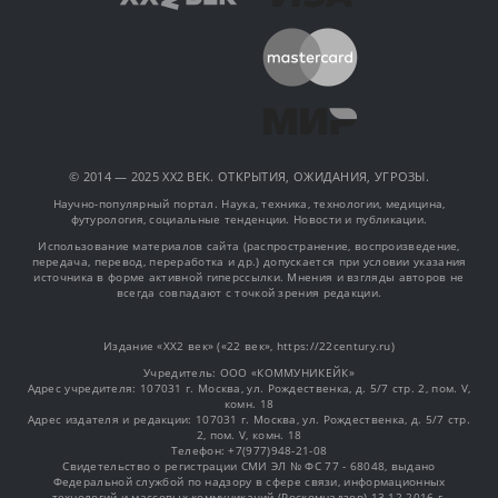
© 2014 — 2025 XX2 ВЕК. ОТКРЫТИЯ, ОЖИДАНИЯ, УГРОЗЫ.
Научно-популярный портал. Наука, техника, технологии, медицина,
футурология, социальные тенденции. Новости и публикации.
Использование материалов сайта (распространение, воспроизведение,
передача, перевод, переработка и др.) допускается при условии указания
источника в форме активной гиперссылки. Мнения и взгляды авторов не
всегда совпадают с точкой зрения редакции.
Издание «XX2 век» («22 век», https://22century.ru)
Учредитель: OOO «КОММУНИКЕЙК»
Адрес учредителя: 107031 г. Москва, ул. Рождественка, д. 5/7 стр. 2, пом. V,
комн. 18
Адрес издателя и редакции: 107031 г. Москва, ул. Рождественка, д. 5/7 стр.
2, пом. V, комн. 18
Телефон: +7(977)948-21-08
Свидетельство о регистрации СМИ ЭЛ № ФС 77 - 68048, выдано
Федеральной службой по надзору в сфере связи, информационных
технологий и массовых коммуникаций (Роскомнадзор) 13.12.2016 г.