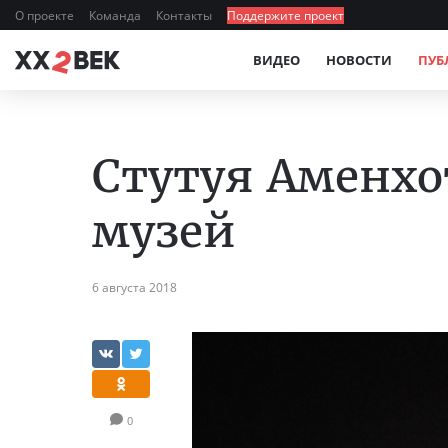
О проекте
Команда
Контакты
Поддержите проект
ВИДЕО
НОВОСТИ
ПУБ
Стутуя Аменхо
музей
6 августа 2018
0