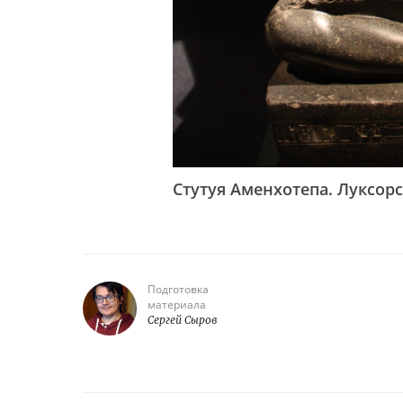
Стутуя Аменхотепа. Луксор
Подготовка
материала
Сергей Сыров