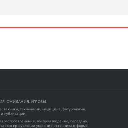
ЫТИЯ, ОЖИДАНИЯ, УГРОЗЫ.
, техника, технологии, медицина, футурология,
 и публикации.
 (распространение, воспроизведение, передача,
ускается при условии указания источника в форме