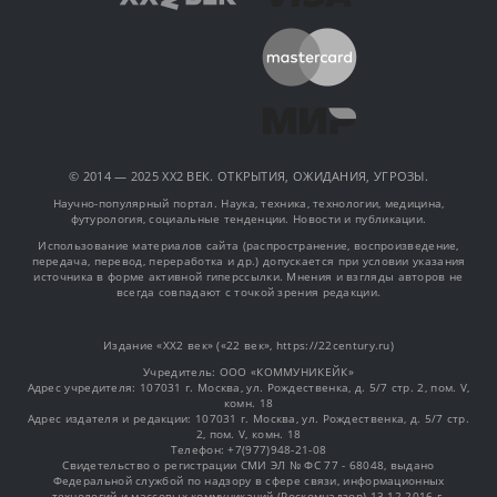
© 2014 — 2025 XX2 ВЕК. ОТКРЫТИЯ, ОЖИДАНИЯ, УГРОЗЫ.
Научно-популярный портал. Наука, техника, технологии, медицина,
футурология, социальные тенденции. Новости и публикации.
Использование материалов сайта (распространение, воспроизведение,
передача, перевод, переработка и др.) допускается при условии указания
источника в форме активной гиперссылки. Мнения и взгляды авторов не
всегда совпадают с точкой зрения редакции.
Издание «XX2 век» («22 век», https://22century.ru)
Учредитель: OOO «КОММУНИКЕЙК»
Адрес учредителя: 107031 г. Москва, ул. Рождественка, д. 5/7 стр. 2, пом. V,
комн. 18
Адрес издателя и редакции: 107031 г. Москва, ул. Рождественка, д. 5/7 стр.
2, пом. V, комн. 18
Телефон: +7(977)948-21-08
Свидетельство о регистрации СМИ ЭЛ № ФС 77 - 68048, выдано
Федеральной службой по надзору в сфере связи, информационных
технологий и массовых коммуникаций (Роскомнадзор) 13.12.2016 г.