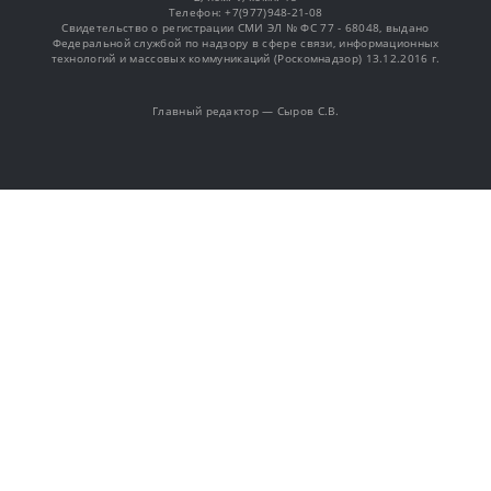
Телефон: +7(977)948-21-08
Свидетельство о регистрации СМИ ЭЛ № ФС 77 - 68048, выдано
Федеральной службой по надзору в сфере связи, информационных
технологий и массовых коммуникаций (Роскомнадзор) 13.12.2016 г.
Главный редактор — Сыров С.В.