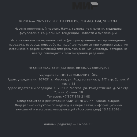
© 2014 — 2025 XX2 ВЕК. ОТКРЫТИЯ, ОЖИДАНИЯ, УГРОЗЫ.
Научно-популярный портал. Наука, техника, технологии, медицина,
футурология, социальные тенденции. Новости и публикации.
Использование материалов сайта (распространение, воспроизведение,
передача, перевод, переработка и др.) допускается при условии указания
источника в форме активной гиперссылки. Мнения и взгляды авторов не
всегда совпадают с точкой зрения редакции.
Издание «XX2 век» («22 век», https://22century.ru)
Учредитель: OOO «КОММУНИКЕЙК»
Адрес учредителя: 107031 г. Москва, ул. Рождественка, д. 5/7 стр. 2, пом. V,
комн. 18
Адрес издателя и редакции: 107031 г. Москва, ул. Рождественка, д. 5/7 стр.
2, пом. V, комн. 18
Телефон: +7(977)948-21-08
Свидетельство о регистрации СМИ ЭЛ № ФС 77 - 68048, выдано
Федеральной службой по надзору в сфере связи, информационных
технологий и массовых коммуникаций (Роскомнадзор) 13.12.2016 г.
Главный редактор — Сыров С.В.