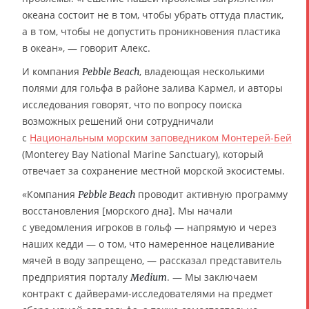
океана состоит не в том, чтобы убрать оттуда пластик,
а в том, чтобы не допустить проникновения пластика
в океан», — говорит Алекс.
И компания
, владеющая несколькими
Pebble Beach
полями для гольфа в районе залива Кармел, и авторы
исследования говорят, что по вопросу поиска
возможных решений они сотрудничали
с
Национальным морским заповедником Монтерей-Бей
(Monterey Bay National Marine Sanctuary), который
отвечает за сохранение местной морской экосистемы.
«Компания
проводит активную программу
Pebble Beach
восстановления [морского дна]. Мы начали
с уведомления игроков в гольф — напрямую и через
наших кедди — о том, что намеренное нацеливание
мячей в воду запрещено, — рассказал представитель
предприятия порталу
. — Мы заключаем
Medium
контракт с дайверами-исследователями на предмет