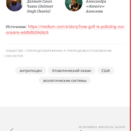
Далмит Сингх
Александра
Чавла (Dalmeet
«Renoire»
Singh Chawla)
Алексеева
Источники:
https://medium.com/s/story/how-golf-is-polluting-our-
oceans-eddb8b59ddc9
ОБЩЕСТВО
ПРИРОДОСБЕРЕЖЕНИЕ И ПРИРОДОВОССТАНОВЛЕНИЕ
ЭКОЛОГИЯ
антропоцен
Атлантический океан
США
экологические системы
ЭКОНОМИКА, ФИНАНСЫ, БАНКИ