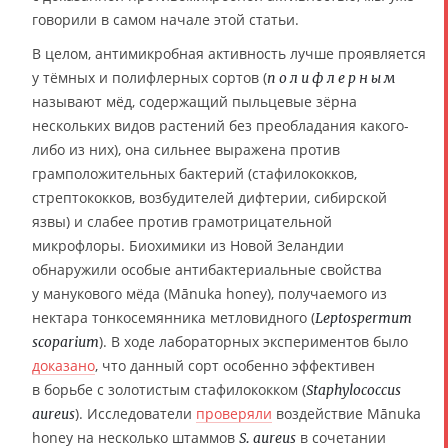
говорили в самом начале этой статьи.
В целом, антимикробная активность лучше проявляется
у тёмных и полифлерных сортов (
полифлерным
называют мёд, содержащий пыльцевые зёрна
нескольких видов растений без преобладания какого-
либо из них), она сильнее выражена против
грамположительных бактерий (стафилококков,
стрептококков, возбудителей дифтерии, сибирской
язвы) и слабее против грамотрицательной
микрофлоры. Биохимики из Новой Зеландии
обнаружили особые антибактериальные свойства
у манукового мёда (Mānuka honey), получаемого из
нектара тонкосемянника метловидного (
Leptospermum
). В ходе лабораторных экспериментов было
scoparium
доказано
, что данный сорт особенно эффективен
в борьбе с золотистым стафилококком (
Staphylococcus
). Исследователи
проверяли
воздействие Mānuka
aureus
honey на несколько штаммов
в сочетании
S. aureus