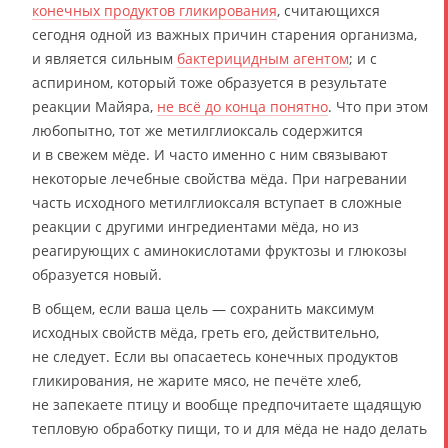
конечных продуктов гликирования
, считающихся
сегодня одной из важных причин старения организма,
и является сильным
бактерицидным агентом
; и с
аспирином, который тоже образуется в результате
реакции Майяра,
не всё до конца понятно
. Что при этом
любопытно, тот же метилглиоксаль содержится
и в свежем мёде. И часто именно с ним связывают
некоторые лечебные свойства мёда. При нагревании
часть исходного метилглиоксаля вступает в сложные
реакции с другими ингредиентами мёда, но из
реагирующих с аминокислотами фруктозы и глюкозы
образуется новый.
В общем, если ваша цель — сохранить максимум
исходных свойств мёда, греть его, действительно,
не следует. Если вы опасаетесь конечных продуктов
гликирования, не жарите мясо, не печёте хлеб,
не запекаете птицу и вообще предпочитаете щадящую
тепловую обработку пищи, то и для мёда не надо делать