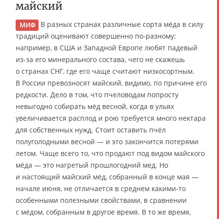
майский
В разных странах различные сорта мёда в силу
МИФ
традиций оценивают совершенно по-разному:
например, в США и Западной Европе любят падевый
из-за его минерального состава, чего не скажешь
о странах СНГ, где его чаще считают низкосортным.
В России превозносят майский, видимо, по причине его
редкости. Дело в том, что пчеловодам попросту
невыгодно собирать мёд весной, когда в ульях
увеличивается расплод и рою требуется много нектара
для собственных нужд. Стоит оставить пчёл
полуголодными весной — и это закончится потерями
летом. Чаще всего то, что продают под видом майского
мёда — это нагретый прошлогодний мед. Но
и настоящий майский мёд, собранный в конце мая —
начале июня, не отличается в среднем какими-то
особенными полезными свойствами, в сравнении
с мёдом, собранным в другое время. В то же время,