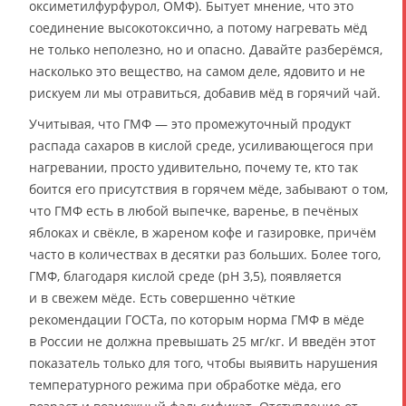
оксиметилфурфурол, ОМФ). Бытует мнение, что это
соединение высокотоксично, а потому нагревать мёд
не только неполезно, но и опасно. Давайте разберёмся,
насколько это вещество, на самом деле, ядовито и не
рискуем ли мы отравиться, добавив мёд в горячий чай.
Учитывая, что ГМФ — это промежуточный продукт
распада сахаров в кислой среде, усиливающегося при
нагревании, просто удивительно, почему те, кто так
боится его присутствия в горячем мёде, забывают о том,
что ГМФ есть в любой выпечке, варенье, в печёных
яблоках и свёкле, в жареном кофе и газировке, причём
часто в количествах в десятки раз больших. Более того,
ГМФ, благодаря кислой среде (рН 3,5), появляется
и в свежем мёде. Есть совершенно чёткие
рекомендации ГОСТа, по которым норма ГМФ в мёде
в России не должна превышать 25 мг/кг. И введён этот
показатель только для того, чтобы выявить нарушения
температурного режима при обработке мёда, его