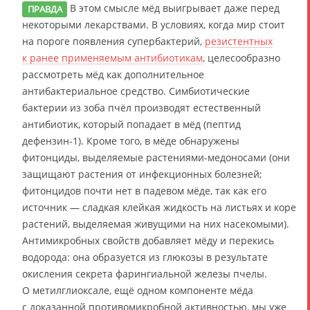
В этом смысле мёд выигрывает даже перед
ПРАВДА
некоторыми лекарствами. В условиях, когда мир стоит
на пороге появления супербактерий,
резистентных
к ранее применяемым антибиотикам
, целесообразно
рассмотреть мёд как дополнительное
антибактериальное средство. Симбиотические
бактерии из зоба пчёл производят естественный
антибиотик, который попадает в мёд (пептид
дефензин-1). Кроме того, в мёде обнаружены
фитонциды, выделяемые растениями-медоносами (они
защищают растения от инфекционных болезней;
фитонцидов почти нет в падевом мёде, так как его
источник — сладкая клейкая жидкость на листьях и коре
растений, выделяемая живущими на них насекомыми).
Антимикробных свойств добавляет мёду и перекись
водорода: она образуется из глюкозы в результате
окисления секрета фарингиальной железы пчелы.
О метилглиоксале, ещё одном компоненте мёда
с доказанной противомикробной активностью, мы уже