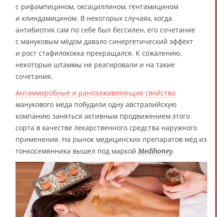
с рифампицином, оксациллином, гентамицином
и клиндамицином. В некоторых случаях, когда
антибиотик сам по себе был бессилен, его сочетание
с мануковым мёдом давало синергетический эффект
и рост стафилококка прекращался. К сожалению,
некоторые штаммы не реагировали и на такие
сочетания.
Антимикробные и ранозаживляющие свойства
манукового мёда побудили одну австралийскую
компанию заняться активным продвижением этого
сорта в качестве лекарственного средства наружного
применения. На рынок медицинских препаратов мёд из
тонкосемянника вышел под маркой
.
Medihoney