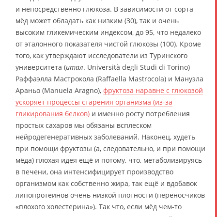
и непосредственно глюкоза. В зависимости от сорта
мёд может обладать как низким (30), так и очень
высоким гликемическим индексом, до 95, что недалеко
от эталонного показателя чистой глюкозы (100). Кроме
того, как утверждают исследователи из Туринского
университета (
итал
. Università degli Studi di Torino)
Раффаэлла Мастрокола (Raffaella Mastrocola) и Мануэла
Араньо (Manuela Aragno),
фруктоза наравне с глюкозой
ускоряет процессы старения организма (из-за
гликирования белков)
и именно росту потребления
простых сахаров мы обязаны всплеском
нейродегенеративных заболеваний. Наконец, худеть
при помощи фруктозы (а, следовательно, и при помощи
мёда) плохая идея ещё и потому, что, метаболизируясь
в печени, она интенсифицирует производство
организмом как собственно жира, так ещё и вдобавок
липопротеинов очень низкой плотности (переносчиков
«плохого холестерина»). Так что, если мёд чем-то