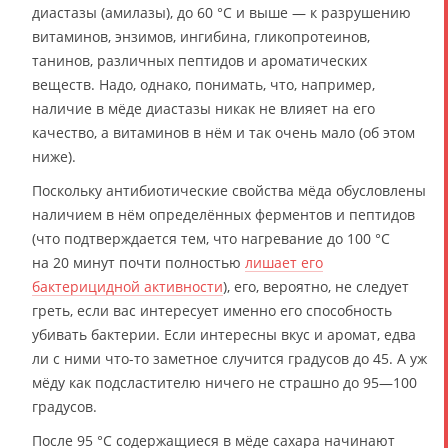
диастазы (амилазы), до 60 °C и выше — к разрушению
витаминов, энзимов, ингибина, гликопротеинов,
танинов, различных пептидов и ароматических
веществ. Надо, однако, понимать, что, например,
наличие в мёде диастазы никак не влияет на его
качество, а витаминов в нём и так очень мало (об этом
ниже).
Поскольку антибиотические свойства мёда обусловлены
наличием в нём определённых ферментов и пептидов
(что подтверждается тем, что нагревание до 100 °C
на 20 минут почти полностью
лишает его
бактерицидной активности
), его, вероятно, не следует
греть, если вас интересует именно его способность
убивать бактерии. Если интересны вкус и аромат, едва
ли с ними что-то заметное случится градусов до 45. А уж
мёду как подсластителю ничего не страшно до 95—100
градусов.
После 95 °C содержащиеся в мёде сахара начинают