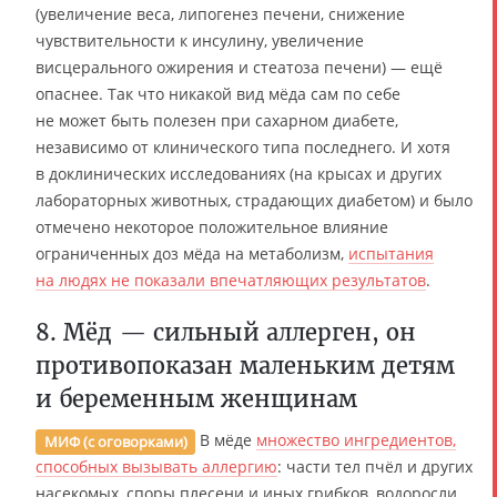
(увеличение веса, липогенез печени, снижение
чувствительности к инсулину, увеличение
висцерального ожирения и стеатоза печени) — ещё
опаснее. Так что никакой вид мёда сам по себе
не может быть полезен при сахарном диабете,
независимо от клинического типа последнего. И хотя
в доклинических исследованиях (на крысах и других
лабораторных животных, страдающих диабетом) и было
отмечено некоторое положительное влияние
ограниченных доз мёда на метаболизм,
испытания
на людях не показали впечатляющих результатов
.
8. Мёд — сильный аллерген, он
противопоказан маленьким детям
и беременным женщинам
В мёде
множество ингредиентов,
МИФ (с оговорками)
способных вызывать аллергию
: части тел пчёл и других
насекомых, споры плесени и иных грибков, водоросли,