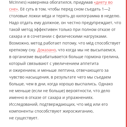
McInnes) наверняка обогатился, придумав
«диету во
сне»
. Её суть в том, чтобы перед сном съедать 1—2
столовые ложки мёда и терять до килограмма в неделю.
Надо отдать ему должное, он честно предупреждает, что
такой метод эффективен только при полном отказе от
сахара и в сочетании с физическими нагрузками.
Возможно, метод работает потому, что мёд способствует
крепкому сну.
Доказано
, что когда мы не высыпаемся,
в организме вырабатывается больше гормона грелина,
который связывают с увеличением аппетита
и ожирением, и меньше лептина, отвечающего за
чувство насыщения, в результате чего мы съедаем
больше, чем в дни, когда хорошо выспались. Однако
не меньше (если не больше) вероятности, что дело
именно в отказе от сахара и упражнениях.
Исследований, подтверждающих, что мёд или его
компоненты способствуют жиросжиганию,
не существует.