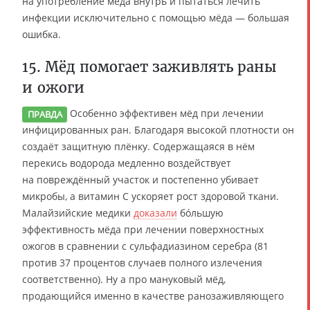
на употребление мёда внутрь и пытаться лечить
инфекции исключительно с помощью мёда — большая
ошибка.
15. Мёд помогает заживлять раны
и ожоги
Особенно эффективен мёд при лечении
ПРАВДА
инфицированных ран. Благодаря высокой плотности он
создаёт защитную плёнку. Содержащаяся в нём
перекись водорода медленно воздействует
на повреждённый участок и постепенно убивает
микробы, а витамин C ускоряет рост здоровой ткани.
Малайзийские медики
доказали
бóльшую
эффективность мёда при лечении поверхностных
ожогов в сравнении с сульфадиазином серебра (81
против 37 процентов случаев полного излечения
соответственно). Ну а про мануковый мёд,
продающийся именно в качестве ранозаживляющего