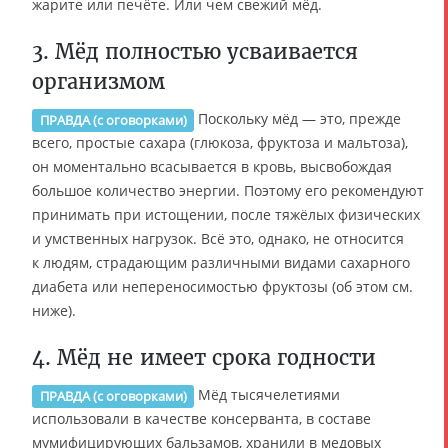
жарите или печёте. Или чем свежий мёд.
3. Мёд полностью усваивается
организмом
Поскольку мёд — это, прежде
ПРАВДА (с оговорками)
всего, простые сахара (глюкоза, фруктоза и мальтоза),
он моментально всасывается в кровь, высвобождая
большое количество энергии. Поэтому его рекомендуют
принимать при истощении, после тяжёлых физических
и умственных нагрузок. Всё это, однако, не относится
к людям, страдающим различными видами сахарного
диабета или непереносимостью фруктозы (об этом см.
ниже).
4. Мёд не имеет срока годности
Мёд тысячелетиями
ПРАВДА (с оговорками)
использовали в качестве консерванта, в составе
мумифицирующих бальзамов, хранили в медовых