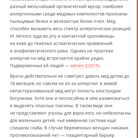
разный мельчайший органический мусор; наиболее
аллергенными среди медовых компонентов признаны
пыльцевые белки и железистые белки пчёл. Мёд
способен вызывать весь спектр аллергических реакций,
от лёгкого зуда во рту и контактной крапивницы
на коже до тяжёлых астматических проявлений
и анафилактического шока. Однако на практике
аллергия на мёд встречается крайне редко.
Подверженных ей людей —
менее 0,001%
.
Врачи действительно не советуют давать мёд детям до
18 месяцев, но совсем не из-за аллергии: в живой
непастеризованный мёд могут попасть клостридии
ботулизма. Хотя они и неспособны в нём размножаться
и выделять опасные токсины. В таком виде они
не представляют угрозы для взрослого, но небезопасны
для маленьких детей, чья иммунная система ещё
слишком слаба. В случае беременных женщин никаких
противопоказаний нет — плацентарный барьер