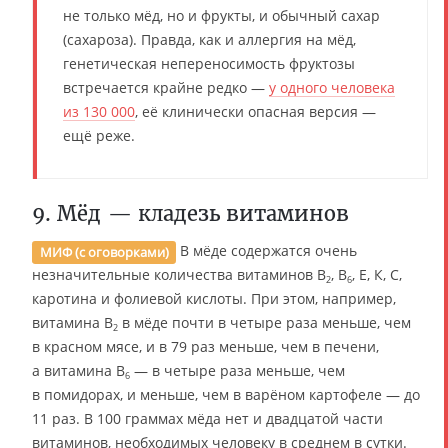
не только мёд, но и фрукты, и обычный сахар
(сахароза). Правда, как и аллергия на мёд,
генетическая непереносимость фруктозы
встречается крайне редко —
у одного человека
из 130 000
, её клинически опасная версия —
ещё реже.
9. Мёд — кладезь витаминов
В мёде содержатся очень
МИФ (с оговорками)
незначительные количества витаминов В
, В
, Е, К, С,
2
6
каротина и фолиевой кислоты. При этом, например,
витамина В
в мёде почти в четыре раза меньше, чем
2
в красном мясе, и в 79 раз меньше, чем в печени,
а витамина В
— в четыре раза меньше, чем
6
в помидорах, и меньше, чем в варёном картофеле — до
11 раз. В 100 граммах мёда нет и двадцатой части
витаминов, необходимых человеку в среднем в сутки.