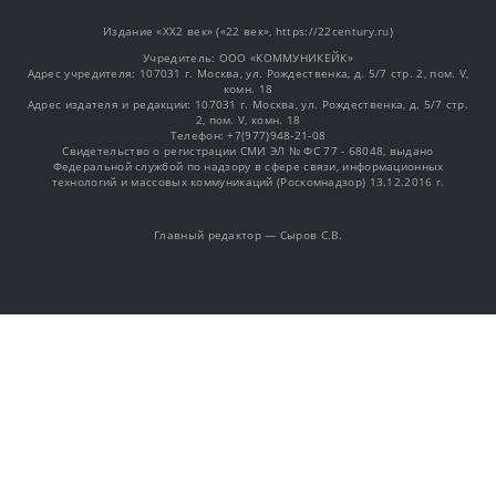
Издание «XX2 век» («22 век», https://22century.ru)
Учредитель: OOO «КОММУНИКЕЙК»
Адрес учредителя: 107031 г. Москва, ул. Рождественка, д. 5/7 стр. 2, пом. V,
комн. 18
Адрес издателя и редакции: 107031 г. Москва, ул. Рождественка, д. 5/7 стр.
2, пом. V, комн. 18
Телефон: +7(977)948-21-08
Свидетельство о регистрации СМИ ЭЛ № ФС 77 - 68048, выдано
Федеральной службой по надзору в сфере связи, информационных
технологий и массовых коммуникаций (Роскомнадзор) 13.12.2016 г.
Главный редактор — Сыров С.В.