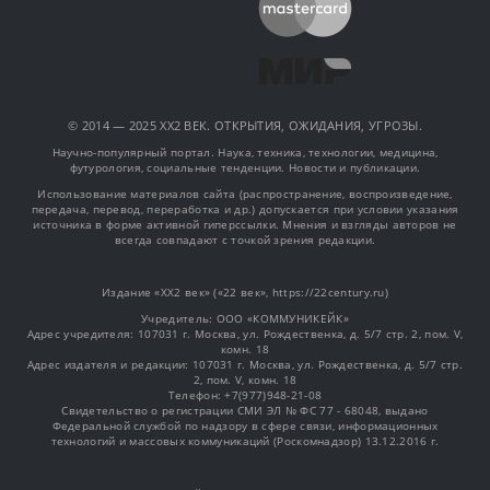
© 2014 — 2025 XX2 ВЕК. ОТКРЫТИЯ, ОЖИДАНИЯ, УГРОЗЫ.
Научно-популярный портал. Наука, техника, технологии, медицина,
футурология, социальные тенденции. Новости и публикации.
Использование материалов сайта (распространение, воспроизведение,
передача, перевод, переработка и др.) допускается при условии указания
источника в форме активной гиперссылки. Мнения и взгляды авторов не
всегда совпадают с точкой зрения редакции.
Издание «XX2 век» («22 век», https://22century.ru)
Учредитель: OOO «КОММУНИКЕЙК»
Адрес учредителя: 107031 г. Москва, ул. Рождественка, д. 5/7 стр. 2, пом. V,
комн. 18
Адрес издателя и редакции: 107031 г. Москва, ул. Рождественка, д. 5/7 стр.
2, пом. V, комн. 18
Телефон: +7(977)948-21-08
Свидетельство о регистрации СМИ ЭЛ № ФС 77 - 68048, выдано
Федеральной службой по надзору в сфере связи, информационных
технологий и массовых коммуникаций (Роскомнадзор) 13.12.2016 г.