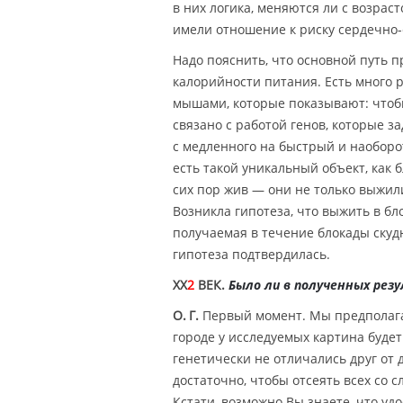
в них логика, меняются ли с возрас
имели отношение к риску сердечно-
Надо пояснить, что основной путь 
калорийности питания. Есть много 
мышами, которые показывают: чтобы
связано с работой генов, которые 
с медленного на быстрый и наоборот
есть такой уникальный объект, как б
сих пор жив — они не только выжили
Возникла гипотеза, что выжить в бл
получаемая в течение блокады скуд
гипотеза подтвердилась.
XX
2
ВЕК.
Было ли в полученных рез
О. Г.
Первый момент. Мы предполагал
городе у исследуемых картина будет
генетически не отличались друг от 
достаточно, чтобы отсеять всех со 
Кстати, возможно Вы знаете, что у