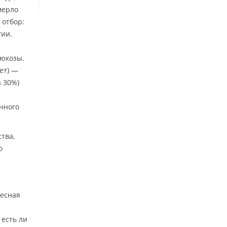
мерло
 отбор:
гии.
люкозы.
ет) —
а 30%)
нного
тва,
о
ресная
 есть ли