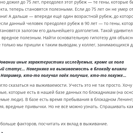
но дожил до 75 лет, преодолел этот рубеж — те гены, которые б
та, теперь становятся полезными. Если до 75 лет он не умер от
зни! А дальше — впереди ещё один возрастной рубеж, до которо
если данный человек преодолел рубеж в 90 лет — то гены, кото
становятся залогом его дальнейшего долголетия. Такой удивите
, вредное полезным. Найти основательную гипотезу для объяс
не только мы пришли к таким выводам, у коллег, занимающихся 
довании иные характеристики исследуемых, кроме их пола
ный статус… Наверняка на выживаемость в блокаду влияли
 Например, кто-то получал паёк получше, кто-то похуже…
гло сказаться на выживаемости. Учесть это не так просто. Хочу 
ные, которые есть в нашей базе данных по блокадникам (на осн
емые люди). В базе есть время пребывания в блокадном Ленинг
ссия, вредные привычки. Но не всё можно узнать. Спрашивать ка
 больше факторов, посчитать их вклад в выживание.