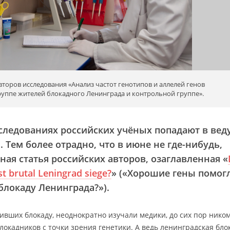
второв исследования «Анализ частот генотипов и аллелей генов
группе жителей блокадного Ленинграда и контрольной группе».
сследованиях российских учёных попадают в ве
Тем более отрадно, что в июне не где-нибудь,
ая статья российских авторов, озаглавленная «
t brutal Leningrad siege?
» («Хорошие гены помог
локаду Ленинграда?»).
ивших блокаду, неоднократно изучали медики, до сих пор нико
локадников с точки зрения генетики. А ведь ленинградская бло