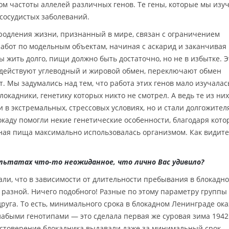
том частоты аллелей различных генов. Те гены, которые мы изуч
сосудистых заболеваний.
продления жизни, признанный в мире, связан с ограничением
работ по модельным объектам, начиная с аскарид и заканчивая
 жить долго, пищи должно быть достаточно, но не в избытке. Э
задействуют углеводный и жировой обмен, переключают обмен
. Мы задумались над тем, что работа этих генов мало изучалас
локадники, генетику которых никто не смотрел. А ведь те из них,
 в экстремальных, стрессовых условиях, но и стали долгожител
окаду помогли некие генетические особенности, благодаря кото
ная пища максимально использовалась организмом. Как видите
ультатах что-то неожиданное, что лично Вас удивило?
и, что в зависимости от длительности пребывания в блокадн
 разной. Ничего подобного! Разные по этому параметру группы
друга. То есть, минимального срока в блокадном Ленинграде ок
слабыми генотипами — это сделала первая же суровая зима 1942 
достоверение блокадника выдавали даже за минимальный срок