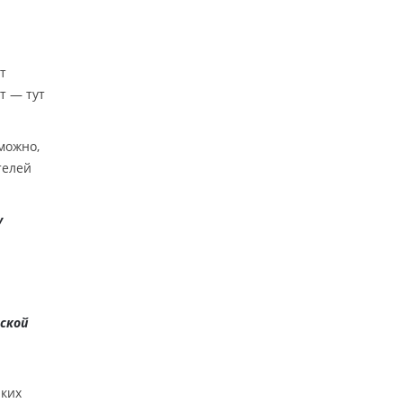
т
т — тут
можно,
телей
у
ской
аких