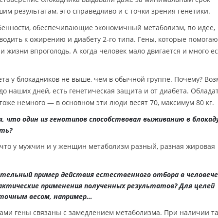
им результатам, это справедливо и с точки зрения генетики.
бенности, обеспечивающие экономичный метаболизм, по идее,
одить к ожирению и диабету 2-го типа. Гены, которые помогаю
 жизни впроголодь. А когда человек мало двигается и много ес
абета у блокадников не выше, чем в обычной группе. Почему? Воз
л до наших дней, есть генетическая защита и от диабета. Облада
оже немного — в основном эти люди весят 70, максимум 80 кг.
, что один из генотипов способствовал выживанию в блокад
ить?
, что у мужчин и у женщин метаболизм разный, разная жировая
тельный пример действия естественного отбора в человече
рактические применения полученных результатов? Для целей
ыточным весом, например…
нами гены связаны с замедлением метаболизма. При наличии т