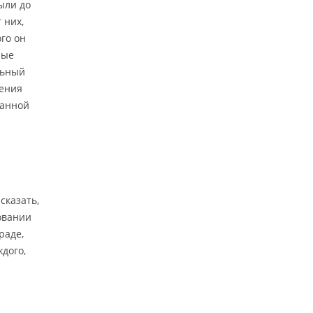
ыли до
 них,
го он
рые
льный
нения
данной
сказать,
овании
раде,
ждого,