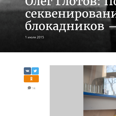
Олег Глотов: П
секвенирован
блокадников —
1 июля 2015
14