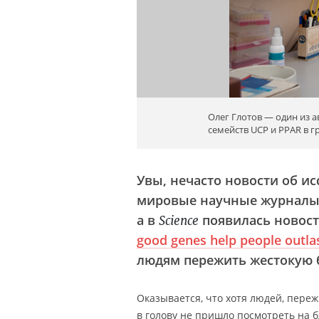
Олег Глотов — один из а
семейств UCP и PPAR в 
Увы, нечасто новости об и
мировые научные журналы. 
а в
появилась новостн
Science
good genes help people outlas
людям пережить жестокую б
Оказывается, что хотя людей, переж
в голову не пришло посмотреть на б