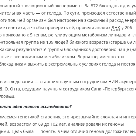
удовищный эволюционный эксперимент. За 872 блокадных дня у
чительная часть — от голода. По сути, произошёл естественный
типов, чей организм был настроен на экономный расход энер
ие генетики, а чтобы проверить её, провели анализ
ДНК
у 206
 приковано к 5 генам, регулирующим метаболизм липидов и г
нтрольная группа из 139 людей близкого возраста (старше 69 л
 Каковы результаты? У группы блокадников достоверно чаще (н
нные с экономичным метаболизмом. Вероятно, именно эти
блокадникам выжить в экстремальных условиях голода и постоя
ов исследования — старшим научным сотрудником НИИ акушерс
 Д. О. Отта, ведущим научным сотрудником Санкт-Петербургског
отовым
.
никла идея такого исследования?
нимаемся генетикой старения, это чрезвычайно сложная и инте
ей, возрастом от 69 до 102 лет, анализировали их геномы
ьми. Цель была — понять, в чём отличия генома долгожителей,