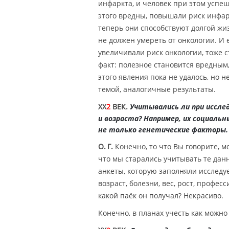
инфаркта, и человек при этом успеш
этого вредны, повышали риск инфарк
теперь они способствуют долгой жи
не должен умереть от онкологии. И 
увеличивали риск онкологии, тоже 
факт: полезное становится вредным
этого явления пока не удалось, но 
темой, аналогичные результаты.
XX
2
ВЕК.
Учитывались ли при иссле
и возраста? Например, их социаль
не только генетические факторы.
О. Г.
Конечно, то что Вы говорите, мо
что мы старались учитывать те дан
анкеты, которую заполняли исследу
возраст, болезни, вес, рост, профе
какой паёк он получал? Некрасиво.
Конечно, в планах учесть как можно