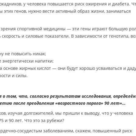
локадников, у человека повышается риск ожирения и диабета. Ч
ы этих генов, нужно вести активный образ жизни, заниматься
ки зрения спортивной медицины — эти гены играют большую ро
скорость и силовые показатели. В зависимости от генотипа, в
ну не повысить никак;
 энергетически напитки;
а основе жирных кислот — они будут хорошо усваиваться и дад
рости и силы.
 о том, что, согласно результатам исследования, определён
етию после преодоления «возрастного порога» 90 лет»…
в, изучая долгожителей, мы пришли к выводу, что у человека
 и 90 лет. Что это за рубежи?
 сердечно-сосудистым заболеваниям, скажем, повышенный риск