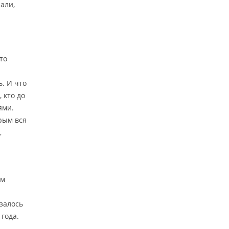
али,
то
ь. И что
 кто до
ями.
рым вся
,
ом
азалось
года.