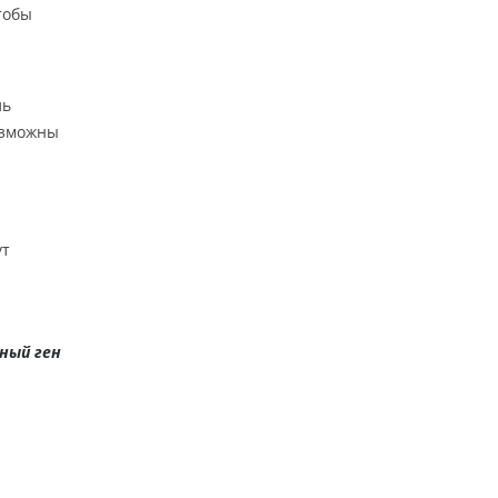
тобы
ль
озможны
ут
ный ген