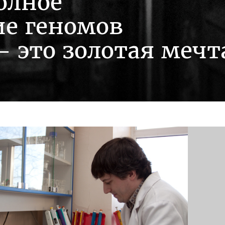
олное
ие геномов
 это золотая мечт