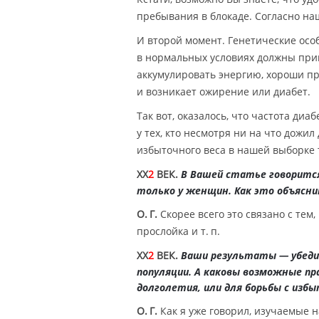
пребывания в блокаде. Согласно наш
И второй момент. Генетические осо
в нормальных условиях должны прив
аккумулировать энергию, хороши при
и возникает ожирение или диабет.
Так вот, оказалось, что частота ди
у тех, кто несмотря ни на что дожи
избыточного веса в нашей выборке т
XX
2
ВЕК.
В Вашей статье говорится
только у женщин. Как это объясн
О. Г.
Скорее всего это связано с тем
прослойка и т. п.
XX
2
ВЕК.
Ваши результаты — убеди
популяции. А каковы возможные п
долголетия, или для борьбы с изб
О. Г.
Как я уже говорил, изучаемые 