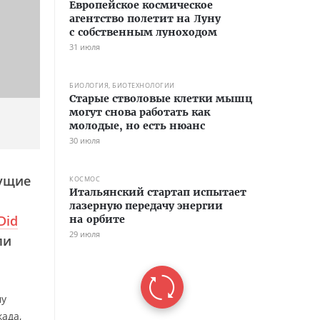
Европейское космическое
агентство полетит на Луну
с собственным луноходом
31 июля
БИОЛОГИЯ, БИОТЕХНОЛОГИИ
Старые стволовые клетки мышц
могут снова работать как
молодые, но есть нюанс
30 июля
дущие
КОСМОС
Итальянский стартап испытает
лазерную передачу энергии
Did
на орбите
29 июля
ли
му
када,