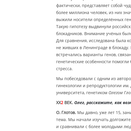
фактически, представляет собой ч
более миллиона человек, из них зна
выжили носители определённых гено
Такую гипотезу выдвинули российск
блокадников. Внимание учёных было
Для сравнения, исследована была ко
не живших в Ленинграде в блокаду.
встречались варианты генов, связа
генетические особенности помогли 
стресса.
Мы побеседовали с одним из автор
гинекологии и репродуктологии им.
университета, генетиком
Олегом Гл
XX
2
ВЕК.
Олег, расскажите, как воз
О. Глотов.
Мы давно, уже лет 15, за
тема. Мы начали изучать долгожител
и сравнивали с более молодыми люд