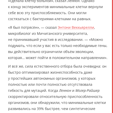
«сделала клетку больной», сказал
Леннон
. Однако
к концу экспериментов минимальные клетки вернули
себе всю эту приспособляемость. Они могли
состязаться с бактериями-клетками на равных.
«Я был потрясён», — сказал
Энтони Веккьярелли
,
микробиолог из Мичиганского университета,
не принимавший участия в исследовании. — «Можно
подумать, что если у вас есть только необходимые гены,
вы действительно ограничили объём эволюции,
которая… может пойти в положительном направлении».
И всё же, сила естественного отбора была очевидна: он
быстро оптимизировал жизнеспособность даже
у простейших автономных организмов, у которых
полностью или почти полностью отсутствовала
гибкость для мутаций. Когда
Леннон
и
Могер-Райшер
скорректировали относительную приспособленность
организмов, они обнаружили, что минимальные клетки
развивались на 39% быстрее, чем синтетические