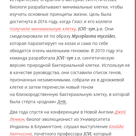
биологи разрабатывают минимальные клетки, чтобы
изучить основные принципы жизни. Цель была
достигнута в 2016 году, когда
Гласс
и его коллеги
получили минимальную клетку
,
. Они
JCVI-syn.3.0
смоделировали её по образу
,
Mycoplasma mycoides
которая паразитирует на козах и сама по себе
обходится очень маленьким геномом. В 2010 году эта
команда разработала
, синтетическую
JCVI-syn 1.0
версию природной бактериальной клетки. Используя её
в качестве руководства, они составили список генов,
признанных незаменимыми, собрали их в дрожжевой
клетке и затем перенесли новый геном
на близкородственную бактериальную клетку, в которой
была стёрта «родная»
ДНК
.
Два года спустя на конференции в Новой Англии
Джей
Леннон
, биолог-эволюционист из Университета
Индианы в Блумингтоне, слушал выступление
Клайда
Хатчисона
, почётного профессора
, который
JCVI