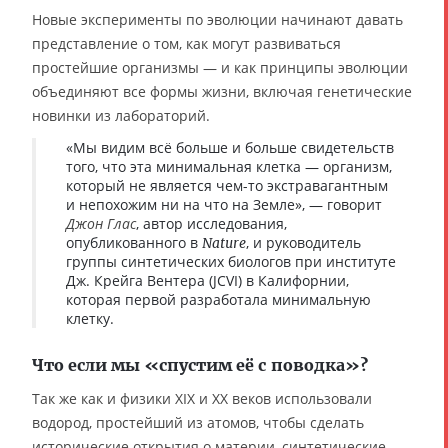
Новые эксперименты по эволюции начинают давать
представление о том, как могут развиваться
простейшие организмы — и как принципы эволюции
объединяют все формы жизни, включая генетические
новинки из лабораторий.
«Мы видим всё больше и больше свидетельств
того, что эта минимальная клетка — организм,
который не является чем-то экстравагантным
и непохожим ни на что на Земле», — говорит
Джон Глас
, автор исследования,
опубликованного в
, и руководитель
Nature
группы синтетических биологов при институте
Дж. Крейга Вентера (JCVI) в Калифорнии,
которая первой разработала минимальную
клетку.
Что если мы «спустим её с поводка»?
Так же как и физики XIX и XX веков использовали
водород, простейший из атомов, чтобы сделать
исторические открытия о материи, синтетические