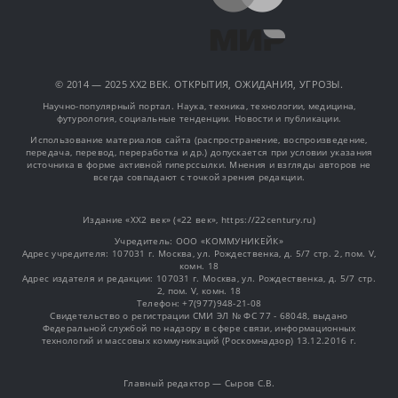
© 2014 — 2025 XX2 ВЕК. ОТКРЫТИЯ, ОЖИДАНИЯ, УГРОЗЫ.
Научно-популярный портал. Наука, техника, технологии, медицина,
футурология, социальные тенденции. Новости и публикации.
Использование материалов сайта (распространение, воспроизведение,
передача, перевод, переработка и др.) допускается при условии указания
источника в форме активной гиперссылки. Мнения и взгляды авторов не
всегда совпадают с точкой зрения редакции.
Издание «XX2 век» («22 век», https://22century.ru)
Учредитель: OOO «КОММУНИКЕЙК»
Адрес учредителя: 107031 г. Москва, ул. Рождественка, д. 5/7 стр. 2, пом. V,
комн. 18
Адрес издателя и редакции: 107031 г. Москва, ул. Рождественка, д. 5/7 стр.
2, пом. V, комн. 18
Телефон: +7(977)948-21-08
Свидетельство о регистрации СМИ ЭЛ № ФС 77 - 68048, выдано
Федеральной службой по надзору в сфере связи, информационных
технологий и массовых коммуникаций (Роскомнадзор) 13.12.2016 г.
Главный редактор — Сыров С.В.