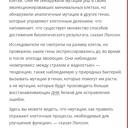
клетки. Они не обнаружили мутации
в своих
ftsZ
эволюционировавших минимальных клетках, но
обнаружили аналогичные мутации в других генах,
которые управляют клеточным делением; что
напоминает, что существует множество способов
достижения биологического результата, сказал
Палссон
.
Исследователи не смотрели на размер клеток, но
проверяли, какие гены экспрессировались до, во время
и после эпизода эволюции. Они наблюдали
«компромисс между страхом и жадностью» —
тенденцию, также наблюдаемую у природных бактерий,
вызывать мутации в генах, которые помогут им расти,
а не мутации, которые будут производить больше
восстанавливающих
ДНК
белков для исправления
ошибок.
Здесь вы можете видеть, что «мутации, как правило,
отражают клеточные процессы, необходимые для
улучшения функции», — сказал
Палссон
.