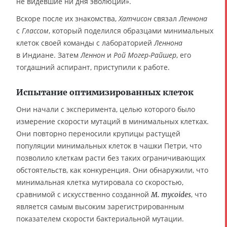
не видевшие ни дня эволюции».
Вскоре после их знакомства,
Хатчисон
связал
Леннона
с
Глассом
, который поделился образцами минимальных
клеток своей команды с лабораторией
Леннона
в Индиане. Затем
Леннон
и
Рой Могер-Райшер
, его
тогдашний аспирант, приступили к работе.
Испытание оптимизированных клеток
Они начали с эксперимента, целью которого было
измерение скорости мутаций в минимальных клетках.
Они повторно переносили крупицы растущей
популяции минимальных клеток в чашки Петри, что
позволило клеткам расти без таких ограничивающих
обстоятельств, как конкуренция. Они обнаружили, что
минимальная клетка мутировала со скоростью,
сравнимой с искусственно созданной
, что
M. mycoides
является самым высоким зарегистрированным
показателем скорости бактериальной мутации.