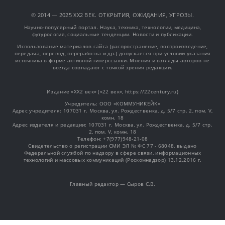
© 2014 — 2025 XX2 ВЕК. ОТКРЫТИЯ, ОЖИДАНИЯ, УГРОЗЫ.
Научно-популярный портал. Наука, техника, технологии, медицина,
футурология, социальные тенденции. Новости и публикации.
Использование материалов сайта (распространение, воспроизведение,
передача, перевод, переработка и др.) допускается при условии указания
источника в форме активной гиперссылки. Мнения и взгляды авторов не
всегда совпадают с точкой зрения редакции.
Издание «XX2 век» («22 век», https://22century.ru)
Учредитель: OOO «КОММУНИКЕЙК»
Адрес учредителя: 107031 г. Москва, ул. Рождественка, д. 5/7 стр. 2, пом. V,
комн. 18
Адрес издателя и редакции: 107031 г. Москва, ул. Рождественка, д. 5/7 стр.
2, пом. V, комн. 18
Телефон: +7(977)948-21-08
Свидетельство о регистрации СМИ ЭЛ № ФС 77 - 68048, выдано
Федеральной службой по надзору в сфере связи, информационных
технологий и массовых коммуникаций (Роскомнадзор) 13.12.2016 г.
Главный редактор — Сыров С.В.