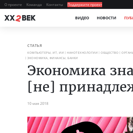
О проекте
Команда
Контакты
Поддержите проект
ВИДЕО
НОВОСТИ
ПУБ
СТАТЬЯ
КОМПЬЮТЕРЫ, ИТ, ИИ
НАНОТЕХНОЛОГИИ
ОБЩЕСТВО
ОРГАН
ЭКОНОМИКА, ФИНАНСЫ, БАНКИ
Экономика зна
[не] принадле
10 мая 2018