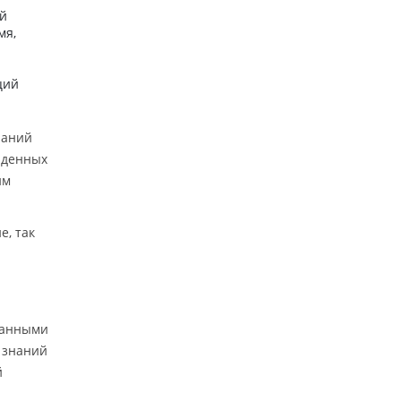
ой
мя,
ций
наний
айденных
им
е, так
санными
 знаний
й