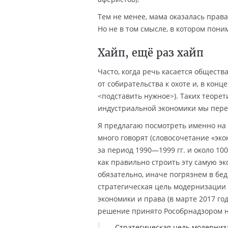
Тем не менее, мама оказалась права,
Но не в том смысле, в котором поним
Хайп, ещё раз хайп
Часто, когда речь касается обществ
от собирательства к охоте и, в конц
<подставить нужное>). Таких теорет
индустриальной экономики мы перех
Я предлагаю посмотреть именно на 
много говорят (словосочетание «эк
за период 1990—1999 гг. и около 10
как правильно строить эту самую эк
обязательно, иначе погрязнем в бед
стратегическая цель модернизации р
экономики и права (в марте 2017 г
решение принято Рособрнадзором на
Стратегическая цель модерниз