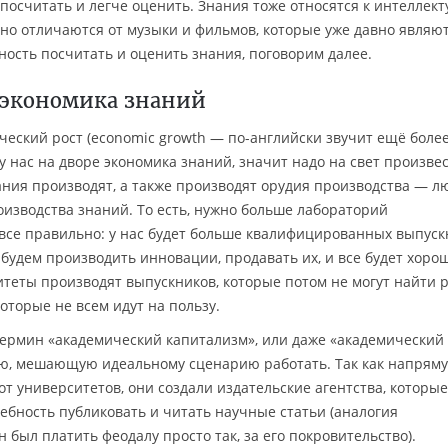
 посчитать и легче оценить. Знания тоже относятся к интеллек
но отличаются от музыки и фильмов, которые уже давно являю
бность посчитать и оценить знания, поговорим далее.
 экономика знаний
ческий рост (economic growth — по-английски звучит ещё боле
у нас на дворе экономика знаний, значит надо на свет произве
ания производят, а также производят орудия производства — л
изводства знаний. То есть, нужно больше лабораторий
 все правильно: у нас будет больше квалифицированных выпуск
будем производить инновации, продавать их, и все будет хорош
теты производят выпускников, которые потом не могут найти р
оторые не всем идут на пользу.
ермин «академический капитализм», или даже «академический
ию, мешающую идеальному сценарию работать. Так как напрям
т университетов, они создали издательские агентства, которые
ебность публиковать и читать научные статьи (аналогия
был платить феодалу просто так, за его покровительство).