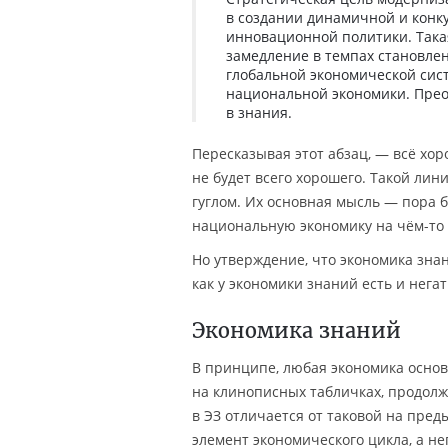
в создании динамичной и конк
инновационной политики. Такая
замедление в темпах становле
глобальной экономической си
национальной экономики. Прео
в знания.
Пересказывая этот абзац, — всё хо
не будет всего хорошего. Такой ли
гуглом. Их основная мысль — пора 
национальную экономику на чём-то 
Но утверждение, что экономика зна
как у экономики знаний есть и нега
Экономика знаний
В принципе, любая экономика основ
на клинописных табличках, продолж
в ЭЗ отличается от таковой на пре
элемент экономического цикла, а н