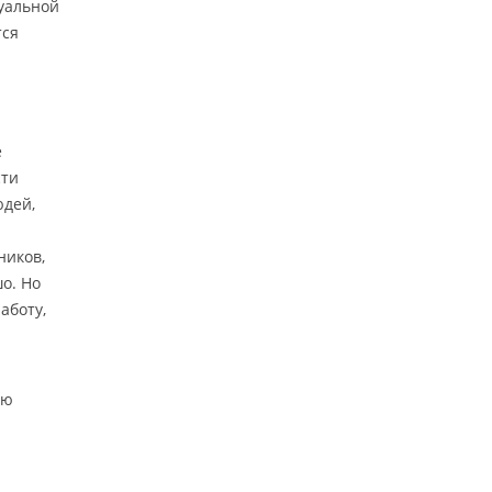
туальной
тся
е
сти
юдей,
ников,
о. Но
аботу,
ую