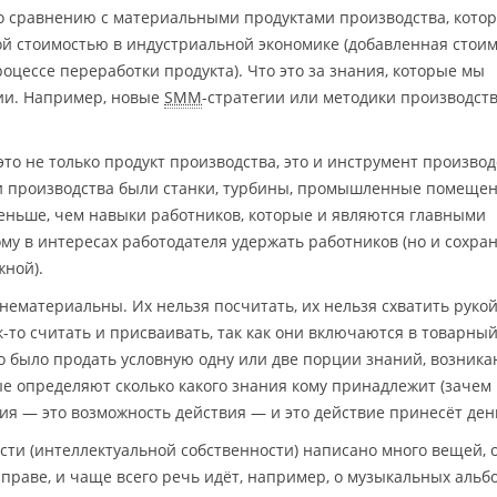
о сравнению с материальными продуктами производства, кото
й стоимостью в индустриальной экономике (добавленная стои
роцессе переработки продукта). Что это за знания, которые мы
ции. Например, новые
SMM
-стратегии или методики производст
это не только продукт производства, это и инструмент производ
и производства были станки, турбины, промышленные помещен
меньше, чем навыки работников, которые и являются главными
му в интересах работодателя удержать работников (но и сохран
жной).
 нематериальны. Их нельзя посчитать, их нельзя схватить руко
ак-то считать и присваивать, так как они включаются в товарны
 было продать условную одну или две порции знаний, возника
рые определяют сколько какого знания кому принадлежит (зачем
ия — это возможность действия — и это действие принесёт день
ости (интеллектуальной собственности) написано много вещей, 
 праве, и чаще всего речь идёт, например, о музыкальных альб