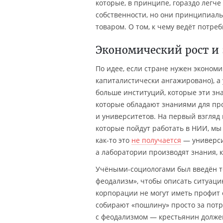
которые, в принципе, гораздо легче
собственности, но они принципиаль
товаром. О том, к чему ведёт потре
Экономический рост и
По идее, если стране нужен экономи
капиталистически ангажировано), а 
больше институций, которые эти зн
которые обладают знаниями для про
и университетов. На первый взгляд
которые пойдут работать в НИИ, мы 
как-то это
не получается
— универси
а лаборатории производят знания, к
Учёными-социологами был введён т
феодализм», чтобы описать ситуац
корпорации не могут иметь профит о
собирают «пошлину» просто за потр
с феодализмом — крестьянин должен 