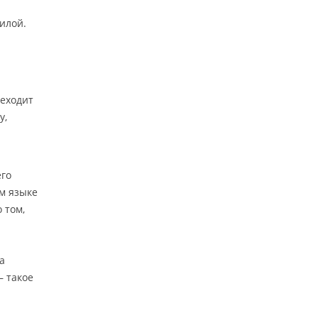
силой.
реходит
у,
его
м языке
 том,
а
— такое