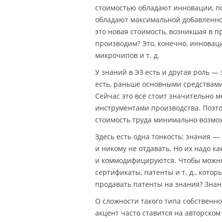
стоимостью обладают инновации, п
обладают максимальной добавленно
это новая стоимость, возникшая в п
производим? Это, конечно, иннова
микрочипов и т. д.
У знаний в ЭЗ есть и другая роль — 
есть, раньше основными средствам
Сейчас это всё стоит значительно 
инструментами производства. Поэто
стоимость труда минимально возмо
Здесь есть одна тонкость: знания —
и никому не отдавать. Но их надо к
и коммодифицируются. Чтобы можно
сертификаты, патенты и т. д., кото
продавать патенты на знания? Знан
О сложности такого типа собственн
акцент часто ставится на авторском