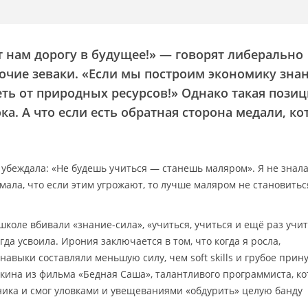
 нам дорогу в будущее!» — говорят либерально
очие зеваки. «Если мы построим экономику зна
ть от природных ресурсов!» Однако такая пози
а. А что если есть обратная сторона медали, к
 убеждала: «Не будешь учиться — станешь маляром». Я не знала
имала, что если этим угрожают, то лучше маляром не становитьс
школе вбивали «знание-сила», «учиться, учиться и ещё раз учи
гда усвоила. Ирония заключается в том, что когда я росла,
авыки составляли меньшую силу, чем soft skills и грубое при
кина из фильма «Бедная Саша», талантливого программиста, к
ика и смог уловками и увещеваниями «обдурить» целую банду