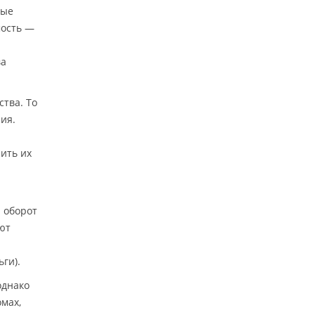
рые
мость —
ва
ства. То
ия.
ить их
й
й оборот
ют
ги).
однако
омах,