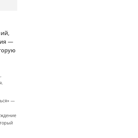
ний,
ция —
оторую
,
я.
ться» —
нуждение
оторый