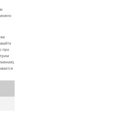
ем
 можно
уже
авайте
о про
отрим
лияния),
ывается