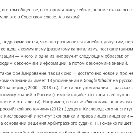
 и в том обществе, в котором я живу сейчас, знание оказалось 
али это в Советском союзе. А в каком?
а, подразумевается, что оно развивается линейно, допустим, пе
е концов, к коммунизму (развитому капитализму, посткапитализм
изаций — много, и одна из них звучит следующим образом: от
одим к экономике информации, а потом к экономике знаний.
такое фреймирование, так как оно — достаточно новое и про н
ономика знаний» имеет 13 упоминаний в
на русско
Google Scholar
000 за период 2000—2018 гг.). Почти все упоминания — рассказ о
ономику знаний в России (с импликаций, что строить её нужно
ности и отсталости). Например, в статье «Экономика знания как
оссийской экономики» (2012 г.) доцент Кисловодского институт
ода Кисловодский институт экономики и права лишён лицензии 
 основании решения Арбитражного суда) К. Н. Гоженко пишет:
ации российской экономики на ближайшие десятилетия состоит