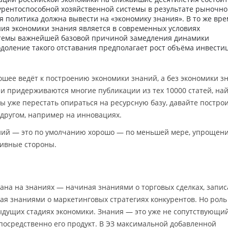
урентоспособной хозяйственной системы в результате рыночн
 политика должна вывести на «экономику знания». В то же вре
ния экономики знания является в современных условиях
стемы важнейшей базовой причиной замедления динамики
доление такого отставания предполагает рост объёма инвести
рошее ведёт к построению экономики знаний, а без экономики з
нии придерживаются многие публикации из тех 10000 статей, н
бы уже перестать опираться на ресурсную базу, давайте постро
другом, например на инновациях.
ний — это по умолчанию хорошо — по меньшей мере, упрощени
тивные стороны.
ана на знаниях — начиная знаниями о торговых сделках, запи
ая знаниями о маркетинговых стратегиях конкурентов. Но роль
дыдущих стадиях экономики. Знания — это уже не сопутствующи
епосредственно его продукт. В ЭЗ максимальной добавленной