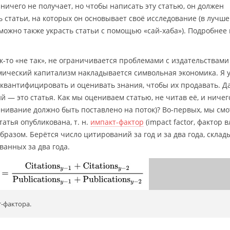
ничего не получает, но чтобы написать эту статью, он должен
ь статьи, на которых он основывает своё исследование (в лучш
 можно также украсть статьи с помощью «сай-хаба»). Подробнее
ак-то «не так», не ограничивается проблемами с издательствами
мический капитализм накладывается символьная экономика. Я 
о квантифицировать и оценивать знания, чтобы их продавать. Д
й — это статья. Как мы оцениваем статью, не читав её, и ничег
ценивание должно быть поставлено на поток)? Во-первых, мы см
татья опубликована, т. н.
импакт-фактор
(impact factor, фактор в
разом. Берётся число цитирований за год и за два года, склад
ванных за два года.
-фактора.