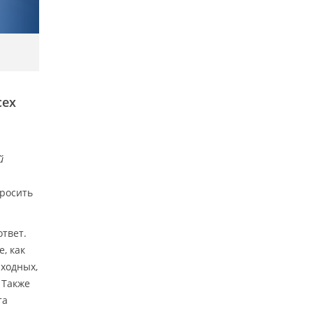
сех
й
просить
ответ.
, как
ыходных,
 Также
та