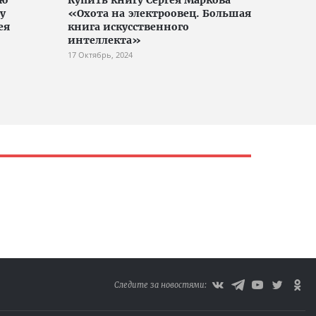
у
«Охота на электроовец. Большая
ея
книга искусственного
интеллекта»
17 Октябрь, 2024
Следите за новостями: