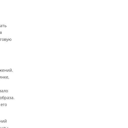
ать
я
аговую
жений.
инке,
вало
образа.
 его
аний
анды