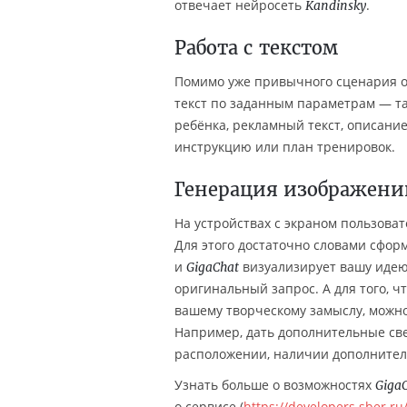
отвечает нейросеть
.
Kandinsky
Работа с текстом
Помимо уже привычного сценария о
текст по заданным параметрам — так
ребёнка, рекламный текст, описание
инструкцию или план тренировок.
Генерация изображени
На устройствах с экраном пользова
Для этого достаточно словами сформ
и
визуализирует вашу идею
GigaChat
оригинальный запрос. А для того, 
вашему творческому замыслу, можно
Например, дать дополнительные све
расположении, наличии дополнитель
Узнать больше о возможностях
Giga
о сервисе (
https://developers.sber.ru