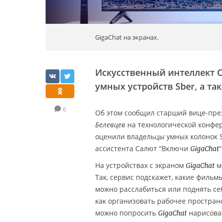
GigaChat на экранах.
Искусственный интеллект 
умных устройств Sber, а т
0
Об этом сообщил старший вице-през
Белевцев
на технологической конфе
оценили владельцы умных колонок S
ассистента Салют “Включи
GigaChat
На устройствах с экраном
м
GigaChat
Так, сервис подскажет, какие фильм
можно расслабиться или поднять себ
как организовать рабочее пространс
можно попросить
нарисоват
GigaChat