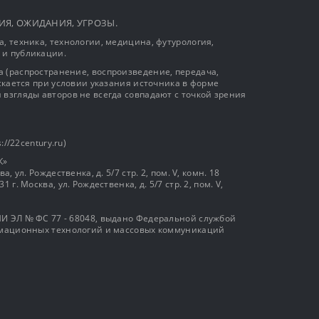
ЫТИЯ, ОЖИДАНИЯ, УГРОЗЫ.
, техника, технологии, медицина, футурология,
 и публикации.
 (распространение, воспроизведение, передача,
ускается при условии указания источника в форме
 взгляды авторов не всегда совпадают с точкой зрения
://22century.ru)
К»
, ул. Рождественка, д. 5/7 стр. 2, пом. V, комн. 18
г. Москва, ул. Рождественка, д. 5/7 стр. 2, пом. V,
И ЭЛ № ФС 77 - 68048, выдано Федеральной службой
ормационных технологий и массовых коммуникаций