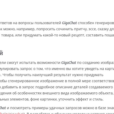
тветов на вопросы пользователей
способен генериров
GigaChat
 можно, например, попросить сочинить притчу, эссе, сказку дл
 товара, или придумать какой-то новый рецепт, составить пош
й
тели смогут испытать возможности
по созданию изобра
GigaChat
улировать запрос о том, что именно вы хотите увидеть на карт
. Чтобы получить наилучший результат нужно придумать
чтобы сгенерированное изображение в полной мере соответство
 добавить в запрос подробное описание деталей создаваемого 
дения об особенностях внешнего вида изображаемого объекта,
ных элементов, фоне картинки, уточнить эффект и стиль.
и посмотреть примеры удачных запросов можно в базе зн
Chat
/help/gigachat
). В разработке и обучении модели участвуют ком