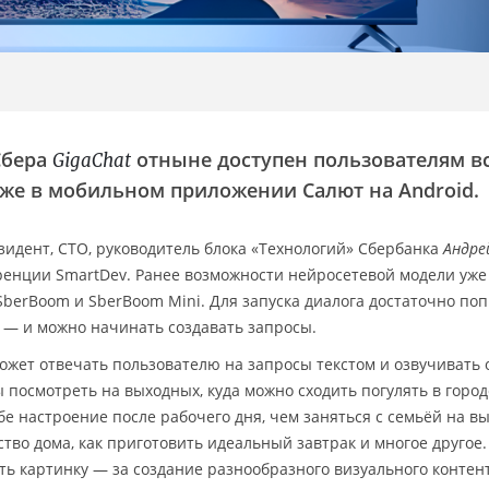
Сбера
отныне доступен пользователям в
GigaChat
акже в мобильном приложении Салют на Android.
идент, CTO, руководитель блока «Технологий» Сбербанка
Андре
ренции SmartDev. Ранее возможности нейросетевой модели уже
berBoom и SberBoom Mini. Для запуска диалога достаточно по
” — и можно начинать создавать запросы.
ожет отвечать пользователю на запросы текстом и озвучивать 
ы посмотреть на выходных, куда можно сходить погулять в городе
е настроение после рабочего дня, чем заняться с семьёй на в
тво дома, как приготовить идеальный завтрак и многое другое.
ь картинку — за создание разнообразного визуального контен