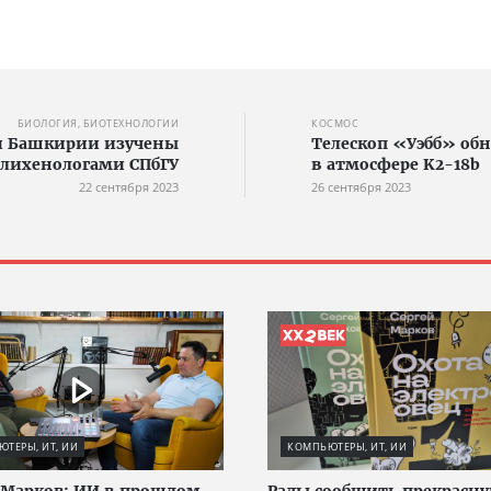
БИОЛОГИЯ, БИОТЕХНОЛОГИИ
КОСМОС
и Башкирии изучены
Телескоп «Уэбб» об
лихенологами СПбГУ
в атмосфере K2-18b
22 сентября 2023
26 сентября 2023
ТЕРЫ, ИТ, ИИ
КОМПЬЮТЕРЫ, ИТ, ИИ
 Марков: ИИ в прошлом
Рады сообщить прекрасн