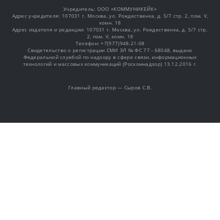
Учредитель: OOO «КОММУНИКЕЙК»
Адрес учредителя: 107031 г. Москва, ул. Рождественка, д. 5/7 стр. 2, пом. V,
комн. 18
Адрес издателя и редакции: 107031 г. Москва, ул. Рождественка, д. 5/7 стр.
2, пом. V, комн. 18
Телефон: +7(977)948-21-08
Свидетельство о регистрации СМИ ЭЛ № ФС 77 - 68048, выдано
Федеральной службой по надзору в сфере связи, информационных
технологий и массовых коммуникаций (Роскомнадзор) 13.12.2016 г.
Главный редактор — Сыров С.В.