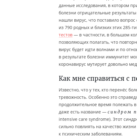
данные исследования, в котором пр
болезни отрицательные результаты 
нашли вирус, что поставило вопро
из 790 родных и близких этих 285-ти
тестов
— в частности, в большом ко
позволяющих полагать, что повторно
вирус будет идти волнами и по от
в результате болезни иммунитет мож
коронавирус мутирует довольно мед
Как мне справиться с 
Известно, что у тех, кто перенёс бо
тревожность. Особенно это справед
продолжительное время полежать в 
даже есть название —
синдром 
intensive care syndrome). Этот син
сильно повлиять на качество жизни и
к психическим заболеваниям.