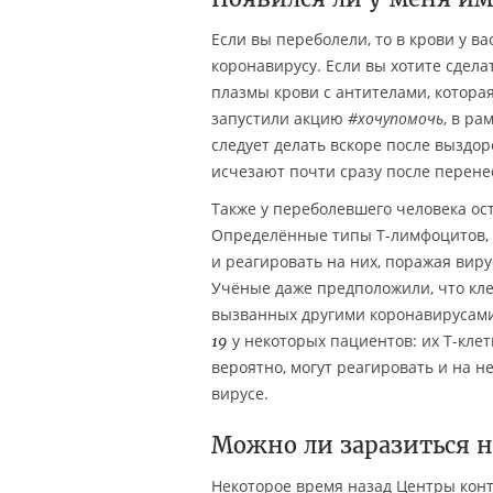
Если вы переболели, то в крови у в
коронавирусу. Если вы хотите сдела
плазмы крови с антителами, которая
запустили акцию
#хочупомочь
, в ра
следует делать вскоре после выздор
исчезают почти сразу после перенес
Также у переболевшего человека ос
Определённые типы T-лимфоцитов, 
и реагировать на них, поражая виру
Учёные даже предположили, что кл
вызванных другими коронавирусам
у некоторых пациентов: их T-кле
19
вероятно, могут реагировать и на не
вирусе.
Можно ли заразиться 
Некоторое время назад Центры кон