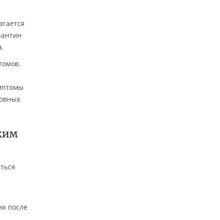
агается
рантин
а.
томов.
имптомы
новных
аким
ться
ня после