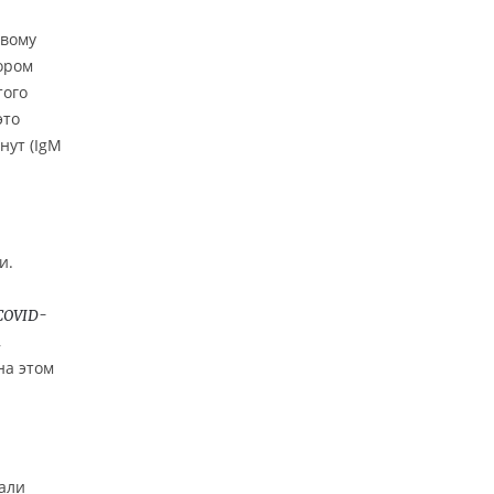
овому
нором
того
это
нут (IgM
и.
COVID-
,
на этом
али