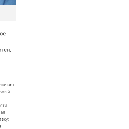
ое
оген,
ключает
льный
сяти
ная
авку:
я