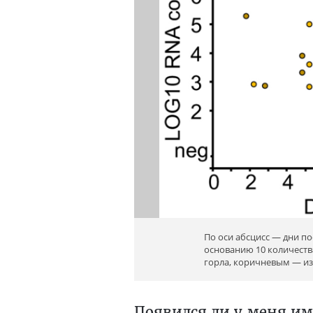
По оси абсцисс — дни п
основанию 10 количест
горла, коричневым — из
Появился ли у меня и