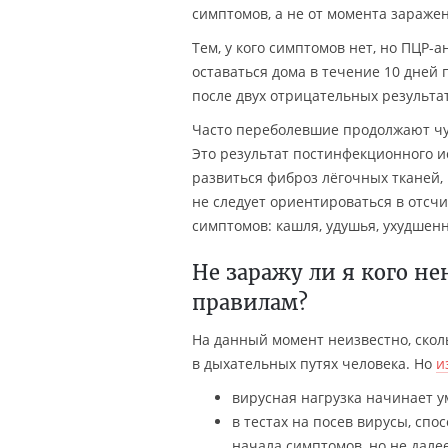
симптомов, а не от момента зараже
Тем, у кого симптомов нет, но ПЦР-
оставаться дома в течение 10 дней
после двух отрицательных результа
Часто переболевшие продолжают чу
Это результат постинфекционного и
развиться фиброз лёгочных тканей,
не следует ориентироваться в отсч
симптомов: кашля, удушья, ухудшен
Не заражу ли я кого н
правилам?
На данный момент неизвестно, ско
в дыхательных путях человека. Но
и
вирусная нагрузка начинает у
в тестах на посев вирусы, спо
начала симптомов, но не далее