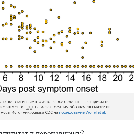
осле появления симптомов. По оси ординат — логарифм по
ва фрагментов
РНК
на мазок. Желтым обозначены мазки из
 носа. Источник: ссылка СDC на
исследование Wölfel et al.
ммунитет к коронавирусу?