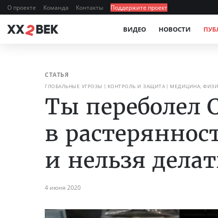
О проекте
Команда
Контакты
Поддержите проект
ВИДЕО
НОВОСТИ
ПУБ
СТАТЬЯ
ГЛОБАЛЬНЫЕ УГРОЗЫ
КОНТРОЛЬ И ЗАЩИТА
МЕДИЦИНА, ФИЗИ
Ты переболел 
в растеряннос
и нельзя дела
4 июня 2020