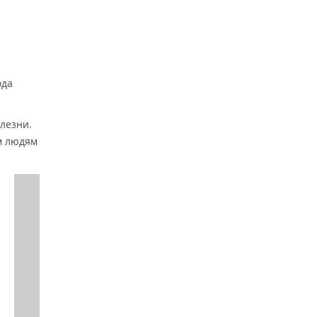
ода
олезни.
м людям