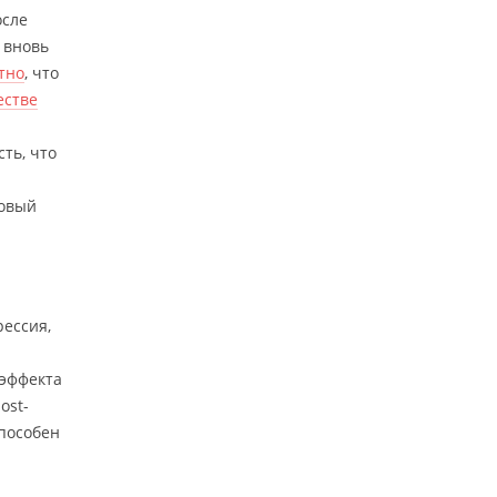
осле
 вновь
тно
, что
естве
ть, что
новый
рессия,
 эффекта
ost-
способен