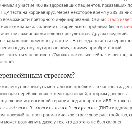
инимали участие 400 выздоровевших пациентов, показавших п
ПЦР-теста на коронавирус. Через некоторое время у 285 из них
с о возможности повторного инфицирования. Сейчас
стало извес
 никто не заразился, значит, скорее всего, проблема была в
кач
личестве ложноположительных результатов. Других сведений,
е заражение возможно, у нас нет. Но всегда остаётся вероятнос
ношению к другому, мутировавшему, штамму приобретённый
ет оказаться неактивен. (Однако, насколько сейчас известно, 
ленно).
перенесённым стрессом?
лезнь, могут возникнуть ментальные проблемы, в частности, деп
ливо для переболевших тяжело, для людей, которым довелось
отделении интенсивной терапии под аппаратом ИВЛ. У такого
(ПИТ-синдром, p
последствий интенсивной терапии
дром, похожий на посттравматическое стрессовое расстройство, 
 может возникнуть даже у тех, кто до этого не был склонен