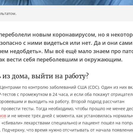
льтатом.
переболели новым коронавирусом, но я некотор
зопасно с ними видеться или нет. Да и они сами
чем недобдеть». Мы всё ещё мало знаем про пат
как вести себя переболевшим и окружающим.
 из дома, выйти на работу?
 Центрами по контролю заболеваний США (CDC). Один из них в
-тестов с промежутком в 24 часа, и если оба покажут отрицате
доровевшим и выходить на работу. Второй подход рассчитан
 провести тесты. Тогда необходимо, чтобы прошло не менее де
мов
и не менее трёх дней с момента, как установилась нормаль
е «сбивали» лекарствами специально) и пациент пошёл на попр
. Подчеркну, что время нужно отсчитывать от начала появлени