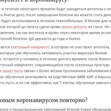
ас в течение некоторого времени будут находиться антитела к н
ть благое дело, после завершения болезни вы можете стать до
 будет использована в лечении тяжелобольных. В Москве для э
мках которой до пункта сдачи крови
можно доехать
на такси. Но 
овления, так как антитела в крови через некоторое время исчез
ённой болезни, IgG держатся до года и более).
таётся
клеточный иммунитет
, в котором не участвуют антитела.
которые уже обучились запоминать участки вирусных белков
с, остаются у человека в течение долгого времени после болезн
еточный иммунитет, сохраняющийся после «сезонных простуд»,
и,
может быть
связан с более лёгким протеканием заболевания
тки, обученные реагировать на родственные
вирусы
SARS-CoV-2
го, пусть и не так эффективно, как T-клетки, обученные именно 
новым коронавирусом повторно?
троля и предотвращения заболеваний Южной Кореи обнародов