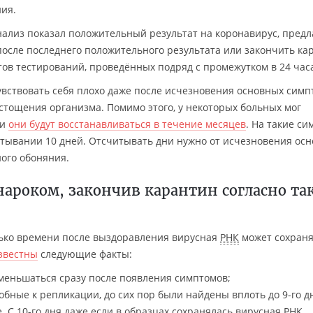
ния.
анализ показал положительный результат на коронавирус, предл
 после последнего положительного результата или закончить ка
тов тестирований, проведённых подряд с промежутком в 24 час
вствовать себя плохо даже после исчезновения основных симп
стощения организма. Помимо этого, у некоторых больных мог
 и
они будут восстанавливаться в течение месяцев
. На такие с
итывании 10 дней. Отсчитывать дни нужно от исчезновения ос
ного обоняния.
енароком, закончив карантин согласно т
лько времени после выздоравления вирусная
РНК
может сохраня
звестны
следующие факты:
меньшаться сразу после появления симптомов;
собные к репликации, до сих пор были найдены вплоть до 9-го д
. С 10-го дня даже если в образцах сохранялась вирусная РНК,