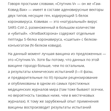
Говоря простыми словами, «Спутник-V» — он же «Гам-
Ковид-Вак» — имеет в составе аденовирусные векторы
двух типов, несущие ген, кодирующий S-белок
коронавируса. Ковивак — это «натуральный» вирус
SARS-CoV-2, размноженный в большом количестве
и «убитый». «ЭпиВакКорона» содержит отдельные
пептиды S-белка коронавируса, «сшитые» с белком-
конъюгатом (N-белком ковида).
На данный момент лучшая вакцина из предложенных —
это «Спутник-V». Хотя бы потому, что данных по этой
вакцине гораздо больше, чем по остальным,
а результаты клинических испытаний (I—II фазы,
и предварительные по III) прошли рецензирование
и опубликованы в одном из самых престижных
медицинских журналов мира (там тоже бывают осечки,
но вероятность таковых ниже, чем в местечковых
журналах). К тому же зарубежный опыт применения
вакцины воспроизводит результаты испытаний