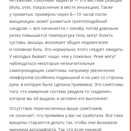
нетяжёлые, побочные эффекты — это местная реакция
(боль, отёк, покраснение в месте инъекции). Также
у привитых, примерно через 8—10 часов после
вакцинации, может развиться гриппоподобный
синдром — всё начинается с озноба, потом довольно
резко повышается температура тела, могут болеть
суставы, мышцы, возникает общее недомогание
и головная боль. Это нормально, этого следует ожидать.
У молодых бывает чаще, чем у пожилых. Реже могут
наблюдаться некоторые незначительные
самопроходящие симптомы, например увеличение
лимфоузлов (особенно подмышкой и на шее со стороны
руки, в которую была сделана прививка). Это симптомы
того, что иммунная система увидела то «задание»,
которое вы ей выдали, и активно его выполняет.
Отсутствие перечисленных выше симптомов
не означает, что прививка у вас не сработала. Всё-таки
вакцины стараются делать так, чтобы они вызывали
минимум дискомфорта. Так что если никакой