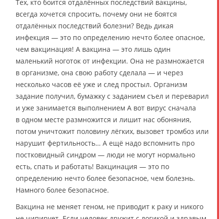
Тех, кто боится отдалённых последствий вакцины,
всегда хочется спросить, почему они не боятся
отдалённых последствий болезни? Ведь дикая
инфекция — это по определению нечто более опасное,
чем вакцинация! А вакцина — это лишь один
маленький ноготок от инфекции. Она не размножается
в организме, она свою работу сделала — и через
несколько часов её уже и след простыл. Организм
задание получил, бумажку с заданием съел и переварил
и уже занимается выполнением А вот вирус сначала
в одном месте размножится и лишит нас обоняния,
потом уничтожит половину лёгких, вызовет тромбоз или
нарушит фертильность… А ещё надо вспомнить про
постковидный синдром — люди не могут нормально
есть, спать и работать! Вакцинация — это по
определению нечто более безопасное, чем болезнь.
Намного более безопасное.
Вакцина не меняет геном, не приводит к раку и никого
не чипирует. Если человек дружит с логикой и здравым