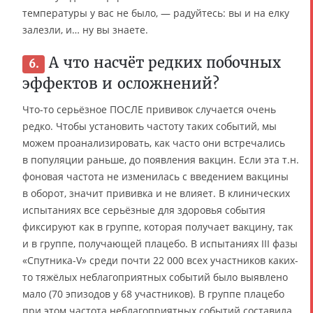
температуры у вас не было, — радуйтесь: вы и на елку
залезли, и… ну вы знаете.
А что насчёт редких побочных
6.
эффектов и осложнений?
Что-то серьёзное ПОСЛЕ прививок случается очень
редко. Чтобы установить частоту таких событий, мы
можем проанализировать, как часто они встречались
в популяции раньше, до появления вакцин. Если эта т.н.
фоновая частота не изменилась с введением вакцины
в оборот, значит прививка и не влияет. В клинических
испытаниях все серьёзные для здоровья события
фиксируют как в группе, которая получает вакцину, так
и в группе, получающей плацебо. В испытаниях III фазы
«Спутника-V» среди почти 22 000 всех участников каких-
то тяжёлых неблагоприятных событий было выявлено
мало (70 эпизодов у 68 участников). В группе плацебо
при этом частота неблагоприятных событий составила