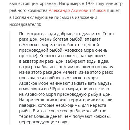
вышестоящим органам. Например, в 1975 году министр
рыбного хозяйства
Александр Акимович Ишков
пишет
в Госплан следующее письмо (в изложении
исследователя):
Посмотрите, люди добрые, что делается. Течет
река Дон, очень богатая рыбой, впадает
в Азовское море, очень богатое ценной
пресноводной рыбой (Азовское море очень
пресное). Колхозы и совхозы, находящиеся
в акватории реки Дон, забирают воды в два,
в три раза больше, чем им положено по плану.
Из-за этого река Дон мелеет, из-за этого резко
повышается солёность Азовского моря.
Азовское море начинают захватывать медузы
и моллюски из Чёрного моря, они вытесняют
из Азовского моря пресноводную рыбу в Дон.
На прилегающих к реке территориях исчезли
паводки, которые необходимы для нереста
рыбы. В итоге советское рыбное хозяйство
теряет больше денег, чем получают колхозы,
перерасходующие воду.