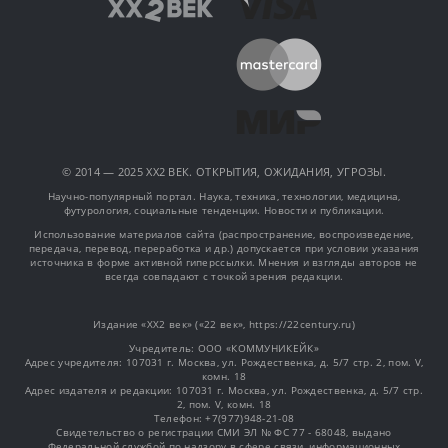
© 2014 — 2025 XX2 ВЕК. ОТКРЫТИЯ, ОЖИДАНИЯ, УГРОЗЫ.
Научно-популярный портал. Наука, техника, технологии, медицина,
футурология, социальные тенденции. Новости и публикации.
Использование материалов сайта (распространение, воспроизведение,
передача, перевод, переработка и др.) допускается при условии указания
источника в форме активной гиперссылки. Мнения и взгляды авторов не
всегда совпадают с точкой зрения редакции.
Издание «XX2 век» («22 век», https://22century.ru)
Учредитель: OOO «КОММУНИКЕЙК»
Адрес учредителя: 107031 г. Москва, ул. Рождественка, д. 5/7 стр. 2, пом. V,
комн. 18
Адрес издателя и редакции: 107031 г. Москва, ул. Рождественка, д. 5/7 стр.
2, пом. V, комн. 18
Телефон: +7(977)948-21-08
Свидетельство о регистрации СМИ ЭЛ № ФС 77 - 68048, выдано
Федеральной службой по надзору в сфере связи, информационных