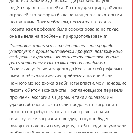
деньги, а рабочие Донбасса, где разработка угля
ведётся давно, — копейки. Поэтому для природоёмких
отраслей эта реформа была воплощена с некоторыми
поправками. Таким образом, несмотря на то, что
Косыгинская реформа была сфокусирована на труде,
она вывела на проблемы природопользования.
Советские экономисты тогда поняли, что природа
участвует в производственном процессе, поэтому надо
её беречь и охранять. Экологическая повестка начала
рассматриваться как хозяйственная проблема.
Советские учёные и задолго до Косыгинской реформы
писали об экологических проблемах, но они были
намного менее вхожи в кабинеты власти, чем начавшие
писать об этом экономисты. Госплановцы же перевели
проблемы экологии в цифры, и таким образом им
удалось объяснить, что если продолжать загрязнять
реки, то потребуются гигантские средства на их
очистку; если загрязнять воздух, то нужно будет
вкладывать деньги в медицину, чтобы люди не умирали
от болезней лёгких. Советские экономисты говорили,