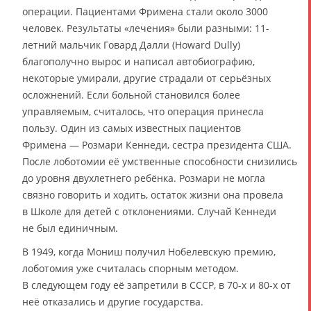
операции. Пациентами Фримена стали около 3000
человек. Результаты «лечения» были разными: 11-
летний мальчик Говард Далли (Howard Dully)
благополучно вырос и написал автобиографию,
некоторые умирали, другие страдали от серьёзных
осложнений. Если больной становился более
управляемым, считалось, что операция принесла
пользу. Один из самых известных пациентов
Фримена — Розмари Кеннеди, сестра президента США.
После лоботомии её умственные способности снизились
до уровня двухлетнего ребёнка. Розмари не могла
связно говорить и ходить, остаток жизни она провела
в Школе для детей с отклонениями. Случай Кеннеди
не был единичным.
В 1949, когда Мониш получил Нобелевскую премию,
лоботомия уже считалась спорным методом.
В следующем году её запретили в СССР, в 70-х и 80-х от
неё отказались и другие государства.