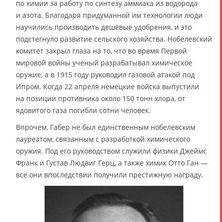
по химии за работу по синтезу аммиака из водорода
и азота. Благодаря придуманной им технологии люди
научились производить дешёвые удобрения, и это
подстегнуло развитие сельского хозяйства. Нобелевский
комитет закрыл глаза на то, что во время Первой
мировой войны учёный разрабатывал химическое
оружие, а в 1915 году руководил газовой атакой под
Ипром. Когда 22 апреля немецкие войска выпустили
на позиции противника около 150 тонн хлора, от
ядовитого газа погибли сотни человек.
Впрочем, Габер не был единственным нобелевским
лауреатом, связанным с разработкой химического
оружия. Под его руководством служили физики Джеймс
Франк и Густав Людвиг Герц, а также химик Отто Ган —
все они впоследствии получили престижную награду.