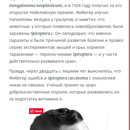
), и в 1926 году получил за это
Gongylonema neoplasticum
открытие Нобелевскую премию. Фибигер изучал
папилломы желудка у грызунов, и заметил, что
животные, у которых появились новообразования, были
заражены
. Он заподозрил, что именно
Spiroptera c
паразиты и были причиной развития болезни и провёл
серию экспериментов: мышей и крыс кормили
тараканами — переносчиками
— и у части
Spiroptera
действительно развивался «рак».
Правда, через двадцать с лишним лет выяснилось, что
Фибигер ошибся и
с онкологией
Spiroptera carcinoma
никак не связана. Учёный принял за «рак»
доброкачественные опухоли, которые развивались из-
за недостатка витамина А.
Save