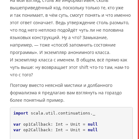
на мой взгляд, столь же информативен, сколь
вышеприведённый код, поскольку только те, кто уже
и так понимает, в чём суть, смогут понять и что именно
этот ответ означает. Ведь утверждение столь размыто,
что под него неплохо подойдёт чуть ли не половина
языковых конструкций. Ну а что? Замыкание,
например, — тоже «способ запомнить состояние
программы». И экземпляр анонимного класса.
И экземпляр класса с именем. В общем, всё прямо как
чуть выше: ну возвращает этот shift что-то там, нам-то
что с того?
Поэтому вместо неясной мистики и долбанного
формализма я предлагаю вам взглянуть на гораздо
более понятный пример.
import
 scala.util.continuations._

var
 op1Callback: Int ⇒ Unit = 
null
var
 op2Callback: Int ⇒ Unit = 
null