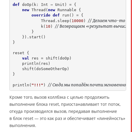
def
 doOp(k: Int ⇒ Unit) = {

new
 Thread(
new
 Runnable {

override
def
 run() = {

// Делаем что-то до
            Thread.sleep(
10000
) 
// Возвращаем «результат вычисле
            k(
10
) 
        }

    }).start()

}

reset {

val
 res = shift(doOp)

    println(res)

    shift(doSomeOtherOp)

}

// Сюда мы попадём почти мгновенно
println(
"!!!"
) 
Кроме того, вызов коллбэка с целью продолжить
выполнение блока reset, приостанавливает тот поток,
откуда производился вызов, передавая выполнение
в блок reset — это как раз и обеспечивает «линейность»
выполнения.