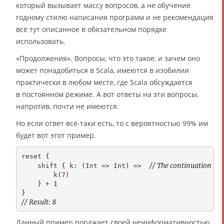
который вызывает массу вопросов, а не обучение
годному стилю написания программ и не рекомендация
всё тут описанное в обязательном порядке
использовать.
«Продолжения». Вопросы, что это такое, и зачем оно
может понадобиться в Scala, имеются в изобилии
практически в любом месте, где Scala обсуждается
в постоянном режиме. А вот ответы на эти вопросы,
напротив, почти не имеются.
Но если ответ всё-таки есть, то с вероятностью 99% им
будет вот этот пример.
reset {

// The continuation k wi
    shift { k: (Int => Int) =>  
        k(
7
)

    } + 
1
// Result: 8
Данный пример поражает своей неинформативностью.