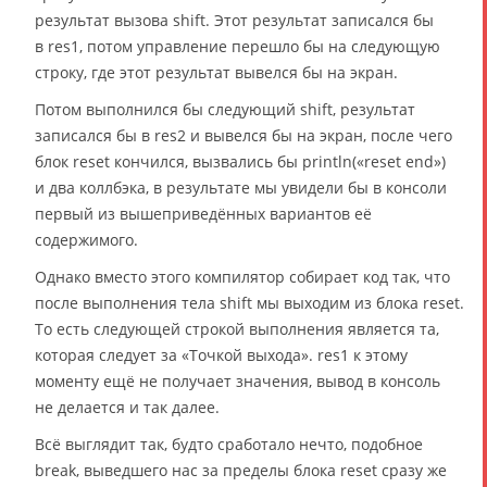
результат вызова shift. Этот результат записался бы
в res1, потом управление перешло бы на следующую
строку, где этот результат вывелся бы на экран.
Потом выполнился бы следующий shift, результат
записался бы в res2 и вывелся бы на экран, после чего
блок reset кончился, вызвались бы println(«reset end»)
и два коллбэка, в результате мы увидели бы в консоли
первый из вышеприведённых вариантов её
содержимого.
Однако вместо этого компилятор собирает код так, что
после выполнения тела shift мы выходим из блока reset.
То есть следующей строкой выполнения является та,
которая следует за «Точкой выхода». res1 к этому
моменту ещё не получает значения, вывод в консоль
не делается и так далее.
Всё выглядит так, будто сработало нечто, подобное
break, выведшего нас за пределы блока reset сразу же