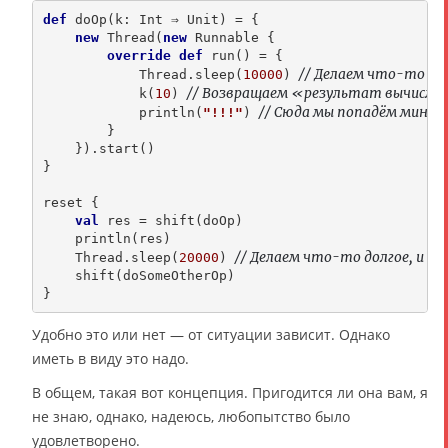
def
 doOp(k: Int ⇒ Unit) = {

new
 Thread(
new
 Runnable {

override
def
 run() = {

// Делаем что-то до
            Thread.sleep(
10000
) 
// Возвращаем «результат вычисле
            k(
10
) 
// Сюда мы попадём миниму
            println(
"!!!"
) 
        }

    }).start()

}

reset {

val
 res = shift(doOp)

    println(res)

// Делаем что-то долгое, и вс
    Thread.sleep(
20000
) 
    shift(doSomeOtherOp)

Удобно это или нет — от ситуации зависит. Однако
иметь в виду это надо.
В общем, такая вот концепция. Пригодится ли она вам, я
не знаю, однако, надеюсь, любопытство было
удовлетворено.