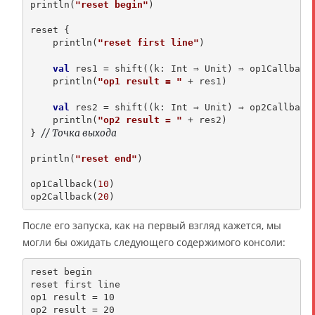
println(
"reset begin"
)

reset {

    println(
"reset first line"
)

val
 res1 = shift((k: Int ⇒ Unit) ⇒ op1Callback
    println(
"op1 result = "
 + res1)

val
 res2 = shift((k: Int ⇒ Unit) ⇒ op2Callback
    println(
"op2 result = "
 + res2)

// Точка выхода
} 
println(
"reset end"
)

op1Callback(
10
)

op2Callback(
20
После его запуска, как на первый взгляд кажется, мы
могли бы ожидать следующего содержимого консоли:
reset begin

reset first line

op1 result = 10

op2 result = 20
