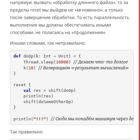
напрямую вызвать «обработку длинного файла», то за
пределы reset мы выйдем не «мгновенно», а только
после завершения обработки. То есть параллельность
выполнения мы должны обеспечивать иными
способами, не полагаясь на «продолжения».
Иными словами, так неправильно:
def
 doOp(k: Int ⇒ Unit) = {

// Делаем что-то долгое
    Thread.sleep(
10000
) 
// Возвращаем «результат вычислений»
    k(
10
) 
}

reset {

val
 res = shift(doOp)

    println(res)

    shift(doSomeOtherOp)

}

// Сюда мы попадём минимум через деся
println(
"!!!"
) 
Так правильно: