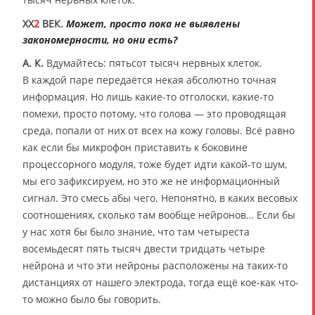
XX
2
ВЕК.
Может, просто пока не выявлены
закономерности, но они есть?
А. К.
Вдумайтесь: пятьсот тысяч нервных клеток.
В каждой паре передаётся некая абсолютно точная
информация. Но лишь какие-то отголоски, какие-то
помехи, просто потому, что голова — это проводящая
среда, попали от них от всех на кожу головы. Всё равно
как если бы микрофон приставить к боковине
процессорного модуля, тоже будет идти какой-то шум,
мы его зафиксируем, но это же не информационный
сигнал. Это смесь абы чего. Непонятно, в каких весовых
соотношениях, сколько там вообще нейронов… Если бы
у нас хотя бы было знание, что там четыреста
восемьдесят пять тысяч двести тридцать четыре
нейрона и что эти нейроны расположены на таких-то
дистанциях от нашего электрода, тогда ещё кое-как что-
то можно было бы говорить.