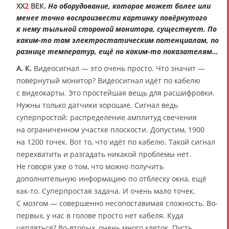
XX
2
ВЕК.
Но оборудование, которое может более или
менее точно воспроизвести картинку повёрнутого
к нему тыльной стороной монитора, существует. По
каким-то там электростатическим потенциалам, по
разнице температур, ещё по каким-то показателям…
А. К.
Видеосигнал — это очень просто. Что значит —
повёрнутый монитор? Видеосигнал идёт по кабелю
с видеокарты. Это простейшая вещь для расшифровки.
Нужны только датчики хорошие. Сигнал ведь
суперпростой: распределение амплитуд свечения
на ограниченном участке плоскости. Допустим, 1900
на 1200 точек. Вот то, что идёт по кабелю. Такой сигнал
перехватить и разгадать никакой проблемы нет.
Не говоря уже о том, что можно получить
дополнительную информацию по отблеску окна, ещё
как-то. Суперпростая задача. И очень мало точек.
С мозгом — совершенно несопоставимая сложность. Во-
первых, у нас в голове просто нет кабеля. Куда
цепляться? Во-вторых, очень много клеток. Пусть,