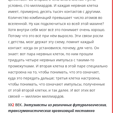
условно, сто миллиардов. И каждая нервная клетка
имеет, примерно, десять тысяч контактов с другими.
Количество комбинаций превышает число атомов во
вселенной. Ну как подключиться ко всей этой махине?
Хотя внутри себя мозг всё это понимает очень хорошо.
Потому что это всё при нём выросло. Эти связи росли
с детства, мозг держат эту схему, помнит каждый
контакт: когда он установился, почему, для чего. Он
знает: вот пара нервных клеток, по ним прошли
тридцать четыре нервных импульса с такими-то
промежутками. И вторая клетка в этой паре специально
настроена на то, чтобы понимать, что это означает,
куда это передать дальше; третья клетка настроена,
чтобы понимать, что означают импульсы, полученные
от этой второй клетки, и так далее. И вот этих вот
связей — миллион миллиардов.
XX
2
ВЕК.
Энтузиасты из различных футурологических,
трансгуманистических организаций постоянно