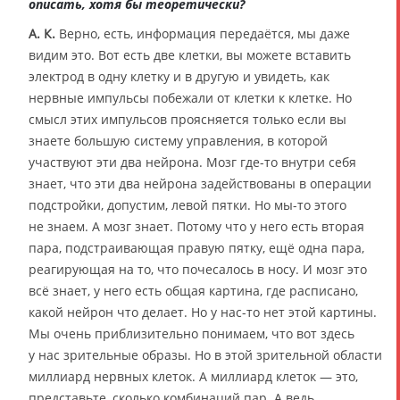
описать, хотя бы теоретически?
А. К.
Верно, есть, информация передаётся, мы даже
видим это. Вот есть две клетки, вы можете вставить
электрод в одну клетку и в другую и увидеть, как
нервные импульсы побежали от клетки к клетке. Но
смысл этих импульсов проясняется только если вы
знаете большую систему управления, в которой
участвуют эти два нейрона. Мозг где-то внутри себя
знает, что эти два нейрона задействованы в операции
подстройки, допустим, левой пятки. Но мы-то этого
не знаем. А мозг знает. Потому что у него есть вторая
пара, подстраивающая правую пятку, ещё одна пара,
реагирующая на то, что почесалось в носу. И мозг это
всё знает, у него есть общая картина, где расписано,
какой нейрон что делает. Но у нас-то нет этой картины.
Мы очень приблизительно понимаем, что вот здесь
у нас зрительные образы. Но в этой зрительной области
миллиард нервных клеток. А миллиард клеток — это,
представьте, сколько комбинаций пар. А ведь