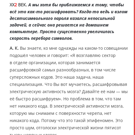
XX
2
ВЕК.
А мы хотя бы приближаемся к тому, чтобы
всё это как-то расшифровать? Когда-то ведь и взлом
десятисимвольного пароля казался непосильной
задачей, а сейчас она решается на домашнем
компьютере. Просто существенно увеличилась
скорость перебора символов.
А. К.
Вы знаете, ко мне однажды на каком-то совещании
подошёл человек и говорит: «Я возглавляю сектор
в отделе организации, которая занимается
расшифровкой самых разнообразных, в том числе
суперсложных кодов. Это наша задача, наша
специализация. Что Вы вот мучаетесь, расшифровывая
электрическую активность мозга? Давайте её нам — мы
её быстро расшифруем». Но проблема в том, что там
нет никакого кода. В электрической активности мозга,
которую мы снимаем с поверхности черепа, нет
никакого кода. Потому что это такой эпифеномен. Это
просто шум, отголоски электрической жизни пятисот
тысяч нервных клеток.