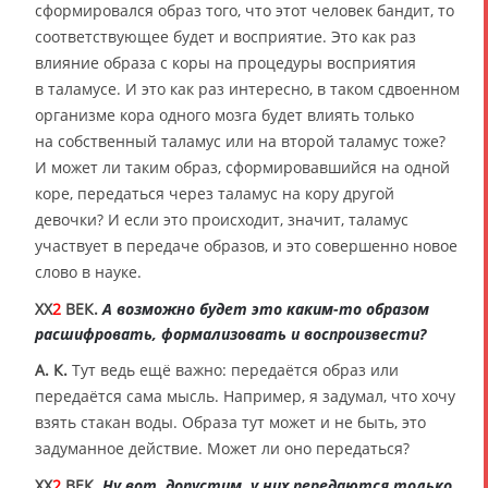
сформировался образ того, что этот человек бандит, то
соответствующее будет и восприятие. Это как раз
влияние образа с коры на процедуры восприятия
в таламусе. И это как раз интересно, в таком сдвоенном
организме кора одного мозга будет влиять только
на собственный таламус или на второй таламус тоже?
И может ли таким образ, сформировавшийся на одной
коре, передаться через таламус на кору другой
девочки? И если это происходит, значит, таламус
участвует в передаче образов, и это совершенно новое
слово в науке.
XX
2
ВЕК.
А возможно будет это каким-то образом
расшифровать, формализовать и воспроизвести?
А. К.
Тут ведь ещё важно: передаётся образ или
передаётся сама мысль. Например, я задумал, что хочу
взять стакан воды. Образа тут может и не быть, это
задуманное действие. Может ли оно передаться?
XX
2
ВЕК.
Ну вот, допустим, у них передаются только