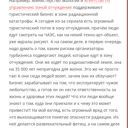
Например, Министерство экологии и
Агентство по
управлению зоной отчуждения
поддерживают
туристический бизнес в зоне радиационной
катастрофы. А сегодня из-за сериала есть огромный
туристический поток в зону отчуждения, причём люди
едут смотреть на ЧАЭС, как на некий техно-арт-объект,
уже муралы рисуют. А на самом деле, в первую очередь
надо думать о том, каким рискам организаторы
турбизнеса подвергают людей, которые едут в зону
отчуждения. Они же ходят по радиоактивной земле, она
на 35 000 лет непригодна для жизни. Это же не просто
так! А они сюда людей возят, зачем они их облучают?
Бизнес зарабатывает на том, что эксплуатирует чужое
любопытство, а готов ли он нести ответственность за
жизнь и здоровье этих людей? Что эти люди вообще
знают о том, куда они приехали и к чему это может
привести?! На мой взгляд, есть огромный вред от того,
что выхолащивается понятие опасности радиации. Из
неё делается развлекательный фетиш, а на самом деле