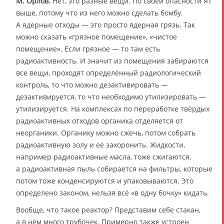
М. Орлов.
Нет, это разные вещи. По своей опасности ЯТ
выше, потому что из него можно сделать бомбу.
А ядерные отходы — это просто ядерная грязь. Так
можно сказать «грязное помещение», «чистое
помещение». Если грязное — то там есть
радиоактивность. И значит из помещения забираются
все вещи, проходят определённый радиологический
контроль, то что можно дезактивировать —
дезактивируется, то что необходимо утилизировать —
утилизируется. На комплексах по переработке твёрдых
радиоактивных отходов органика отделяется от
неорганики. Органику можно сжечь, потом собрать
радиоактивную золу и её захоронить. Жидкости,
например радиоактивные масла, тоже сжигаются,
а радиоактивная пыль собирается на фильтры, которые
потом тоже конденсируются и упаковываются. Это
определено законом, нельзя всё «в одну бочку» кидать.
Вообще, что такое реактор? Представим себе стакан,
а в нём много трубочек. Примерно также устроен