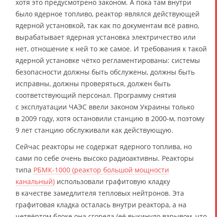
хотя это предусмотрено законом. А пока там внутри
было ядерное топливо, реактор являлся действующей
ядерной установкой, так как по документам всё равно,
вырабатывает ядерная установка электричество или
нет, отношение к ней то же самое. И требования к такой
ядерной установке чётко регламентированы: системы
безопасности должны быть обслужены, должны быть
исправны, должны проверяться, должен быть
соответствующий персонал. Программу снятия
с эксплуатации ЧАЭС ввели законом Украины только
в 2009 году, хотя остановили станцию в 2000-м, поэтому
9 лет станцию обслуживали как действующую.
Сейчас реакторы не содержат ядерного топлива, но
сами по себе очень высоко радиоактивны. Реакторы
типа
РБМК-1000 (реактор большой мощности
канальный)
использовали графитовую кладку
в качестве замедлителя тепловых нейтронов. Эта
графитовая кладка осталась внутри реактора, а на
четвёртом блоке она сгорела (её выкинуло взрывом, что