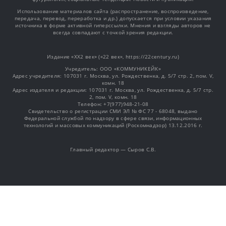
Использование материалов сайта (распространение, воспроизведение,
передача, перевод, переработка и др.) допускается при условии указания
источника в форме активной гиперссылки. Мнения и взгляды авторов не
всегда совпадают с точкой зрения редакции.
Издание «XX2 век» («22 век», https://22century.ru)
Учредитель: OOO «КОММУНИКЕЙК»
Адрес учредителя: 107031 г. Москва, ул. Рождественка, д. 5/7 стр. 2, пом. V,
комн. 18
Адрес издателя и редакции: 107031 г. Москва, ул. Рождественка, д. 5/7 стр.
2, пом. V, комн. 18
Телефон: +7(977)948-21-08
Свидетельство о регистрации СМИ ЭЛ № ФС 77 - 68048, выдано
Федеральной службой по надзору в сфере связи, информационных
технологий и массовых коммуникаций (Роскомнадзор) 13.12.2016 г.
Главный редактор — Сыров С.В.