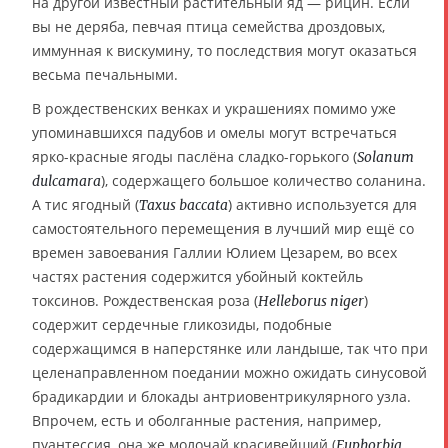
на другой известный растительный яд — рицин. Если
вы не деряба, певчая птица семейства дроздовых,
иммунная к вискумину, то последствия могут оказаться
весьма печальными.
В рождественских венках и украшениях помимо уже
упоминавшихся падубов и омелы могут встречаться
ярко-красные ягоды паслёна сладко-горького (
Solanum
), содержащего большое количество соланина.
dulcamara
А тис ягодный (
) активно используется для
Taxus baccata
самостоятельного перемещения в лучший мир ещё со
времен завоевания Галлии Юлием Цезарем, во всех
частях растения содержится убойный коктейль
токсинов. Рождественская роза (
)
Helleborus niger
содержит сердечные гликозиды, подобные
содержащимся в наперстянке или ландыше, так что при
целенаправленном поедании можно ожидать синусовой
брадикардии и блокады антриовентрикулярного узла.
Впрочем, есть и оболганные растения, например,
пуантессия, она же молочай красивейший (
Euphorbia