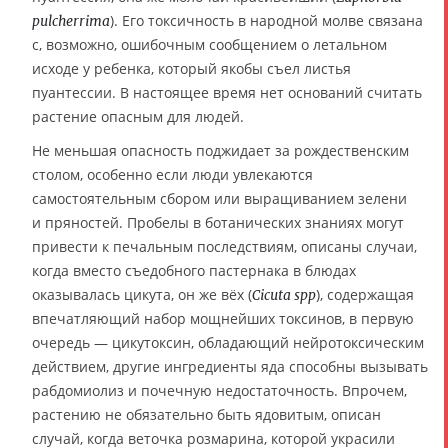
). Его токсичность в народной молве связана
pulcherrima
с, возможно, ошибочным сообщением о летальном
исходе у ребенка, который якобы съел листья
пуантессии. В настоящее время нет оснований считать
растение опасным для людей.
Не меньшая опасность поджидает за рождественским
столом, особенно если люди увлекаются
самостоятельным сбором или выращиванием зелени
и пряностей. Пробелы в ботанических знаниях могут
привести к печальным последствиям, описаны случаи,
когда вместо съедобного пастернака в блюдах
оказывалась цикута, он же вёх (
), содержащая
Cicuta spp
впечатляющий набор мощнейших токсинов, в первую
очередь — цикутоксин, обладающий нейротоксическим
действием, другие ингредиенты яда способны вызывать
рабдомиолиз и почечную недостаточность. Впрочем,
растению не обязательно быть ядовитым, описан
случай, когда веточка розмарина, которой украсили