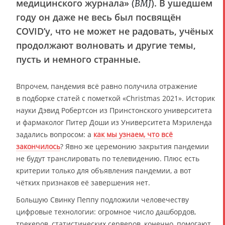
медицинского журнала» (
). В ушедшем
BMJ
году он даже не весь был посвящён
COVID’у, что не может не радовать, учёных
продолжают волновать и другие темы,
пусть и немного странные.
Впрочем, пандемия всё равно получила отражение
в подборке статей с пометкой «Christmas 2021». Историк
науки Дэвид Робертсон из Принстонского университета
и фармаколог Питер Доши из Университета Мэриленда
задались вопросом: а
как мы узнаем, что всё
закончилось
? Явно же церемонию закрытия пандемии
не будут транслировать по телевидению. Плюс есть
критерии только для объявления пандемии, а вот
чётких признаков её завершения нет.
Большую Свинку Пеппу подложили человечеству
цифровые технологии: огромное число дашбордов,
трекеров, статистических серверов, конечно, помогают