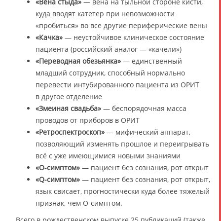
«Вена стыда»
— вена на тыльной стороне кисти,
куда вводят катетер при невозможности
«пробиться» во все другие периферические вены
«Качка»
— неустойчивое клиническое состояние
пациента (российский аналог — «качели»)
«Переводная обезьянка»
— единственный
младший сотрудник, способный нормально
перевести интубированного пациента из ОРИТ
в другое отделение
«Змеиная свадьба»
— беспорядочная масса
проводов от приборов в ОРИТ
«Ретроспектроскоп»
— мифический аппарат,
позволяющий изменять прошлое и переигрывать
всё с уже имеющимися новыми знаниями
«О-симптом»
— пациент без сознания, рот открыт
«Q-симптом»
— пациент без сознания, рот открыт,
язык свисает, прогностически куда более тяжелый
признак, чем О-симптом.
Всего в рождественском выпуске 25 публикаций (также