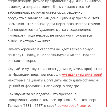
стерилизации, резкое прекращение функции яичников
в молодом возрасте может быть связано с массой
заболеваний, включая остеопороз, сердечно-
сосудистые заболевания, деменцию и депрессию. Хотя
возможно, что Чёрная вдова перенесла гистерэктомию
без овариэктомии (удаление матки с сохранением
яичников), тогда некоторые риски могут оказаться
выше, некоторые — ниже.
Ничего хорошего в старости не ждёт также Чёрную
пантеру (Т’Чаллу) и Человека-паука (Питера Паркера,
считают авторы.
Слушайте музыку, призывает Десмонд О’Нил, профессор
из Ирландии, ведь при помощи
музыкальных аллегорий
некоторые пациенты могут дать массу диагностически
ценной информации, например, о подагре.
Как звучит та же подагра? Это прекрасно
продемонстрировал композитор эпохи барокко Георг
Телеман (1681—1767) в своей
оркестровой сюите
.