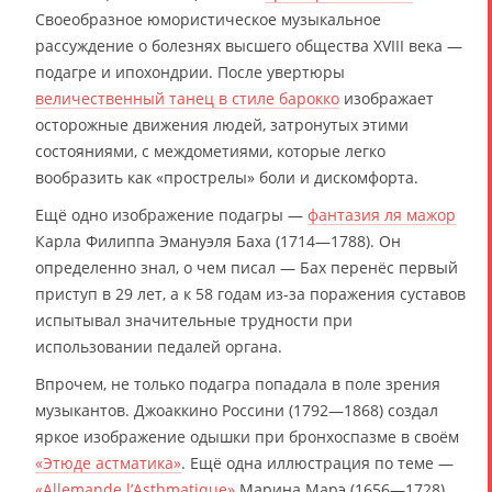
Своеобразное юмористическое музыкальное
рассуждение о болезнях высшего общества XVIII века —
подагре и ипохондрии. После увертюры
величественный танец в стиле барокко
изображает
осторожные движения людей, затронутых этими
состояниями, с междометиями, которые легко
вообразить как «прострелы» боли и дискомфорта.
Ещё одно изображение подагры —
фантазия ля мажор
Карла Филиппа Эмануэля Баха (1714—1788). Он
определенно знал, о чем писал — Бах перенёс первый
приступ в 29 лет, а к 58 годам из-за поражения суставов
испытывал значительные трудности при
использовании педалей органа.
Впрочем, не только подагра попадала в поле зрения
музыкантов. Джоаккино Россини (1792—1868) создал
яркое изображение одышки при бронхоспазме в своём
«Этюде астматика»
. Ещё одна иллюстрация по теме —
«Allemande l’Asthmatique»
Марина Марэ (1656—1728).