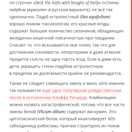
по строчке
«Deck the halls with boughs of holly»
(
«Стены
падубом украсьте»
в русском варианте), не всё так
однозначно. Падуб остролистный (
)
Ilex aquifolium
хорошо знаком токсикологам, его красные ягоды
содержат большое количество сапонинов, обладающих
желудочно-кишечной токсичностью при поедании.
Спасает то, что всасываются они плохо, так что для
достижения сонливости, гипертермии и даже атаксии
придется съесть не одну горсть ягод. Если в доме есть
дети, украшать стены падубом остролистным
в пределах их досягаемости крайне не рекомендуется.
Также не следует совмещать омелу и вино, хотя именно
так называется
ещё одна популярная рождественская
песня в исполнении Клиффа Ричарда
. Комбинацию
можно назвать катастрофической, потому что все части
омелы белой (
) содержат вискумин. Это
Víscum album
цитотоксический белок, который инактивирует 60S-
субъединицу рибосомы, причем структурно он похож