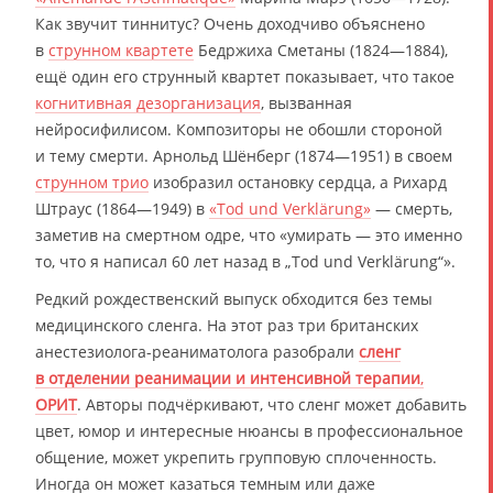
Как звучит тиннитус? Очень доходчиво объяснено
в
струнном квартете
Бедржиха Сметаны (1824—1884),
ещё один его струнный квартет показывает, что такое
когнитивная дезорганизация
, вызванная
нейросифилисом. Композиторы не обошли стороной
и тему смерти. Арнольд Шёнберг (1874—1951) в своем
струнном трио
изобразил остановку сердца, а Рихард
Штраус (1864—1949) в
«Tod und Verklärung»
— смерть,
заметив на смертном одре, что «умирать — это именно
то, что я написал 60 лет назад в „Tod und Verklärung“».
Редкий рождественский выпуск обходится без темы
медицинского сленга. На этот раз три британских
анестезиолога-реаниматолога разобрали
сленг
в отделении реанимации и интенсивной терапии
,
ОРИТ
. Авторы подчёркивают, что сленг может добавить
цвет, юмор и интересные нюансы в профессиональное
общение, может укрепить групповую сплоченность.
Иногда он может казаться темным или даже