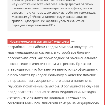
на уничтожение всех неевреев. Хамер требует от своих
пациентов отказа от химиотерапии и морфина, так как
уверен, что с их помощью евреи истребляют германцев.
Массовым убийством кажется ему и вакцинация от
гриппа. В довершение картины упомянем, что он
отрицает существование ВИЧ.
—
Новая немецкая (германская) медицина
разработанная Райком Гердом Хамером популярная
квазимедицинская система, в которой все болезни
рассматриваются как производное от эмоционального
шока, психологических травм и стрессов. При этом
утверждается, что болезни не являются дисфункциями,
а посылаются природой больному в качестве помощи
в переживании эмоционального шока и наполнены
глубоким позитивным смыслом. В большинстве случаев
предполагается полная замена медицинских методов
лечения, что неминуемо приводит к ухудшению
состояния больного. Лицензия Хамера на медицинскую