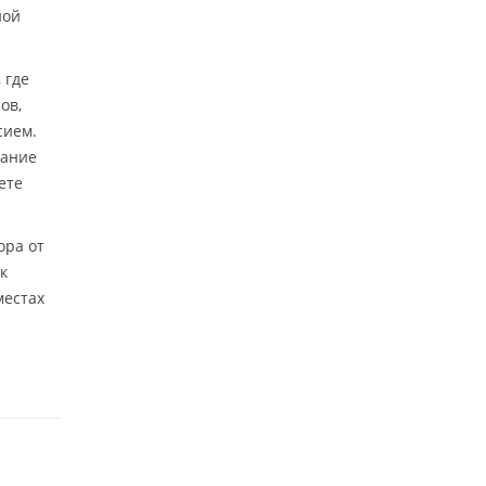
ной
, где
ов,
сием.
нание
ете
ора от
к
местах