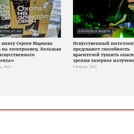
ТЕРЫ, ИТ, ИИ
КОНТРОЛЬ И ЗАЩИТА
 книгу Сергея Маркова
Искусственный интеллек
 на электроовец. Большая
предскажет способность
искусственного
красителей тушить опасн
лекта»
зрения лазерное излучен
ь, 2024
8 Апрель, 2024