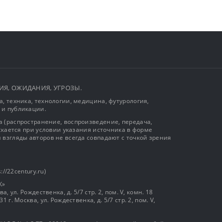
ЫТИЯ, ОЖИДАНИЯ, УГРОЗЫ.
, техника, технологии, медицина, футурология,
 и публикации.
 (распространение, воспроизведение, передача,
ускается при условии указания источника в форме
 взгляды авторов не всегда совпадают с точкой зрения
://22century.ru)
К»
, ул. Рождественка, д. 5/7 стр. 2, пом. V, комн. 18
г. Москва, ул. Рождественка, д. 5/7 стр. 2, пом. V,