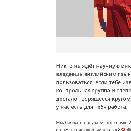
Никто не ждёт научную инкв
владеешь английским языко
пользоваться, если тебе из
контрольная группа и слеп
достало творящееся кругом
у нас есть для тебя работа.
Мы, биолог и популяризатор науки
и научно-популярный портал
XX
2
ВЕ