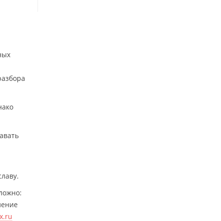
ных
разбора
нако
давать
славу.
ложно:
ление
x.ru