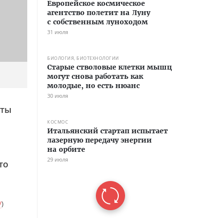
Европейское космическое
агентство полетит на Луну
с собственным луноходом
31 июля
БИОЛОГИЯ, БИОТЕХНОЛОГИИ
Старые стволовые клетки мышц
могут снова работать как
молодые, но есть нюанс
30 июля
 ты
КОСМОС
Итальянский стартап испытает
лазерную передачу энергии
на орбите
29 июля
то
/
)