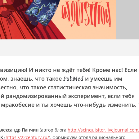
изицию! И никто не ждёт тебя! Кроме нас! Если
м, знаешь, что такое
и умеешь им
PubMed
вестно, что такое статистическая значимость,
ой рандомизированный эксперимент, если тебя
 мракобесие и ты хочешь что-нибудь изменить, 
Александр Панчин
(автор блога
http://scinquisitor.livejournal.com
К
(
https://22century.ru/
), формируем отряд рационального