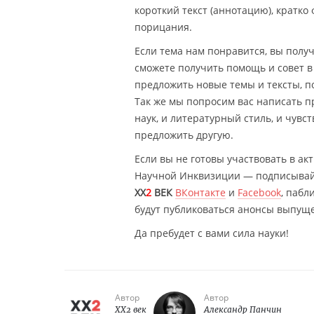
короткий текст (аннотацию), кратк
порицания.
Если тема нам понравится, вы пол
сможете получить помощь и совет 
предложить новые темы и тексты, п
Так же мы попросим вас написать п
наук, и литературный стиль, и чувс
предложить другую.
Если вы не готовы участвовать в акт
Научной Инквизиции — подписывайте
XX
2
ВЕК
ВКонтакте
и
Facebook
, пабл
будут публиковаться анонсы выпущ
Да пребудет с вами сила науки!
Автор
Автор
XX2 век
Александр Панчин