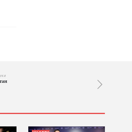
АУКИ
тан