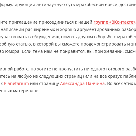
о формулирующий антинаучную суть мракобесной ереси, достой
учите приглашение присоединиться к нашей
группе «ВКонтакте»
в написании расширенных и хорошо аргументированных разбор
оучаствовать в обсуждениях, помочь другим в борьбе с мракобе
робную статью, в которой вы сможете продемонстрировать и з
тво юмора. Если тема нам не понравится, вы, при желании, смож
ивной работе, но хотите не пропустить ни одного готового разб
сь на любую из следующих страниц (или на все сразу): пабли
ик
Planetarium
или страницу
Александра Панчина
. Во всех этих 
енных материалов.