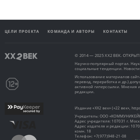
ЦЕЛИ ПРОЕКТА
КОМАНДА И АВТОРЫ
КОНТАКТЫ
© 2014 — 2025 XX2 ВЕК. ОТКР
Научно-популярный портал. Наука
социальные тенденции. Новости
Использование материалов сайта
перевод, переработка и др.) доп
активной гиперссылки. Мнения и
редакции.
Издание «XX2 век» («22 век», https
Учредитель: OOO «КОММУНИКЕЙ
Адрес учредителя: 107031 г. Москва
Адрес издателя и редакции: 107031 
комн. 18
Телефон: +7(977)948-21-08