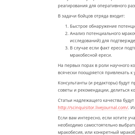
реагирования для оперативного раз
В задачи бойцов отряда входит:
Быстрое обнаружение потенци
Анализ потенциального мрако
исследований) для подтвержде
В случае если факт ереси под
мракобесной ереси.
На первых порах в роли научного к
всячески поощряется привлекать к 
Консультанты (и редакторы) будут п
советы и рекомендации, делиться к
Статьи надлежащего качества будут
http://scinquisitor.livejournal.com/
. И
Если вам интересно, если хотите уч
необходимо самостоятельно выбрать
мракобесия, или конкретный мракоб