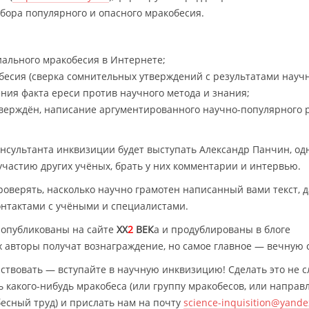
бора популярного и опасного мракобесия.
ального мракобесия в Интернете;
бесия (сверка сомнительных утверждений с результатами науч
ния факта ереси против научного метода и знания;
тверждён, написание аргументированного научно-популярного 
онсультанта инквизиции будет выступать Александр Панчин, од
участию других учёных, брать у них комментарии и интервью.
роверять, насколько научно грамотен написанный вами текст, 
онтактами с учёными и специалистами.
 опубликованы на сайте
XX
2
ВЕК
а и продублированы в блоге
х авторы получат вознаграждение, но самое главное — вечную 
аствовать — вступайте в научную инквизицию! Сделать это не с
 какого-нибудь мракобеса (или группу мракобесов, или направ
есный труд) и прислать нам на почту
science-inquisition@yande