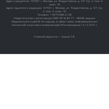
Адрес учредителя: 107031 г. Москва, ул. Рождественка, д. 5/7 стр. 2, пом. V,
комн. 18
Адрес издателя и редакции: 107031 г. Москва, ул. Рождественка, д. 5/7 стр.
2, пом. V, комн. 18
Телефон: +7(977)948-21-08
Свидетельство о регистрации СМИ ЭЛ № ФС 77 - 68048, выдано
Федеральной службой по надзору в сфере связи, информационных
технологий и массовых коммуникаций (Роскомнадзор) 13.12.2016 г.
Главный редактор — Сыров С.В.