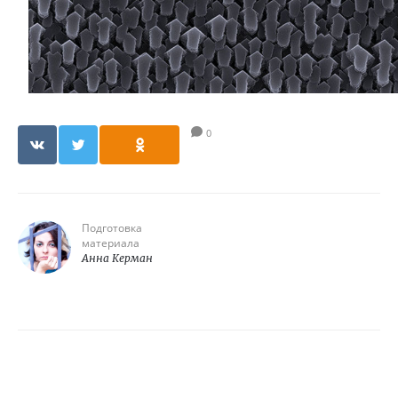
0
Подготовка
материала
Анна Керман