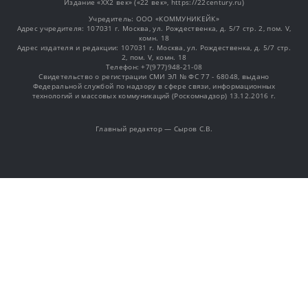
Издание «XX2 век» («22 век», https://22century.ru)
Учредитель: OOO «КОММУНИКЕЙК»
Адрес учредителя: 107031 г. Москва, ул. Рождественка, д. 5/7 стр. 2, пом. V,
комн. 18
Адрес издателя и редакции: 107031 г. Москва, ул. Рождественка, д. 5/7 стр.
2, пом. V, комн. 18
Телефон: +7(977)948-21-08
Свидетельство о регистрации СМИ ЭЛ № ФС 77 - 68048, выдано
Федеральной службой по надзору в сфере связи, информационных
технологий и массовых коммуникаций (Роскомнадзор) 13.12.2016 г.
Главный редактор — Сыров С.В.