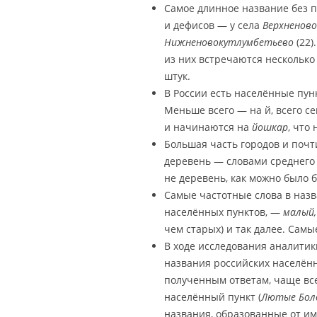
Самое длинное название без 
и дефисов — у села
Верхненов
Нижненовокутлумбетьево
(22)
из них встречаются нескольк
штук.
В России есть населённые пунк
Меньше всего — на й, всего с
и начинаются на
йошкар
, что
Большая часть городов и почт
деревень — словами среднего 
не деревень, как можно было б
Самые частотные слова в наз
населённых пунктов, —
малый,
чем старых) и так далее. Са
В ходе исследования аналити
названия российских населённ
полученным ответам, чаще все
населённый пункт (
Лютые Боло
названия, образованные от им