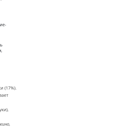
ие-
ть
,
и (17%).
вает
ки),
кино,