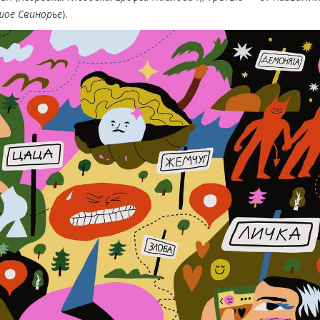
шое Свинорье
).