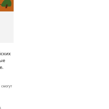
йских
мые
е.
 смогут
.