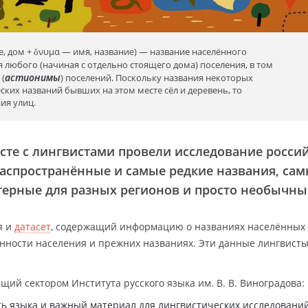
е, дом + ὄνυμα — имя, название) — название населённого
я любого (начиная с отдельно стоящего дома) поселения, в том
астионимы
 (
) поселений. Поскольку названия некоторых
ских названий бывших на этом месте сёл и деревень, то
ия улиц.
сте с лингвистами провели исследование росси
аспространённые и самые редкие названия, са
терные для разных регионов и просто необычны
я и
датасет
, содержащий информацию о названиях населённых
енности населения и прежних названиях. Эти данные лингвисты
ющий сектором Института русского языка им. В. В. Виноградова:
ь языка и важный материал для лингвистических исследований