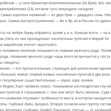
пробелов — у села
Кременчуг-Константиновское
(26 букв). Без п
окутлумбетьево
(23), которое чуть опередило соседнее
. Самых коротких названий — из двух букв — двадцать семь. Не
о раз. Самые распространённые —
Ям
и
Яр
, их в России по один
ты на любую букву алфавита, кроме ь и ъ. Больше всего — на к, 
емь (пять из них принадлежат населенным пунктам в Марий Эл
 на марийском значит «красный»).
и половина посёлков называются словами мужского рода. Поло
рода. Названия женского рода чаще всего встречаются у сёл (а
ы ожидать).
ваниях — это прилагательные, служащие для различения одно
 большой, новый, старый
(новых населённых пунктов в два раза
мые популярные существительные —
горка, гора, поляна
.
ки Яндекс.Карт провели опрос: показывали респондентам случ
ых пунктов и спрашивали, с чем они могут быть связаны. Судя 
го названия отражают особенности места, в котором находится
ты, Глубокие Лужи, Бугорки
). Вторую по величине группу соста
ён (
Игоревка, Глебовка, Ерофей Павлович
), третью — от названи