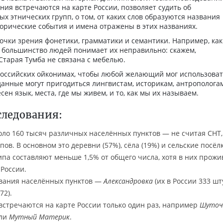
ния встречаются на карте России, позволяет судить об
х этнических групп, о том, от каких слов образуются названия
торические события и имена отражены в этих названиях.
очки зрения фонетики, грамматики и семантики. Например, как
о большинство людей понимает их неправильно: скажем,
 Старая Тумба не связана с мебелью.
российских ойконимах, чтобы любой желающий мог использова
 данные могут пригодиться лингвистам, историкам, антропологам
сен язык, места, где мы живем, и то, как мы их называем.
следования:
оло 160 тысяч различных населённых пунктов — не считая СНТ,
ов. В основном это деревни (57%), сёла (19%) и сельские посёлк
ипа составляют меньше 1,5% от общего числа, хотя в них прожи
 России.
вания населённых пунктов —
Александровка
(их в России 333 шту
72).
стречаются на карте России только один раз, например
Шуточ
ли
Мутный Материк
.