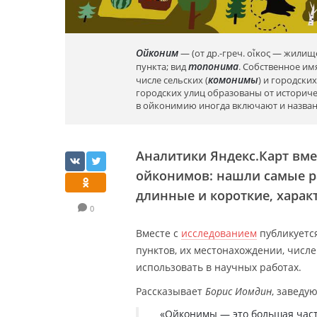
Ойконим
— (от др.-греч. οἶκος — жилищ
топонима
пункта; вид
. Собственное им
комонимы
числе сельских (
) и городских
городских улиц образованы от историче
в ойконимию иногда включают и назван
Аналитики Яндекс.Карт вме
ойконимов: нашли самые р
длинные и короткие, харак
0
Вместе с
исследованием
публикуетс
пунктов, их местонахождении, числ
использовать в научных работах.
Рассказывает
Борис Иомдин
, заведу
«Ойконимы — это большая част