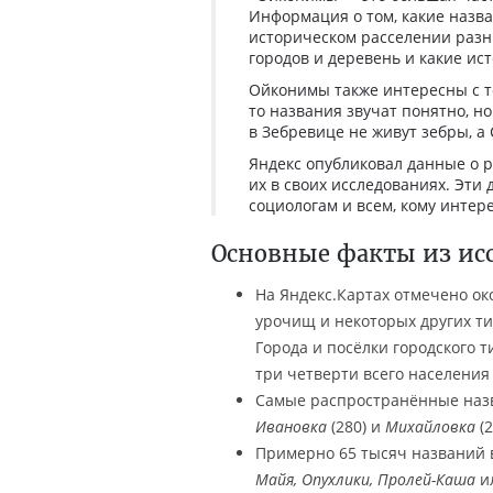
Информация о том, какие назва
историческом расселении разны
городов и деревень и какие ис
Ойконимы также интересны с т
то названия звучат понятно, н
в Зебревице не живут зебры, а
Яндекс опубликовал данные о 
их в своих исследованиях. Эти
социологам и всем, кому интере
Основные факты из ис
На Яндекс.Картах отмечено ок
урочищ и некоторых других тип
Города и посёлки городского т
три четверти всего населения
Самые распространённые наз
Ивановка
(280) и
Михайловка
(2
Примерно 65 тысяч названий в
Майя, Опухлики, Пролей-Каша
и