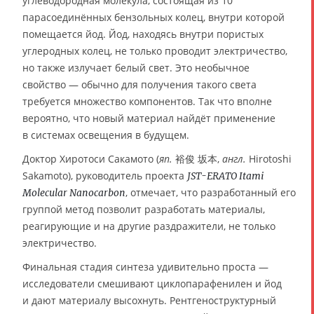
углеводородная молекула, состоящая из 10
парасоединённых бензольных колец, внутри которой
помещается йод. Йод, находясь внутри пористых
углеродных колец, не только проводит электричество,
но также излучает белый свет. Это необычное
свойство — обычно для получения такого света
требуется множество компонентов. Так что вполне
вероятно, что новый материал найдёт применение
в системах освещения в будущем.
Доктор Хиротоси Сакамото (
яп.
裕俊 坂本,
англ.
Hirotoshi
Sakamoto), руководитель проекта
JST-ERATO Itami
, отмечает, что разработанный его
Molecular Nanocarbon
группой метод позволит разработать материалы,
реагирующие и на другие раздражители, не только
электричество.
Финальная стадия синтеза удивительно проста —
исследователи смешивают циклопарафенилен и йод
и дают материалу высохнуть. Рентгеноструктурный